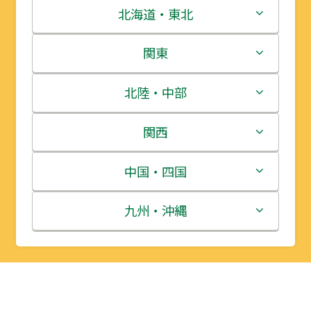
北海道・東北
北海道
関東
青森県
茨城県
北陸・中部
岩手県
栃木県
新潟県
関西
宮城県
群馬県
富山県
三重県
中国・四国
秋田県
埼玉県
石川県
滋賀県
鳥取県
九州・沖縄
山形県
千葉県
福井県
京都府
島根県
福岡県
福島県
東京都
山梨県
大阪府
岡山県
佐賀県