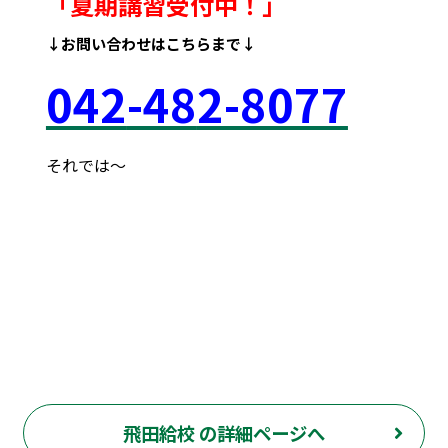
「夏期講習受付中！
」
↓お問い合わせはこちらまで↓
042
-48
2-8077
それでは～
府中市 調布市 三鷹市 世田谷区 稲城市 飛田給
武蔵野台 西調布 白糸台 塾 個別 指導 進学 補習 定期試験
テスト 調布中 第五中 第六中 第二中 飛田給小 第三小 南白糸
台小 小柳小 大学 受験 都立 高校 調布北 府中東 府中 芦
花 若葉総合 上石原 下石原 押立 白糸台 冬期 講習 大学 指
定校 長谷川嘉俊 電通大 外大 電気通信大学 東京外国語大学
飛田給校 の詳細ページへ