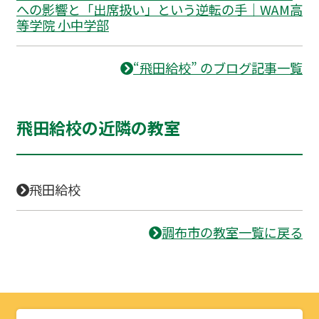
への影響と「出席扱い」という逆転の手｜WAM高
等学院 小中学部
“飛田給校” のブログ記事一覧
飛田給校の近隣の教室
飛田給校
調布市の教室一覧に戻る