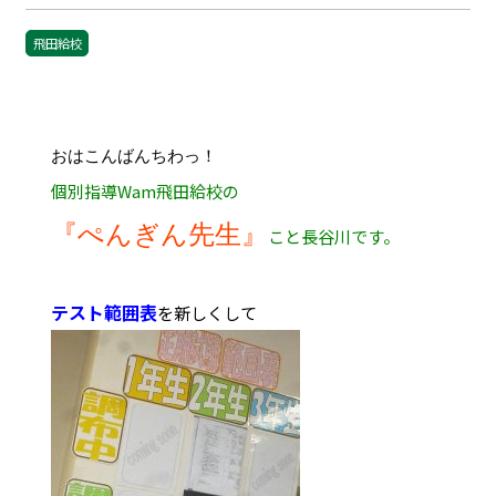
飛田給校
おはこんばんちわっ！
個別指導Wam飛田給校の
『ぺんぎん先生』
こと長谷川です。
テスト範囲表
を新しくして