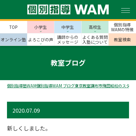
個別指導
TOP
小学生
中学生
高校生
WAMの特徴
講師からの
よくある質問
オンライン塾
よろこびの声
教室検索
メッセージ
入塾について
教室ブログ
個別指導塾WAM
個別指導WAM ブログ
東京教室
調布市
飛田給校のスタッ
2020.07.09
新しくしました。