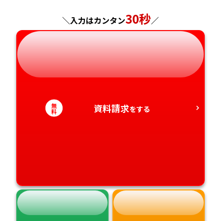
神奈川県
長野県
兵庫県
広島県
長崎県
30秒
＼入力はカンタン
／
岐阜県
奈良県
山口県
熊本県
静岡県
和歌山県
徳島県
大分県
愛知県
香川県
宮崎県
無
資料請求
をする
料
愛媛県
鹿児島県
高知県
沖縄県