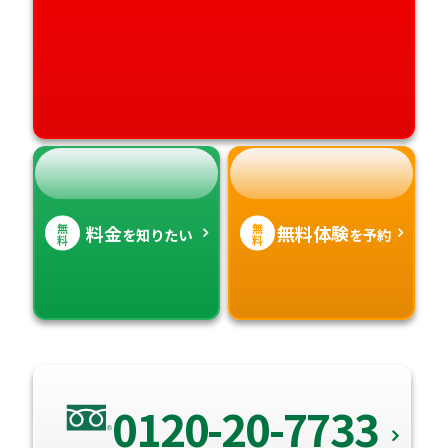
高知県
沖縄県
無
無
料金
無料体験
を知りたい
を予約
料
料
0120-20-7733