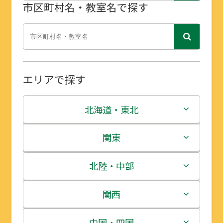
市区町村名・教室名で探す
エリアで探す
北海道・東北
北海道
関東
青森県
茨城県
北陸・中部
岩手県
栃木県
新潟県
関西
宮城県
群馬県
富山県
三重県
中国・四国