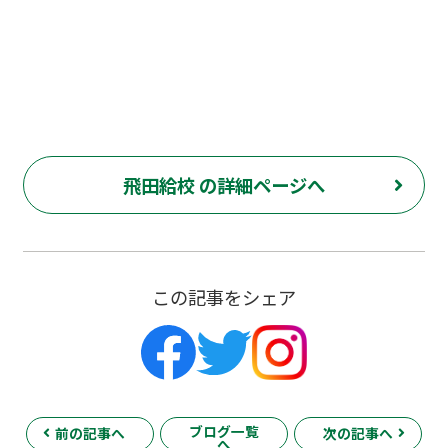
花 若葉総合 上石原 下石原 押立 白糸台 冬期 講習 大学 指
定校 長谷川嘉俊 電通大 外大 電気通信大学 東京外国語大学
飛田給校 の詳細ページへ
この記事をシェア
ブログ一覧
前の記事へ
次の記事へ
へ