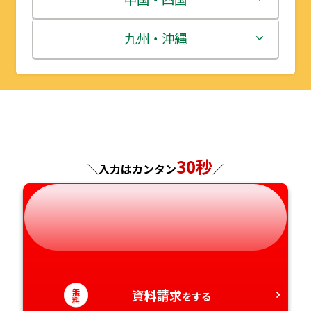
秋田県
埼玉県
石川県
滋賀県
鳥取県
九州・沖縄
山形県
千葉県
福井県
京都府
島根県
福岡県
福島県
東京都
山梨県
大阪府
岡山県
佐賀県
神奈川県
長野県
兵庫県
広島県
長崎県
30秒
＼入力はカンタン
／
岐阜県
奈良県
山口県
熊本県
静岡県
和歌山県
徳島県
大分県
愛知県
香川県
宮崎県
無
資料請求
をする
料
愛媛県
鹿児島県