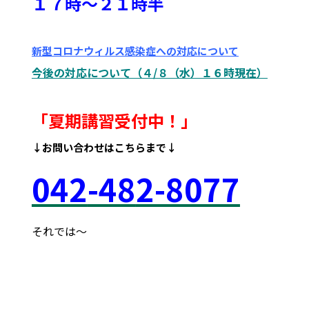
１７時～２１時半
新型コロナウィルス感染症への対応について
今後の対応について（４/８（水）１６時現在）
「夏期講習受付中！
」
↓お問い合わせはこちらまで↓
042
-48
2-8077
それでは～
府中市 調布市 三鷹市 世田谷区 稲城市 飛田給
武蔵野台 西調布 白糸台 塾 個別 指導 進学 補習 定期試験
テスト 調布中 第五中 第六中 第二中 飛田給小 第三小 南白糸
台小 小柳小 大学 受験 都立 高校 調布北 府中東 府中 芦