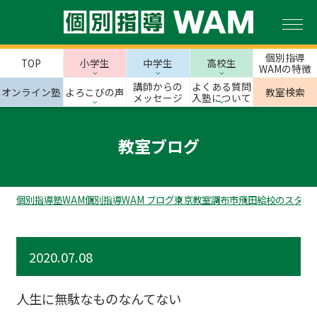
個別指導
TOP
小学生
中学生
高校生
WAMの特徴
講師からの
よくある質問
オンライン塾
よろこびの声
教室検索
メッセージ
入塾について
教室ブログ
個別指導塾WAM
個別指導WAM ブログ
東京教室
調布市
飛田給校のスタッ
2020.07.08
人生に無駄なものなんてない