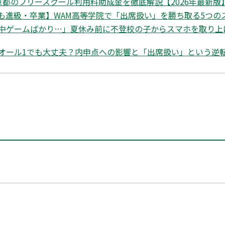
都のフリースクール利用料助成金を徹底解説【2026年最新版】|
も進級・卒業】WAM高等学院で「出席扱い」を勝ち取る5つの
中ゲームばかり…」夏休み前に不登校の子からスマホを取り上
オール1でも大丈夫？内申点への影響と「出席扱い」という逆転