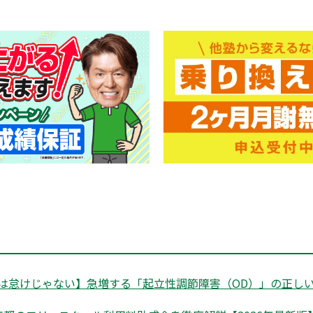
は怠けじゃない】急増する「起立性調節障害（OD）」の正しい