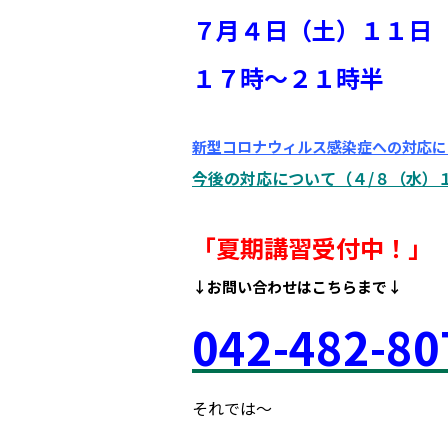
７月４日（土）１１日
１７時～２１時半
新型コロナウィルス感染症への対応に
今後の対応について（４/８（水）
「夏期講習受付中！
」
↓お問い合わせはこちらまで↓
042
-48
2-80
それでは～
府中市 調布市 三鷹市 世田谷区
小 第三小 南白糸台小 小柳小 大学 受験 都