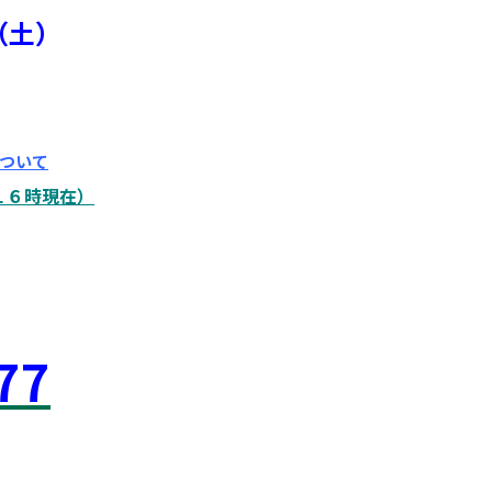
（土）
ついて
１６時現在）
77
 稲城市 飛田給 武蔵野台 西調布 白糸台 塾 個別 指導 進学 補習 定期試験
立 高校 調布北 府中東 府中 芦花 若葉総合 上石原 下石原 押立 白糸台 冬