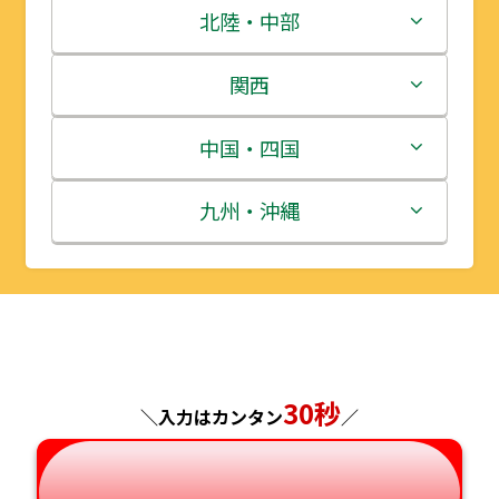
青森県
茨城県
北陸・中部
岩手県
栃木県
新潟県
関西
宮城県
群馬県
富山県
三重県
中国・四国
秋田県
埼玉県
石川県
滋賀県
鳥取県
九州・沖縄
山形県
千葉県
福井県
京都府
島根県
福岡県
福島県
東京都
山梨県
大阪府
岡山県
佐賀県
神奈川県
長野県
兵庫県
広島県
長崎県
30秒
＼入力はカンタン
／
岐阜県
奈良県
山口県
熊本県