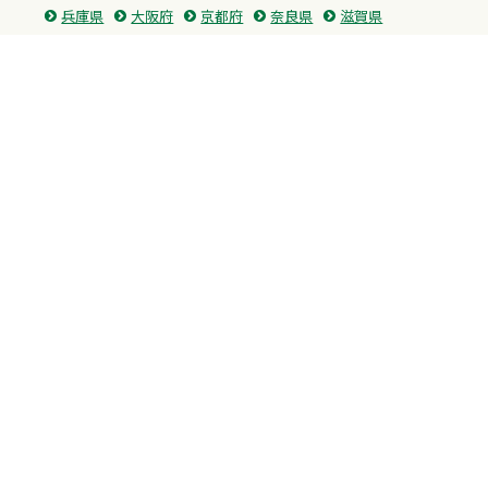
兵庫県
大阪府
京都府
奈良県
滋賀県
三重県
和歌山県
中国・四国
広島県
香川県
愛媛県
徳島県
九州・沖縄
福岡県
佐賀県
長崎県
熊本県
沖縄県
プライバシーポリシー
H.M.GROUP
WAMからのお知らせ
サイトマップ
自習室利用申込
成績保証制度 利用申込