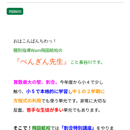
飛田給校
おはこんばんちわっ！
個別指導Wam飛田給校の
『ぺんぎん先生』
こと長谷川です。
算数最大の壁、割合。
今年度から小４で少し
小５で本格的に学習
中１の２学期に
触り、
し
方程式の利用
でも使う単元です。非常に大切な
苦手な生徒が
多い
反面、
単元でもあります。
そこで！
飛田給校
「割合特別講座」
では
をやりま