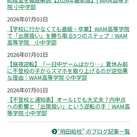
助成金を徹底解説【2026年最新版】| WAM高等学
院 小中学部
2026年07月01日
【学校に行かなくても進級・卒業】WAM高等学院
で「出席扱い」を勝ち取る5つのステップ｜WAM
高等学院 小中学部
2026年07月01日
【昼夜逆転】「一日中ゲームばかり…」夏休み前
に不登校の子からスマホを取り上げるのが逆効果
な理由｜WAM高等学院 小中学部
2026年07月01日
【不登校と通知表】オール1でも大丈夫？内申点
への影響と「出席扱い」という逆転の手｜WAM高
等学院 小中学部
“飛田給校” のブログ記事一覧