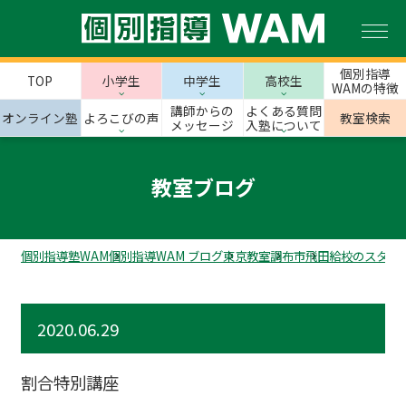
個別指導
TOP
小学生
中学生
高校生
WAMの特徴
講師からの
よくある質問
オンライン塾
よろこびの声
教室検索
メッセージ
入塾について
教室ブログ
個別指導塾WAM
個別指導WAM ブログ
東京教室
調布市
飛田給校のスタッ
2020.06.29
割合特別講座