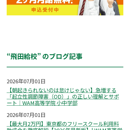
“飛田給校” のブログ記事
2026年07月01日
【朝起きられないのは怠けじゃない】急増する
「起立性調節障害（OD）」の正しい理解とサポ
ート｜WAM高等学院 小中学部
2026年07月01日
【最大月2万円】東京都のフリースクール利用料