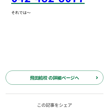
それでは～
府中市 調布市 三鷹市 世田谷区 稲城市 飛田給
武蔵野台 西調布 白糸台 塾 個別 指導 進学 補習 定期試験
テスト 調布中 第五中 第六中 第二中 飛田給小 第三小 南白糸
台小 小柳小 大学 受験 都立 高校 調布北 府中東 府中 芦
花 若葉総合 上石原 下石原 押立 白糸台 冬期 講習 大学 指
定校 長谷川嘉俊 電通大 外大 電気通信大学 東京外国語大学
飛田給校 の詳細ページへ
この記事をシェア