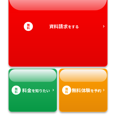
静岡県
和歌山県
徳島県
大分県
愛知県
香川県
宮崎県
無
資料請求
をする
料
愛媛県
鹿児島県
高知県
沖縄県
無
無
料金
無料体験
を知りたい
を予約
料
料