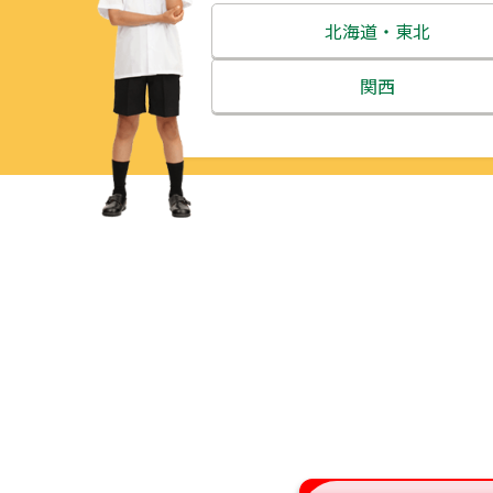
北海道・東北
北海道
関西
青森県
三重県
岩手県
滋賀県
宮城県
京都府
秋田県
大阪府
山形県
兵庫県
福島県
奈良県
和歌山県