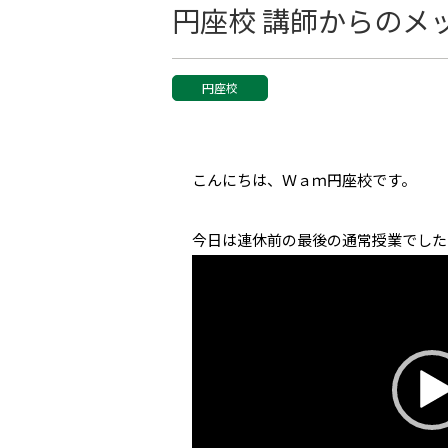
円座校 講師からのメ
円座校
こんにちは、Ｗａｍ円座校です。
今日は連休前の最後の通常授業でした
動
画
プ
レ
ー
ヤ