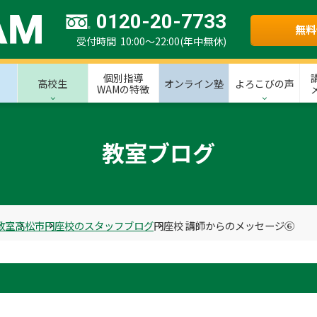
0120-20-7733
無料
受付時間 10:00～22:00(年中無休)
個別指導
高校生
オンライン塾
よろこびの声
WAMの特徴
教室ブログ
教室
高松市
円座校のスタッフブログ
円座校 講師からのメッセージ⑥