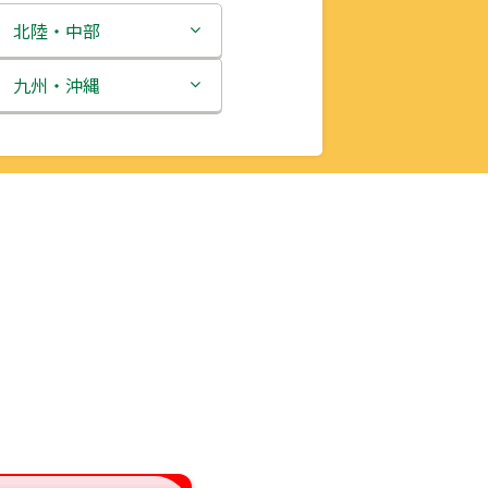
北陸・中部
新潟県
九州・沖縄
富山県
福岡県
石川県
佐賀県
福井県
長崎県
山梨県
熊本県
長野県
大分県
岐阜県
宮崎県
静岡県
鹿児島県