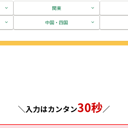
関東
茨城県
中国・四国
栃木県
鳥取県
群馬県
島根県
埼玉県
岡山県
千葉県
広島県
東京都
山口県
30秒
神奈川県
徳島県
＼入力はカンタン
／
香川県