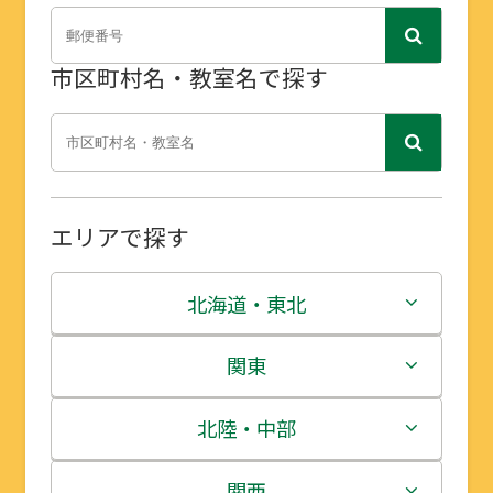
市区町村名・教室名で探す
エリアで探す
北海道・東北
北海道
関東
青森県
茨城県
北陸・中部
岩手県
栃木県
新潟県
関西