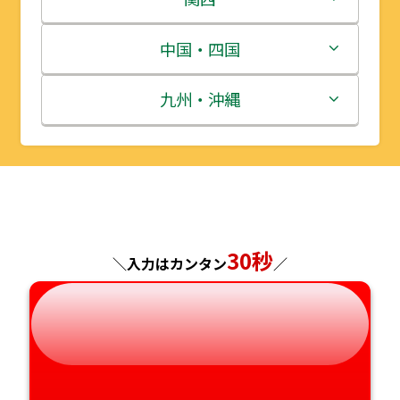
宮城県
群馬県
富山県
三重県
中国・四国
秋田県
埼玉県
石川県
滋賀県
鳥取県
九州・沖縄
山形県
千葉県
福井県
京都府
島根県
福岡県
福島県
東京都
山梨県
大阪府
岡山県
佐賀県
神奈川県
長野県
兵庫県
広島県
長崎県
30秒
＼入力はカンタン
／
岐阜県
奈良県
山口県
熊本県
静岡県
和歌山県
徳島県
大分県
愛知県
香川県
宮崎県