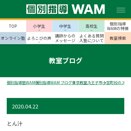
個別指導
TOP
小学生
中学生
高校生
WAMの特徴
講師からの
よくある質問
オンライン塾
よろこびの声
教室検索
メッセージ
入塾について
教室ブログ
個別指導塾WAM
個別指導WAM ブログ
東京教室
八王子市
小宮町校のスタ
2020.04.22
とん汁