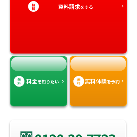
無
資料請求
をする
料
愛媛県
鹿児島県
高知県
沖縄県
無
無
料金
無料体験
を知りたい
を予約
料
料