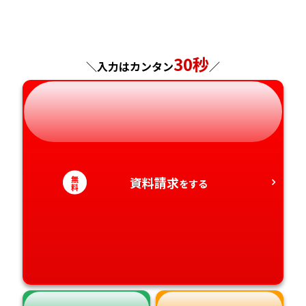
福島県
東京都
山梨県
大阪府
岡山県
佐賀県
神奈川県
長野県
兵庫県
広島県
長崎県
30秒
＼入力はカンタン
／
岐阜県
奈良県
山口県
熊本県
静岡県
和歌山県
徳島県
大分県
愛知県
香川県
宮崎県
無
資料請求
をする
料
愛媛県
鹿児島県
高知県
沖縄県