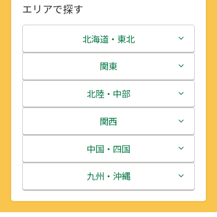
エリアで探す
北海道・東北
北海道
関東
青森県
茨城県
北陸・中部
岩手県
栃木県
新潟県
関西
宮城県
群馬県
富山県
三重県
中国・四国
秋田県
埼玉県
石川県
滋賀県
鳥取県
九州・沖縄
山形県
千葉県
福井県
京都府
島根県
福岡県