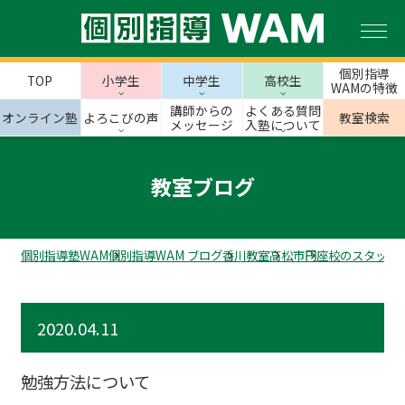
個別指導
TOP
小学生
中学生
高校生
WAMの特徴
講師からの
よくある質問
オンライン塾
よろこびの声
教室検索
メッセージ
入塾について
教室ブログ
個別指導塾WAM
個別指導WAM ブログ
香川教室
高松市
円座校のスタッフ
2020.04.11
勉強方法について