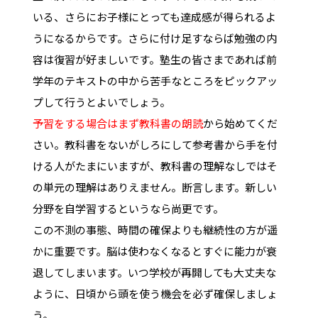
いる、さらにお子様にとっても達成感が得られるよ
うになるからです。さらに付け足すならば勉強の内
容は復習が好ましいです。塾生の皆さまであれば前
学年のテキストの中から苦手なところをピックアッ
プして行うとよいでしょう。
予習をする場合はまず教科書の朗読
から始めてくだ
さい。教科書をないがしろにして参考書から手を付
ける人がたまにいますが、教科書の理解なしではそ
の単元の理解はありえません。断言します。新しい
分野を自学習するというなら尚更です。
この不測の事態、時間の確保よりも継続性の方が遥
かに重要です。脳は使わなくなるとすぐに能力が衰
退してしまいます。いつ学校が再開しても大丈夫な
ように、日頃から頭を使う機会を必ず確保しましょ
う。