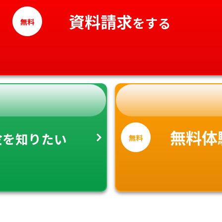
高知県
資料請求
をする
無料
金
無料体
を知りたい
無料