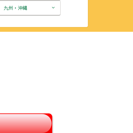
新潟県
九州・沖縄
富山県
福岡県
石川県
佐賀県
福井県
長崎県
山梨県
熊本県
長野県
大分県
岐阜県
宮崎県
静岡県
鹿児島県
愛知県
沖縄県