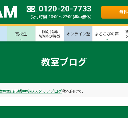
0120-20-7733
無料
受付時間 10:00～22:00(年中無休)
個別指導
高校生
オンライン塾
よろこびの声
WAMの特徴
教室ブログ
教室
富山市
婦中校のスタッフブログ
秋へ向けて、