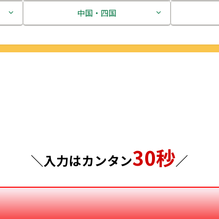
茨城県
中国・四国
栃木県
鳥取県
群馬県
島根県
埼玉県
岡山県
千葉県
広島県
東京都
山口県
30秒
神奈川県
徳島県
＼入力はカンタン
／
香川県
愛媛県