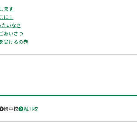
します
こに！
ったいなさ
ごあいさつ
を受けるの巻
婦中校
堀川校