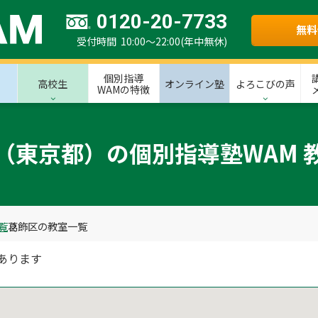
0120-20-7733
無料
受付時間 10:00～22:00(年中無休)
個別指導
高校生
オンライン塾
よろこびの声
WAMの特徴
（東京都）の個別指導塾WAM 
覧
葛飾区の教室一覧
あります