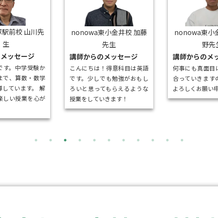
駅前校 山川先
nonowa東小金井校 加藤
nonowa東小
生
先生
野先
のメッセージ
講師からのメッセージ
講師からのメ
です。中学受験か
こんにちは！得意科目は英語
何事にも真面目
まで、算数・数学
です。少しでも勉強がおもし
合っていきます
導しています。 解
ろいと思ってもらえるような
よろしくお願い
楽しい授業を心が
授業をしていきます！
。