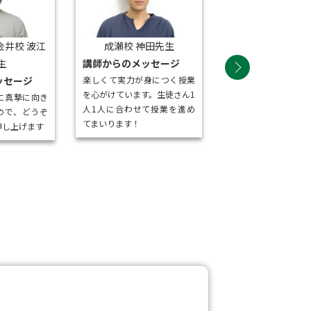
小山田桜台校 大
金井校 波江
成瀬校 神田先生
講師からのメッセ
生
講師からのメッセージ
生徒一人ひとりと向
ッセージ
楽しくて実力が身につく授業
それぞれに合った指
を心がけています。生徒さん1
に真摯に向き
けています。
人1人に合わせて授業を進め
ので、どうぞ
てまいります！
申し上げます