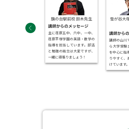
台駅前校 久保先生
旗の台駅前校 鈴木先生
雪が谷大塚
らのメッセージ
講師からのメッセージ
験をする小学生の指導
主に荏原五中、六中、一中、
講師から
に全科目担当していま
荏原平塚学園の英語・数学の
講師の山川
礎基本を大事に繰り返
指導を担当しています。部活
ら大学受験
をすることで目標を達
と勉強の両立は大変ですが、
を中心に指
るようしっかりサポー
一緒に頑張りましょう！
りやすく、
いきます
けています