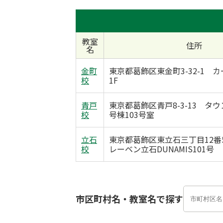
教室
住所
名
金町
東京都葛飾区東金町3-32-1 
校
1F
青戸
東京都葛飾区青戸8-3-13 タ
校
号棟103号室
立石
東京都葛飾区東立石三丁目12番
校
レーベン立石DUNAMIS101号
市区町村名・教室名で探す