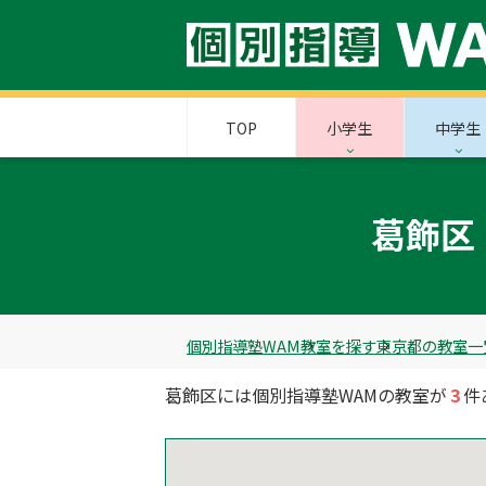
TOP
小学生
中学生
葛飾区
個別指導塾WAM
教室を探す
東京都の教室一
葛飾区には個別指導塾WAMの教室が
3
件