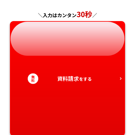
30秒
＼入力はカンタン
／
無
資料請求
をする
料