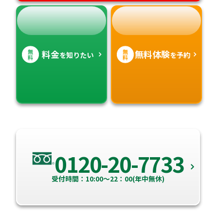
無
無
料金
無料体験
を知りたい
を予約
料
料
0120-20-7733
受付時間：10:00～22：00(年中無休)