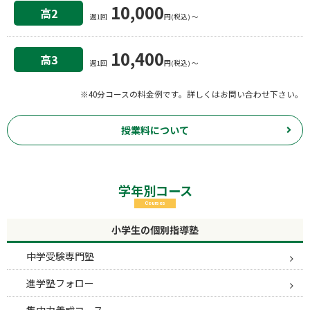
10,000
高2
週1回
円(税込) 〜
10,400
高3
週1回
円(税込) 〜
※40分コースの料金例です。詳しくはお問い合わせ下さい。
授業料について
学年別コース
Courses
小学生の個別指導塾
中学受験専門塾
進学塾フォロー
集中力養成コース