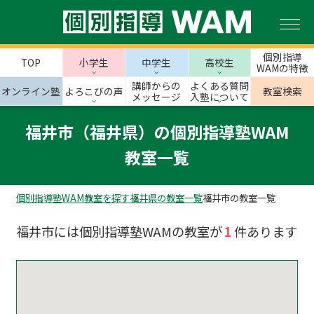
個別指導
TOP
小学生
中学生
高校生
WAMの特徴
講師からの
よくある質問
オンライン塾
よろこびの声
教室検索
メッセージ
入塾について
福井市（福井県）の個別指導塾WAM
教室一覧
個別指導塾WAM
教室を探す
福井県の教室一覧
福井市の教室一覧
福井市には個別指導塾WAMの教室が
1
件あります