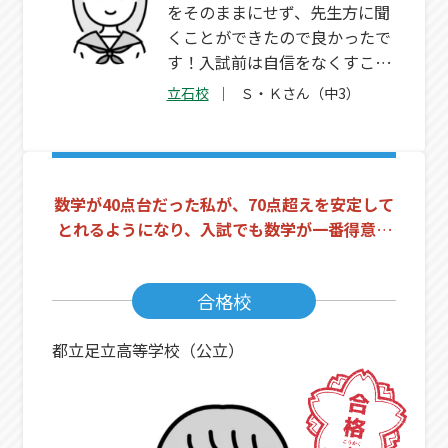
をそのままにせず、先生方に聞
くことができたので良かったで
す！入試前は自信をなくすこと
もありましたが、優しく声をか
立石校
Ｓ・Ｋさん（中3）
けてもらい、自信がもてるよう
になりました。
数学が40点台だった私が、70点超えを安定して
とれるようになり、入試でも数学が一番得意科
目として乗り切れました！
合格校
都立足立高等学校（公立）