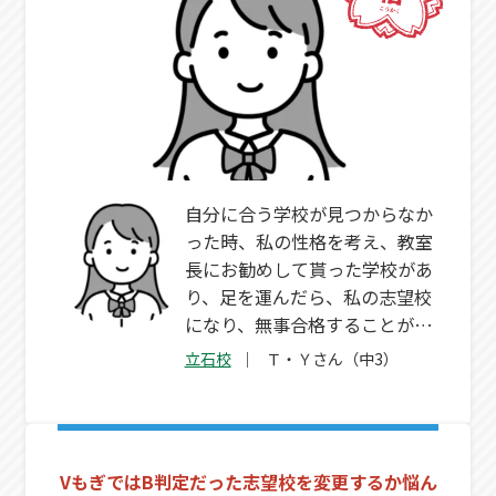
自分に合う学校が見つからなか
った時、私の性格を考え、教室
長にお勧めして貰った学校があ
り、足を運んだら、私の志望校
になり、無事合格することがで
きました！志望校に悩んだとき
立石校
Ｔ・Ｙさん（中3）
も相談にのってもらえ、嬉しか
ったです。
VもぎではB判定だった志望校を変更するか悩ん