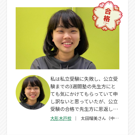
私は私立受験に失敗し、公立受
験までの3週間塾の先生方にと
ても気にかけてもらっていて申
し訳ないと思っていたが、公立
受験の合格で先生方に恩返しで
きたと思う。
大形木戸校
太田瑠美さん（中
3）