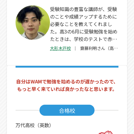
受験知識の豊富な講師が、受験
のことや成績アップするために
必要なことを教えてくれまし
た。高3の6月に受験勉強を始め
たときは、学校のテストで赤点
を取ることもありましたが諦め
大形木戸校
齋藤利明さん（高
ずに努力してよかったです。
3）
自分はWAMで勉強を始めるのが遅かったので、
もっと早く来ていれば良かったなと思います。
合格校
万代高校（英数）