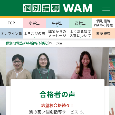
個別指導
TOP
小学生
中学生
高校生
WAMの特徴
講師からの
よくある質問
オンライン塾
よろこびの声
教室検索
メッセージ
入塾について
個別指導塾WAM
合格体験記
5ページ目
合格者の声
志望校合格続々！
質の高い個別指導サービスで、