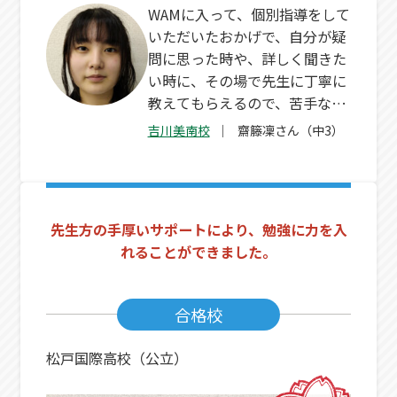
WAMに入って、個別指導をして
いただいたおかげで、自分が疑
問に思った時や、詳しく聞きた
い時に、その場で先生に丁寧に
教えてもらえるので、苦手な所
も克服することができました。
吉川美南校
齋籐凜さん（中3）
先生方の手厚いサポートにより、勉強に力を入
れることができました。
合格校
松戸国際高校（公立）