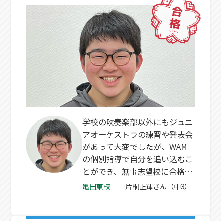
学校の吹奏楽部以外にもジュニ
アオーケストラの練習や発表会
があって大変でしたが、WAM
の個別指導で自分を追い込むこ
とができ、無事志望校に合格す
ることができました。
亀田東校
片桐正輝さん（中3）