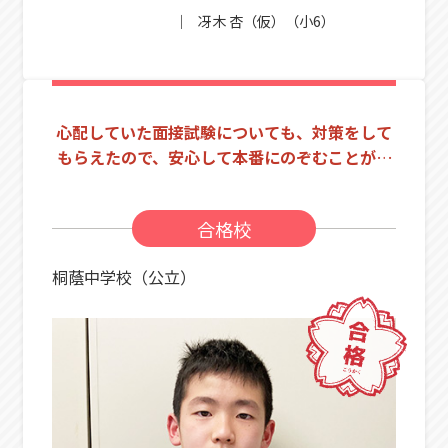
こが出るよ」とピンポイントで
冴木 杏（仮）（小6）
教えてくれるのがすごかったで
す。
心配していた面接試験についても、対策をして
もらえたので、安心して本番にのぞむことがで
きました！
合格校
桐蔭中学校（公立）