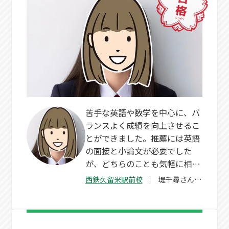
苦手な英語や数学を中心に、バ
ランスよく成績を向上させるこ
とができました。推薦には英語
の面接と小論文が必要でした
が、どちらのことも気軽に相談
できて良かったです。
西鉄久留米駅前校
堤千尋さん
（高3）