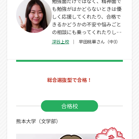
勉強面だけではなく、精神面で
も勉強がはかどらないときは優
しく応援してくれたり、合格で
きるかどうかの不安や悩みごと
の相談にも乗ってくれたりしま
した。
深谷上校
早田桃華さん（中3）
総合選抜型で合格！
合格校
熊本大学（文学部）