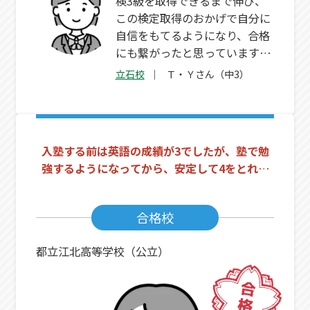
検3級を取得できるまで伸び、
この検定取得のおかげで自分に
自信をもてるようになり、合格
にも繋がったと思っています。
テスト前の対策授業も実際のテ
立石校
Ｔ・Ｙさん（中3）
ストの点数につなげることがで
きました！
入塾する前は英語の成績が3でしたが、塾で勉
強するようになってから、安定して4をとれる
ようになりました。
合格校
都立江北高等学校（公立）