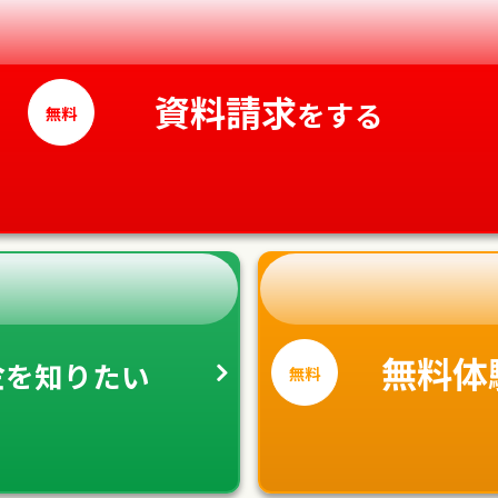
資料請求
をする
無料
金
無料体
を
知りたい
無料