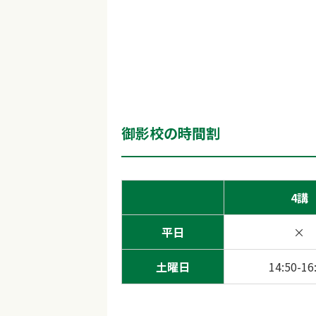
御影校の時間割
4講
平日
×
土曜日
14:50-16