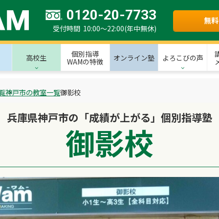
0120-20-7733
無料
受付時間 10:00～22:00(年中無休)
個別指導
高校生
オンライン塾
よろこびの声
WAMの特徴
覧
神戸市の教室一覧
御影校
兵庫県神戸市の「成績が上がる」個別指導塾
御影校