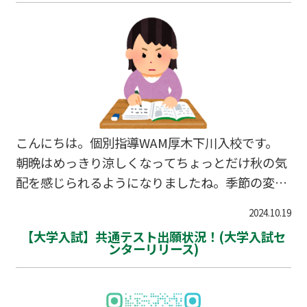
ればいいか、、！」 「あと10分だけSNS見ちゃ
お！」 「1時間の予定が3時間もゲームしちゃっ
た、、、」 …などなど自宅での学習だと誘惑が多
くて、計画通りに学習ができないことが多々ある
と思います。 ただし！遅くてもテスト2週間前か
らは計画的に学習を進めることが必要になりま
す。 塾の自…
こんにちは。個別指導WAM厚木下川入校です。
朝晩はめっきり涼しくなってちょっとだけ秋の気
配を感じられるようになりましたね。季節の変わ
り目、皆さん体調管理にはくれぐれもお気をつけ
2024.10.19
下さい。 さて、近隣の中学校では２学期の期末テ
【大学入試】共通テスト出願状況！(大学入試セ
ストが２週間後に迫ってきました。それに伴い、
ンターリリース)
厚木下川入校では本日から本格的に「テスト対策
授業」がスタートです。普段受講していない教科
もOKですし、普段受講している教科をさらに重