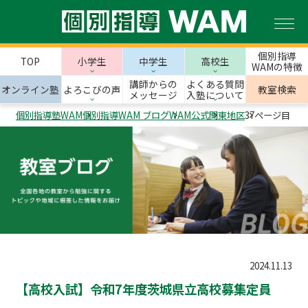
個別指導
TOP
小学生
中学生
高校生
WAMの特徴
講師からの
よくある質問
オンライン塾
よろこびの声
教室検索
メッセージ
入塾について
個別指導塾WAM
個別指導WAM ブログ
WAM公式
関東地区
37ページ目
2024.11.13
【高校入試】令和7年度茨城県立高校募集定員