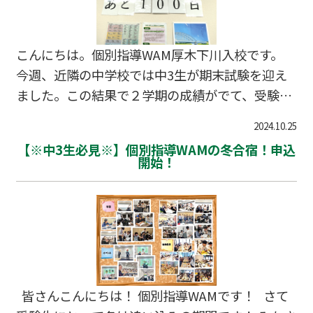
自分の希望している高校の募集定員が何人なの
か？ 去年の人数は何人なのか？を把握しておきま
しょう！ ※水戸一高・日立一高…
こんにちは。個別指導WAM厚木下川入校です。
今週、近隣の中学校では中3生が期末試験を迎え
ました。この結果で２学期の成績がでて、受験内
申が確定します。塾生達も最後の追い込みで頑張
2024.10.25
って勉強していました。そして、早いもので今年
【※中3生必見※】個別指導WAMの冬合宿！申込
度の神奈川県の県立高校入試まで１００日を切り
開始！
ました。中3受験生は、期末が終わったのもつか
の間で本格的な受験対策期間に突入です。ここか
ら受験まで一緒に頑張っていきましょうね！！ 冬
期講習の受付も可能ですので、お気軽に教室まで
ご連絡下さい。
皆さんこんにちは！ 個別指導WAMです！ さて