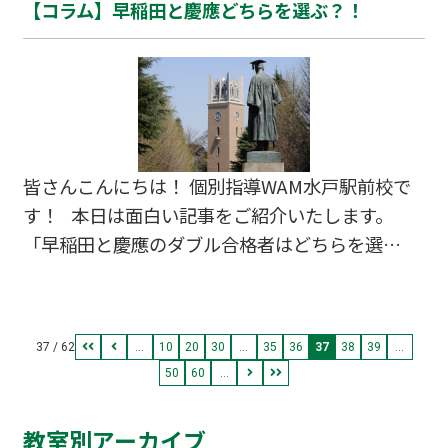
【コラム】早稲田と慶應どちらを選ぶ？！
になってしまっている可能性があります。 定期テ
ストで結果を出して成績を伸ばすには、学校で習
った内容をきちんと理解することが大事です。
「一瞬の記憶」としてではなく、「受験で使える
知識」として定着させるためには、「反復学習」
は欠かせません！！今日は「反復学習」について
皆さんこんにちは！ 個別指導WAM水戸駅前校で
お話しますね(^^♪ Ｑ：反復学習って？？ Ａ：
す！ 本日は面白い記事をご紹介いたします。
反復学習とは、同じ内容を繰り返し学習すること
「早稲田と慶應のダブル合格者はどちらを選
です。…
ぶ？」 というリセマム（東進ハイスクール）さん
から出ている記事です。 面白そうですよね？？
最後にはリンクも貼り付けておくので、 ご興味が
37 / 62
...
10
20
30
...
35
36
37
38
39
...
ありましたらぜひ見てみてくださいね！ 早稲
50
60
...
田は2020年まで志願者数No.1だった！ 皆さんご
存じの通り、早稲田といえば早稲田大学。 その早
教室別アーカイブ
稲田大学は2008年まではぶっちぎりの 志願者数