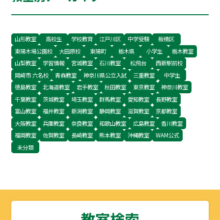
日本一を誇っていました！ 2009年に明治大学に
席を譲って…
山形教室
高校生
学校教育
江戸川区
中学受験
板橋区
東陽木場公園校
大田原校
東陽町
栃木県
小学生
栃木教室
山梨教室
学習情報
宮城教室
石川教室
松飛台
西新駅前校
岡崎市 六名校
青森教室
神奈川県公立入試
三重教室
中学生
徳島教室
北海道教室
岩手教室
秋田教室
東京教室
神奈川教室
千葉教室
茨城教室
埼玉教室
群馬教室
愛知教室
長野教室
富山教室
福井教室
新潟教室
静岡教室
滋賀教室
京都教室
大阪教室
兵庫教室
奈良教室
和歌山教室
広島教室
香川教室
福岡教室
佐賀教室
長崎教室
熊本教室
沖縄教室
WAM公式
未分類
教室検索