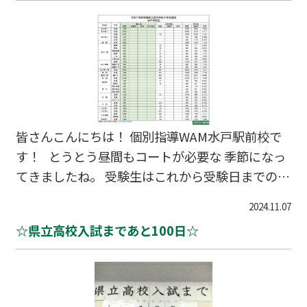
皆さんこんにちは！ 個別指導WAM水戸駅前校で
す！ とうとう昼間もコートが必要な 季節になっ
てきましたね。 受験生はこれから受験日までの間
とにかく合格を目指して勉強していくと思いま
2024.11.07
す！ どうか体調面の管理も忘れずにお願いしま
☆県立高校入試まであと100日☆
す！ さて、茨城県教育委員会は１０月３１日に
本年度の県立高校の募集定員数を発表しました。
本日は水戸市周辺の令和7年度の募集定員数を 表
にまとめましたので、皆さんに共有いたします！