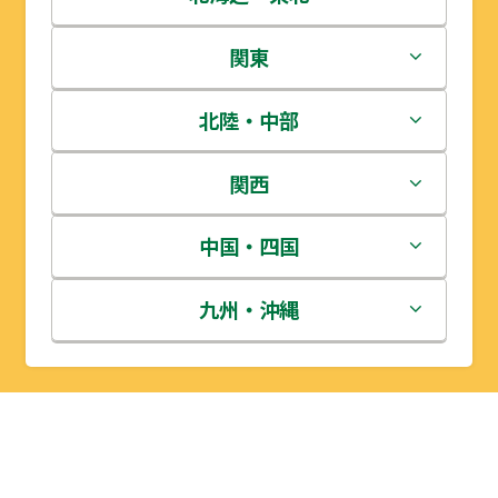
北海道
関東
青森県
茨城県
北陸・中部
岩手県
栃木県
新潟県
関西
宮城県
群馬県
富山県
三重県
中国・四国
秋田県
埼玉県
石川県
滋賀県
鳥取県
九州・沖縄
山形県
千葉県
福井県
京都府
島根県
福岡県
福島県
東京都
山梨県
大阪府
岡山県
佐賀県
神奈川県
長野県
兵庫県
広島県
長崎県