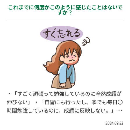
東だけに絞ったのでご了承ください！ 【国公立
これまでに何度かこのように感じたことはないで
大学】 〇東京農工大学（府中・小金井） ・10月1
すか？
3日・10月20日・11月3日・11月17日 〇横浜市立
大学（金沢八景） ・11月3日～4日・12月21日 〇
東京外国語大学（府中） ・11月24日 【私立大
学】 〇慶應義塾大学（湘南藤沢SFC） ・11月23
日～24日 〇白百合女子大学（調布） ・10月20
日・12…
・「すごく頑張って勉強しているのに全然成績が
伸びない」 ・「自習にも行ったし、家でも毎日〇
時間勉強しているのに、成績に反映しない。」 ・
「あんなに勉強したのに、すぐに忘れてしま
2024.09.23
う、、、」 そんなあなたは、分かった「つもり」