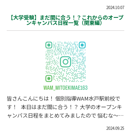
かりできていますか？塾に来るときには羽織もの
等 ６１,４７２人 さて、今年は約８,０００人ほ
2024.10.07
があると良いでしょう！！ 高校生は10月中に、
ど…
【大学受験】まだ間に合う！？これからのオープ
中学生は11月中に期末テストが実施されます。中
ンキャンパス日程一覧（関東編）
学生は入試に影響するものすごく大切なテストで
す。 大事なのは入念な準備です。前回の記事を
確認してみてください。まだまだ十分に間に合い
ます。 テスト2週間前から対策を開始するのでは
遅いです。「今」「この瞬間」から開始すること
が成績を大きく左右します。 個別指導WAM清水
が
皆さんこんにちは！ 個別指導WAM水戸駅前校で
す！ 本日はまだ間に合う！？ 大学のオープンキ
ャンパス日程をまとめてみましたので 悩むな～。
という方はぜひ参考にしてみてくださいネ！ 関
2024.09.25