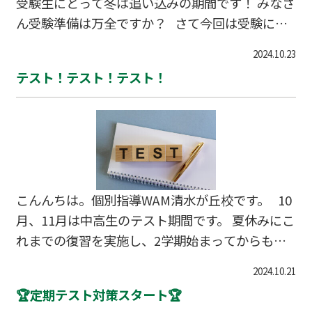
受験生にとって冬は追い込みの期間です！ みなさ
ん受験準備は万全ですか？ さて今回は受験に必
要な【学力・実力・経験】が 3日で身に着く個別
2024.10.23
指導WAMの冬合宿をご紹介いたします！！ ★★
テスト！テスト！テスト！
★★★個別指導WAMの勉強合宿の魅力～part1～
★★★★★ ①勉強総時間は３日間で２４時間！圧
倒的勉強量の確保！ ②各都道府県の公立受験を完
全網羅してカリキュラムに落とし込み！ ③プロ講
師・チューターによる集団と個別の良い所を組み
合わせた授業！ ★★★★★個別指導WAMの勉強
こんんちは。個別指導WAM清水が丘校です。 10
合宿の魅力～part2～★★★★★ ☆…
月、11月は中高生のテスト期間です。 夏休みにこ
れまでの復習を実施し、2学期始まってからもし
っかり勉強できていれば、自ずと結果はついてく
2024.10.21
るでしょう。 とは言え、そんなに順調に学習がで
🏆定期テスト対策スタート🏆
きる状況ってなかなかないですよね。 「明日や