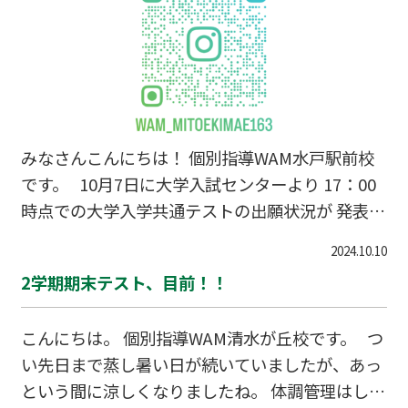
点的に学習するなど、教室も本格的にテストモー
ドに突入です。 ・学校のワークの演習 ・授業内で
配布された対策プリントの演習 ・苦手単元の集中
演習（文章題、応用題演習） ・理科・社会の暗記
科目の勉強方法の
みなさんこんにちは！ 個別指導WAM水戸駅前校
です。 10月7日に大学入試センターより 17：00
時点での大学入学共通テストの出願状況が 発表さ
れました。 そして、10月8日時点では確認はがき
2024.10.10
を発送しているそうですので 10月25日(金)までに
2学期期末テスト、目前！！
手元に共通テスト出願表が無い方は 入試センター
に問い合わせるようにしましょう！ 本年の出願
こんにちは。 個別指導WAM清水が丘校です。 つ
数は以下です！ 出 願 総 数 ４８４,５６８人
い先日まで蒸し暑い日が続いていましたが、あっ
（去年４９１,９１４人） 【内 訳】 ・高等学校
という間に涼しくなりましたね。 体調管理はしっ
等卒業見込者 ４２３,０４９人 ・高等学校卒業者