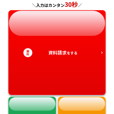
30秒
＼入力はカンタン
／
岐阜県
奈良県
山口県
熊本県
静岡県
和歌山県
徳島県
大分県
愛知県
香川県
宮崎県
無
資料請求
をする
愛媛県
料
鹿児島県
高知県
沖縄県