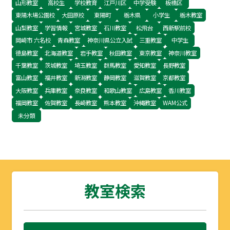
山形教室
高校生
学校教育
江戸川区
中学受験
板橋区
東陽木場公園校
大田原校
東陽町
栃木県
小学生
栃木教室
山梨教室
学習情報
宮城教室
石川教室
松飛台
西新駅前校
岡崎市 六名校
青森教室
神奈川県公立入試
三重教室
中学生
徳島教室
北海道教室
岩手教室
秋田教室
東京教室
神奈川教室
千葉教室
茨城教室
埼玉教室
群馬教室
愛知教室
長野教室
富山教室
福井教室
新潟教室
静岡教室
滋賀教室
京都教室
大阪教室
兵庫教室
奈良教室
和歌山教室
広島教室
香川教室
福岡教室
佐賀教室
長崎教室
熊本教室
沖縄教室
WAM公式
未分類
教室検索