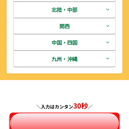
青森県
茨城県
北陸・中部
岩手県
栃木県
新潟県
関西
宮城県
群馬県
富山県
三重県
中国・四国
秋田県
埼玉県
石川県
滋賀県
鳥取県
九州・沖縄
山形県
千葉県
福井県
京都府
島根県
福岡県
福島県
東京都
山梨県
大阪府
岡山県
佐賀県
30秒
神奈川県
長野県
兵庫県
広島県
長崎県
＼入力はカンタン
／
岐阜県
奈良県
山口県
熊本県