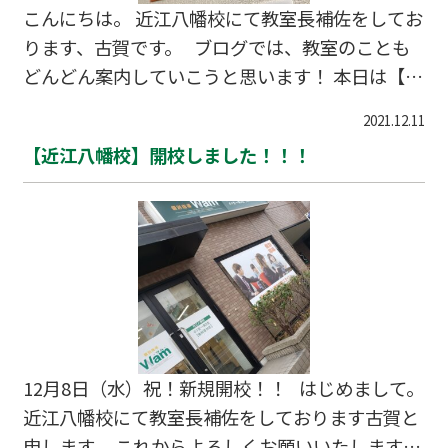
は塾生向け（中学三年生）に滋賀県公立高校過去
こんにちは。 近江八幡校にて教室長補佐をしてお
問対策も計画しております。 受験まであと少…
ります、古賀です。 ブログでは、教室のことも
どんどん案内していこうと思います！ 本日は【講
師さん】について。 塾の講師さんといえば、ど
2021.12.11
んなイメージを持たれていますか？ 様々なスタイ
【近江八幡校】開校しました！！！
ルがありますが、個別指導Wamは主に大学生の
先生にお願いをしております。 おしゃれな服装の
方もいて、「どこで買ったんですか？」と教えて
いただくことも(#^^#) そんな他愛もないお話もで
きる環境です。 もちろん勉強面ではしっかりと
生徒さんに寄り添って指導していただいていま
す！ 生徒さんへの勉強面の指導、時にはプライベ
ート面での相談…
12月8日（水）祝！新規開校！！ はじめまして。
近江八幡校にて教室長補佐をしております古賀と
申します。 これからよろしくお願いいたします。