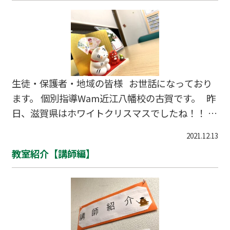
生徒・保護者・地域の皆様 お世話になっており
ます。 個別指導Wam近江八幡校の古賀です。 昨
日、滋賀県はホワイトクリスマスでしたね！！ 本
日は日曜日で通常は教室を閉めておりますが、 年
2021.12.13
末のため生徒様の自習のため開校しておりまし
教室紹介【講師編】
た。 ですが、あいにくの吹雪🥶 「雪が降ってい
るから行きたくても行けなかった！」 そう思って
いる、そこのあなた。 大丈夫！ そのやる気を応
援するべく、１月からも休日開校予定しおります
ので、 随時お知らせいたします。 また、１月から