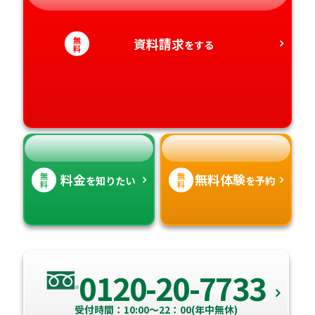
静岡県
和歌山県
徳島県
大分県
無
資料請求
をする
料
愛知県
香川県
宮崎県
愛媛県
鹿児島県
高知県
沖縄県
無
無
料金
無料体験
を知りたい
を予約
料
料
0120-20-7733
受付時間：10:00～22：00(年中無休)