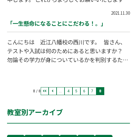
近江八幡校は、滋賀県で有名なクラブハリエへ
2021.11.30
スキップ30秒ほどでいけるほどの教室です。 風の
「一生懸命になることにこだわる！。」
冷たさが厳しい時期になりましたが、生徒さんが
より勉強に励めるよう教室環境も整えておりま
こんにちは 近江八幡校の西川です。 皆さん、
す。 さて、あっという間に気づけば12月も半ば
テストや入試は何のためにあると思いますか？
を迎えました。 「定期テストの点数が思いのほ
勿論その学力が身についているかを判別するため
かよくなかった」 「志望校受かるか心配やねん」
ですが、 もっと大切な事があります。 それは、
「うちの子そろそろ塾行かせたいな・・・」 「ち
「一生懸命になることを引き出す手段」である
ょっとでいいから勉強の悩み聞いてほしい」
という事です。 皆さん。 結果にこだわることは
8 / 8
...
4
5
6
7
8
勿論大切です。 しかし、結果を出すことにこだ
わるだけでなく、一生懸命になることに こだわ
教室別アーカイブ
ってみてはいかがでしょうか？ 皆さんが一生懸
命になる価値に気づいた時結果は自然とついてく
るもんですよ。