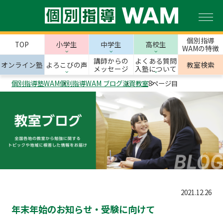
個別指導
TOP
小学生
中学生
高校生
WAMの特徴
講師からの
よくある質問
オンライン塾
よろこびの声
教室検索
メッセージ
入塾について
個別指導塾WAM
個別指導WAM ブログ
滋賀教室
8ページ目
2021.12.26
年末年始のお知らせ・受験に向けて