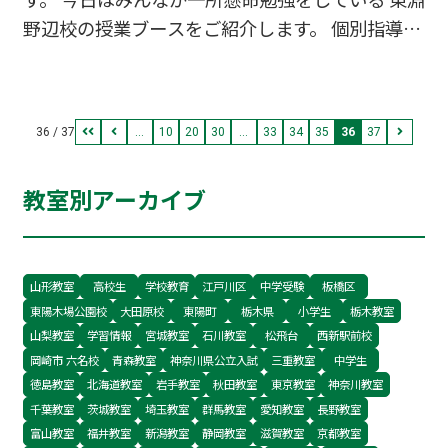
野辺校の授業ブースをご紹介します。 個別指導W
amのブースはこんな感じで 全て1人１人の個別ブ
ースになっています。 なので、周りの声や音を気
にすることも無く 授業に集中することができま
36 / 37
...
10
20
30
...
33
34
35
36
37
す。 この個別ブースは自習席としても開放してい
るので テスト勉強や学校の宿題などにも このブ
教室別アーカイブ
ースを使うことができます！ 皆さんも、Wamの
個別ブースで勉強してみませんか？ 春期講習好評
受付中！！ ↓お問合せはこちら↓042-851-4360
ホームページから体験授業のお申込もできます→
山形教室
高校生
学校教育
江戸川区
中学受験
板橋区
東陽木場公園校
大田原校
東陽町
栃木県
小学生
栃木教室
こちらから淵野辺 古淵 塾 テスト
山梨教室
学習情報
宮城教室
石川教室
松飛台
西新駅前校
岡崎市 六名校
青森教室
神奈川県公立入試
三重教室
中学生
徳島教室
北海道教室
岩手教室
秋田教室
東京教室
神奈川教室
千葉教室
茨城教室
埼玉教室
群馬教室
愛知教室
長野教室
富山教室
福井教室
新潟教室
静岡教室
滋賀教室
京都教室