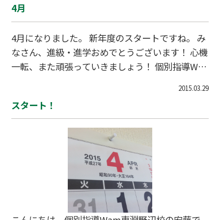
4月
習・復習で、苦手をしっかり克服していきます！
早めの対策で今年を飛躍の一年にしていきましょ
4月になりました。 新年度のスタートですね。 み
う！ 新年度応援キャンペーン実施中！ ↓お問合
なさん、進級・進学おめでとうございます！ 心機
せはこちら↓ 042-851-4360
一転、また頑張っていきましょう！ 個別指導Wa
m東淵野辺校も、みなさんを応援しています。 新
2015.03.29
年度応援キャンペーン実施中！ ↓お問合せはこち
スタート！
ら↓042-851-4360 ホームページから体験授業の
お申込もできます→こちらから淵野辺 古淵
塾 テスト 町田 相模原 共和中 淵野辺東
小 木曽中 木曽境川小 個別 受験
こんにちは。個別指導Wam東淵野辺校の安藤で