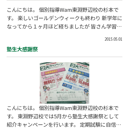
こんにちは。 個別指導Wam東淵野辺校の杉本で
す。 楽しいゴールデンウィークも終わり 新学年に
なってから１ヶ月ほど経ちましたが 皆さん学習は
順調ですか！ 共和中・木曽中ではゴールデンウィ
2015.05.01
ーク明けに 小テストが実施されていますが結果は
塾生大感謝祭
どうだったでしょうか？ 「全然わからなかった」
「油断して点が取れなかった」 そんな方は今から
６月の定期テストに向けて 東淵野辺校で勉強して
みませんか！ 現在、東淵野辺校では塾生大感謝祭
として 紹介キャンペーンを行っています。 定期テ
スト・学校の授業が不安な方は 友達や兄弟と一緒
に東淵野辺校で勉強して 苦手を得意に変えていき
こんにちは。 個別指導Wam東淵野辺校の杉本で
ましょう！ ↓お問合せはこちら↓ 042-
す。 東淵野辺校では5月から塾生大感謝祭として
紹介キャンペーンを行います。 定期試験に自信が