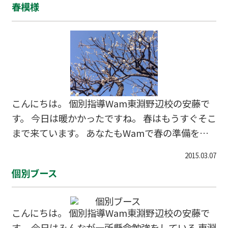
春模様
合せはこちら↓042-851-4360 ホームページから
体験授業のお申込もできます→こちらから淵野
辺 古淵 塾 テスト 町田 相模原 共和中
淵野辺東小 木曽中 木曽境川小 個別 受験
こんにちは。 個別指導Wam東淵野辺校の安藤で
す。 今日は暖かかったですね。 春はもうすぐそこ
まで来ています。 あなたもWamで春の準備をし
ませんか？ 春のキャンペーン実施中！ ↓お問合
2015.03.07
せはこちら↓042-851-4360 ホームページから体
個別ブース
験授業のお申込もできます→こちらから淵野辺
古淵 塾 テスト 町田 相模原 共和中 淵野
辺東小 木曽中 木曽境川小 個別 受験
こんにちは。 個別指導Wam東淵野辺校の安藤で
す。 今日はみんなが一所懸命勉強をしている 東淵