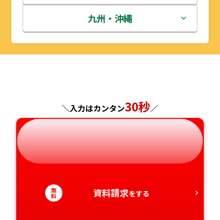
秋田県
埼玉県
石川県
滋賀県
鳥取県
九州・沖縄
山形県
千葉県
福井県
京都府
島根県
福岡県
福島県
東京都
山梨県
大阪府
岡山県
佐賀県
神奈川県
長野県
兵庫県
広島県
長崎県
30秒
＼入力はカンタン
／
岐阜県
奈良県
山口県
熊本県
静岡県
和歌山県
徳島県
大分県
愛知県
香川県
宮崎県
無
資料請求
をする
料
愛媛県
鹿児島県