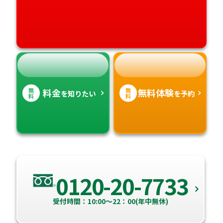
高知県
沖縄県
無
無
料金
無料体験
を知りたい
を予約
料
料
0120-20-7733
受付時間：10:00～22：00(年中無休)