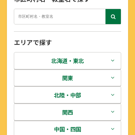
エリアで探す
北海道・東北
北海道
関東
青森県
茨城県
北陸・中部
岩手県
栃木県
新潟県
関西
宮城県
群馬県
富山県
三重県
中国・四国