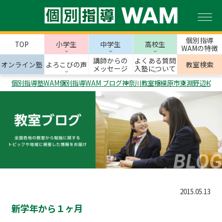
個別指導
TOP
小学生
中学生
高校生
WAMの特徴
講師からの
よくある質問
オンライン塾
よろこびの声
教室検索
メッセージ
入塾について
個別指導塾WAM
個別指導WAM ブログ
神奈川教室
相模原市
東淵野辺校
3
2015.05.13
新学年から１ヶ月