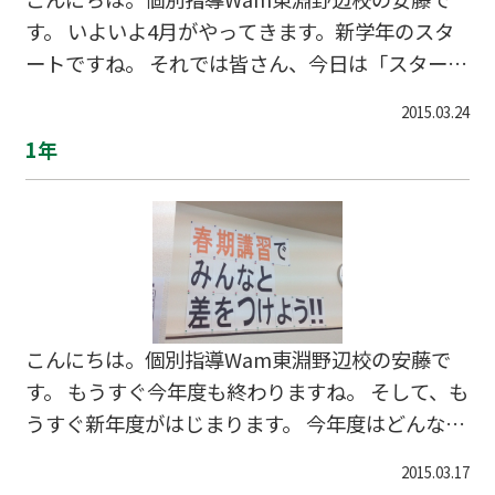
す。 いよいよ4月がやってきます。新学年のスタ
ートですね。 それでは皆さん、今日は「スター
ト」について考えてみましょう。 【問】次の3つ
2015.03.24
のうち、どのスタートが有利でしょう？A.よーい
1年
ドン、でみんなと同時にスタートB.フライングを
して、みんなよりも一歩先にスタートC.みんなが
スタートしてから「やばい、やばい」と遅れてス
タート もちろん答えは「B」ですよね！ しかも、
勉強に関してはフライングをしても誰も「卑怯
だ！」なんて言いません。むしろ褒められるくら
いです。 新学年が始まる前に一歩でも早くスター
こんにちは。個別指導Wam東淵野辺校の安藤で
トを切りましょう！ 新年度キャンペーン実施中！
す。 もうすぐ今年度も終わりますね。 そして、も
↓お問合
うすぐ新年度がはじまります。 今年度はどんな1
年でしたか？ 来年度はどんな1年にしたいです
2015.03.17
か？ 来年度をよい良い1年にするために！ ↓お問