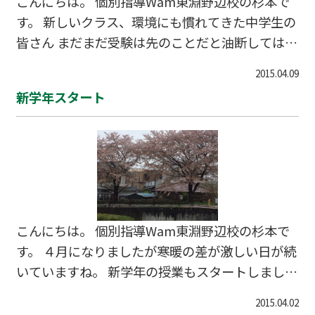
こんにちは。 個別指導Wam東淵野辺校の杉本で
で 成績ＵＰのきっかけとなるかもしれません。
す。 新しいクラス、環境にも慣れてきた中学生の
法則その１ 文頭をそろえる 見出しや番号を書
皆さん まだまだ受験は先のことだと油断してはい
く位置をそろえると、見た目も美しくなり 書か
ませんか？ 神奈川県の公立高校の入試では中学2
れている内容をキチンと区別できるようになりま
2015.04.09
年生からの各教科の評定が 内申として評価されま
す。 法則その２ 余白を残す 文字をギュウギュ
新学年スタート
す。 高校により配点は異なりますが評定が1UPす
ウに詰めないで、 余白を残しておくと、ぱっと
ることは 入試の学力検査の得点1.23～11.11点に
見…
相当します。 意外と大きいですよね？ 後になって
あの時勉強しておけばと後悔しないように あの時
勉強しておいて 良かった！ と思える準備を今か
らいっしょに始めていきしょう！ 新年度応援キャ
ンペーン実施中！ ↓お問合せはこちら↓ 042-851
こんにちは。 個別指導Wam東淵野辺校の杉本で
-4360
す。 ４月になりましたが寒暖の差が激しい日が続
いていますね。 新学年の授業もスタートしました
が新しい内容に不安を感じていませんか？ 個別指
2015.04.02
導Wam東淵野辺校では学校のカリキュラムの 予