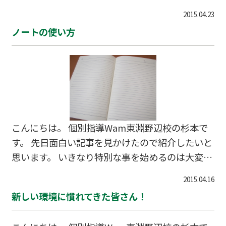
ない学校の授業だけでは心配だ そんな友達や兄弟
2015.04.23
がいたら紹介チケットで誘って Ｗａｍでいっしょ
ノートの使い方
に勉強してみませんか？ 紹介する方も紹介される
方も 双方お得なキャンペーンを実施しています！
これを機に苦手な科目をみんなで克服して いっし
ょに成長していきましょう！ チケットをもらった
ら是非一度お気軽にお電話ください！ ↓お問合せ
はこちら↓ 042-851-4360
こんにちは。 個別指導Wam東淵野辺校の杉本で
す。 先日面白い記事を見かけたので紹介したいと
思います。 いきなり特別な事を始めるのは大変か
も知れませんが 普段からやっていることのやり方
2015.04.16
を変えるだけなら すぐに実践できますよね？ 今
新しい環境に慣れてきた皆さん！
回紹介するのは 東大生のノートに 隠された法
則！ 普段何気なく使っているノートも使い方次第