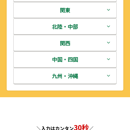
北海道
関東
青森県
茨城県
北陸・中部
岩手県
栃木県
新潟県
関西
宮城県
群馬県
富山県
三重県
中国・四国
秋田県
埼玉県
石川県
滋賀県
鳥取県
九州・沖縄
山形県
千葉県
福井県
京都府
島根県
福岡県
福島県
東京都
山梨県
大阪府
岡山県
佐賀県
神奈川県
長野県
兵庫県
広島県
長崎県
30秒
＼入力はカンタン
／