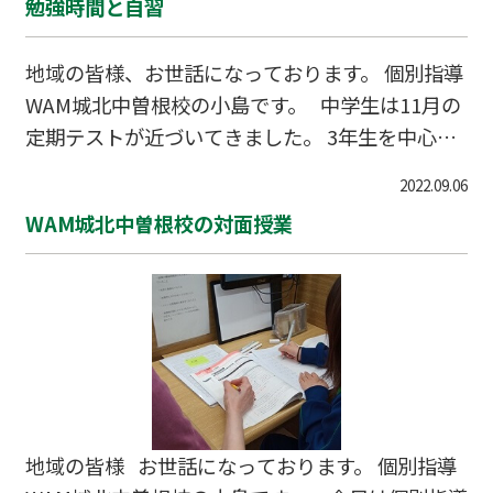
勉強時間と自習
トクなキャンペーンも行っております。 お気軽に
お問い合わせください。
地域の皆様、お世話になっております。 個別指導
WAM城北中曽根校の小島です。 中学生は11月の
定期テストが近づいてきました。 3年生を中心
に、毎日自習に来てくれている生徒もいます。 9
2022.09.06
月のテストの様子を見ていても、しっかり時間を
WAM城北中曽根校の対面授業
かけて勉強している生徒は点数が伸びている傾向
にあります。 勉強時間を稼ごうにも、家では
中々誘惑が多くて、、、という方や、何をやった
ら良いのか分からないという話をされる方もいま
すが、そのような場合は、教室を自習室として利
用することもできます。 個別指導WAM城北中曽
根校では、日々の授業だけではなく、自習管理に
も力を入れており、授業の時間以外にも
地域の皆様 お世話になっております。 個別指導