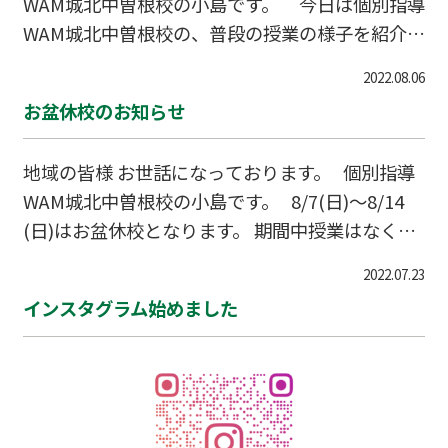
WAM城北中曽根校の小島です。 今日は個別指導
WAM城北中曽根校の、普段の授業の様子を紹介し
ます。 生徒の横に先生が付き、対面
2022.08.06
で教えています。 小学校から中学校、高校の内
お盆休校のお知らせ
容まで、どの教科も対応致します。 テスト対策は
もちろん、中学受験や高校受験・大学受験の指導
地域の皆様 お世話になっております。 個別指導
も行っています。 生徒ひとりひとりに合わ…
WAM城北中曽根校の小島です。 8/7(日)～8/14
(日)はお盆休校となります。 期間中授業はなく自
習などもできないためご注意下さい。 8/15(月)
2022.07.23
から授業再開となります。
インスタグラム始めました