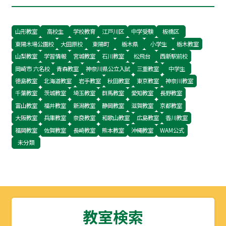
ジが使われている料理としてはソーセージが有名
で、セージはソーセー
山形教室
高校生
学校教育
江戸川区
中学受験
板橋区
東陽木場公園校
大田原校
東陽町
栃木県
小学生
栃木教室
山梨教室
学習情報
宮城教室
石川教室
松飛台
西新駅前校
岡崎市 六名校
青森教室
神奈川県公立入試
三重教室
中学生
徳島教室
北海道教室
岩手教室
秋田教室
東京教室
神奈川教室
千葉教室
茨城教室
埼玉教室
群馬教室
愛知教室
長野教室
富山教室
福井教室
新潟教室
静岡教室
滋賀教室
京都教室
大阪教室
兵庫教室
奈良教室
和歌山教室
広島教室
香川教室
福岡教室
佐賀教室
長崎教室
熊本教室
沖縄教室
WAM公式
未分類
教室検索