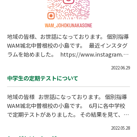
地域の皆様、お世話になっております。 個別指導
WAM城北中曽根校の小島です。 最近インスタグ
ラムを始めました。 https://www.instagram.co
m/wam_johokunakasone/ 教室の様子や勉強
2022.06.29
に関すること、地域の風景などを載せていきま
中学生の定期テストについて
す。
地域の皆様 お世話になっております。 個別指導
WAM城北中曽根校の小島です。 6月に各中学校
で定期テストがありました。 その結果を見て、平
均点の低さに驚きました。 各学年とも、どの教
2022.05.28
科も平均点が60点台というのが普通で、学校によ