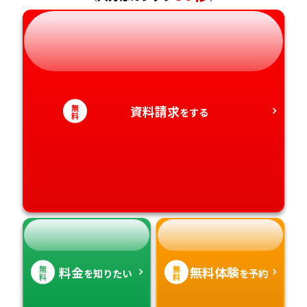
岐阜県
奈良県
山口県
熊本県
静岡県
和歌山県
徳島県
大分県
愛知県
香川県
宮崎県
無
資料請求
をする
料
愛媛県
鹿児島県
高知県
沖縄県
無
無
料金
無料体験
を知りたい
を予約
料
料