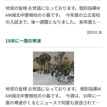
地域の皆様 お世話になっております。個別指導W
AM城北中曽根校の小島です。 今年度の公立高校
の入試まで、後一週間となりました。 前年度と比
べ、今回は農業高校や商業高校の倍率が上がり、
2023.01.28
新発田南高校普通科の倍率が下がりました。
10年に一度の寒波
年々、新発田中央高校の併願が厳しくなってきて
いることもあり、来年度はより大変な戦いになり
そうです。 中学生の皆さんは、早め早めに勉強
して力を付けておきましょう。
地域の皆様 お世話になっております。 個別指導W
AM城北中曽根校の小島です。 今週は、10年に一
度の寒波がくるとニュースで何度も放送されてい