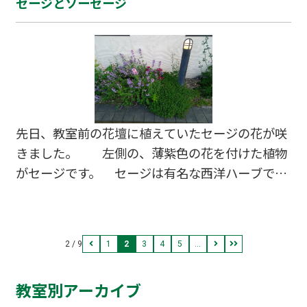
セージとソーセージ
っては平均点が40点台の科目もありました。 一
年生の最初のテストといえば、3年間で一番点数
の取れるテストのはずです。 それが平均60点台と
いうのは今までは考えられなかったことです。
色々と話を聞いて情報収集していると、勉強でき
る生徒は点数が取れ、できない生徒はどんどん置
いていかれてしまうという、学力の…
先日、教室前の花壇に植えていたセージの花が咲
きました。 左側の、薄紫色の花を付けた植物
がセージです。 セージは有名な西洋ハーブで、
環境にもよりますが地植えにしておくと簡単に大
きく育ってくれます。 葉っぱの表面は独特なザ
ラザラした感じがあり、匂いは清涼感のある、こ
2 / 9
1
2
3
4
5
...
れぞハーブと言いたくなるような香りです。 葉
をかじってみるとその香りを凝縮したような芳香
教室別アーカイブ
と、わずかな苦味が感じられます。 さて、セー