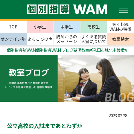
個別指導
TOP
小学生
中学生
高校生
WAMの特徴
講師からの
よくある質問
オンライン塾
よろこびの声
教室検索
メッセージ
入塾について
個別指導塾WAM
個別指導WAM ブログ
新潟教室
新発田市
城北中曽根校
2
2023.02.28
公立高校の入試まであとわずか