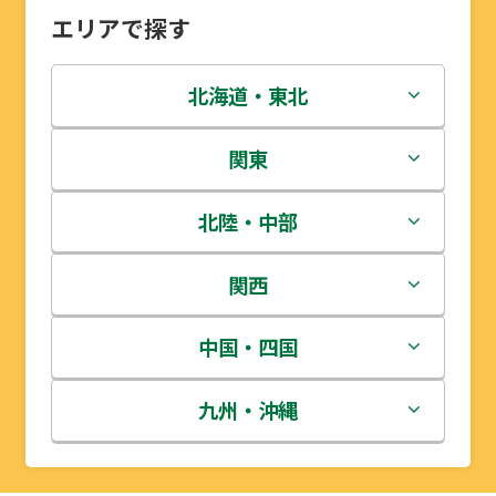
エリアで探す
北海道・東北
北海道
関東
青森県
茨城県
北陸・中部
岩手県
栃木県
新潟県
関西
宮城県
群馬県
富山県
三重県
中国・四国
秋田県
埼玉県
石川県
滋賀県
鳥取県
九州・沖縄
山形県
千葉県
福井県
京都府
島根県
福岡県