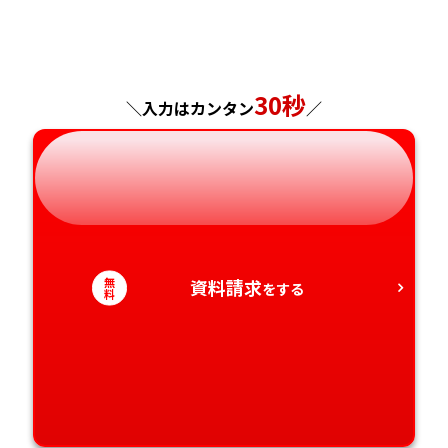
福島県
東京都
山梨県
大阪府
岡山県
佐賀県
神奈川県
長野県
兵庫県
広島県
長崎県
30秒
＼入力はカンタン
／
岐阜県
奈良県
山口県
熊本県
静岡県
和歌山県
徳島県
大分県
愛知県
香川県
宮崎県
無
資料請求
をする
料
愛媛県
鹿児島県
高知県
沖縄県