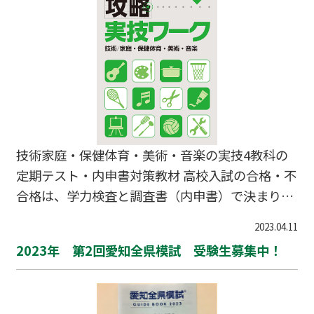
技術家庭・保健体育・美術・音楽の実技4教科の
定期テスト・内申書対策教材 高校入試の合格・不
合格は、学力検査と調査書（内申書）で決まりま
す。 調査書内の内申点をアップするためには、実
2023.04.11
技4教科の成績アップも欠かせません。 本書は、
2023年 第2回愛知全県模試 受験生募集中！
その実技4教科の定期テストで高得点を取るため
の問題集です。 ご注文、詳細については、052-78
4-6181までお問い合わせください。