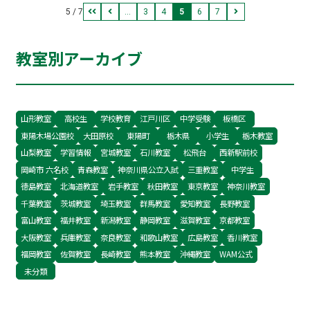
ます。 小中高 全教科の授業が可能です。この
5 / 7
...
3
4
5
6
7
機会にぜひ受講をご検討ください。 授業料など詳
細は、052-784-6181までお問合せください。
教室別アーカイブ
山形教室
高校生
学校教育
江戸川区
中学受験
板橋区
東陽木場公園校
大田原校
東陽町
栃木県
小学生
栃木教室
山梨教室
学習情報
宮城教室
石川教室
松飛台
西新駅前校
岡崎市 六名校
青森教室
神奈川県公立入試
三重教室
中学生
徳島教室
北海道教室
岩手教室
秋田教室
東京教室
神奈川教室
千葉教室
茨城教室
埼玉教室
群馬教室
愛知教室
長野教室
富山教室
福井教室
新潟教室
静岡教室
滋賀教室
京都教室
大阪教室
兵庫教室
奈良教室
和歌山教室
広島教室
香川教室
福岡教室
佐賀教室
長崎教室
熊本教室
沖縄教室
WAM公式
未分類