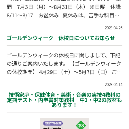
間 7月3日（月）～8月31日（木） ※日曜 休講
8/11～8/17 お盆休み 夏休みは、苦手な科目や
単元を総復習する絶好のチャンスです。 Wamで
2023.04.26
は、苦手な単元を見つけ出し、できるまで反復練
ゴールデンウィーク 休校日についてお知らせ
習を行います。 小中高 全教科の授業が可能で
す。この機会にぜひ受講をご検討ください！ 授
ゴールデンウィークの休校日に関しまして、下記
業料など詳細は、052-784-6181までお問合せくだ
の通りご案内いたします。 【ゴールデンウィーク
さい。
の休校期間】 4月29日（土）～5月7日（日） ご了
承の程よろしくお願い申し上げます。
2023.04.14
技術家庭・保健体育・美術・音楽の実技4教科の
定期テスト・内申書対策教材 中1・中2の教材も
あります！