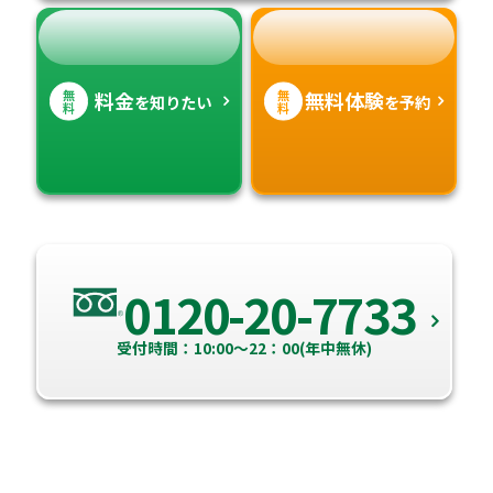
無
無
料金
無料体験
を知りたい
を予約
料
料
0120-20-7733
受付時間：10:00～22：00(年中無休)