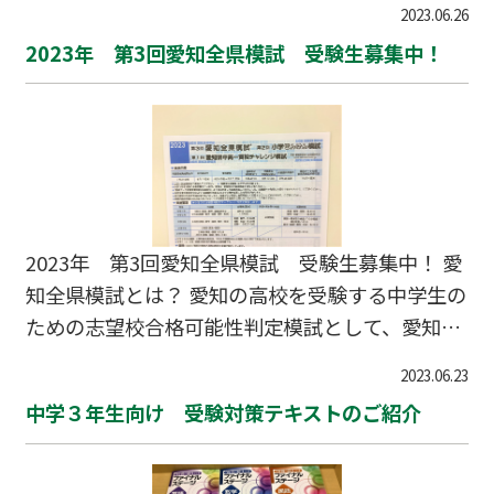
験料 4,200円 申込締切日 9月29日（金） 会
2023.06.26
い申し上げます。
場 未
2023年 第3回愛知全県模試 受験生募集中！
2023年 第3回愛知全県模試 受験生募集中！ 愛
知全県模試とは？ 愛知の高校を受験する中学生の
ための志望校合格可能性判定模試として、愛知県
の多くの中学生が受験しています。 年間受験者数
2023.06.23
は16万名を超え、県内最大規模の模擬試験です。
中学３年生向け 受験対策テキストのご紹介
現在、愛知全県模試の受験生を募集しています。
中学３年生のみ、会場は全県模試の指定する会場
での受験となります。 中学１年生、２年生は当塾