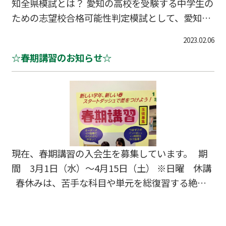
知全県模試とは？ 愛知の高校を受験する中学生の
ための志望校合格可能性判定模試として、愛知県
の多くの中学生が受験しています。 年間受験者数
2023.02.06
は16万名を超え、県内最大規模の模擬試験です。
☆春期講習のお知らせ☆
現在、愛知全県模試の受験生を募集しています。
普段、塾に通っていない外部生の方も模試のみ受
験することができます。 試験実施日 3月25日
（土） 受験料 4,200円 ※受験日当日にお持ちく
ださい。 申込締切日 3月10日（金） 会場 Wa
m星ヶ丘西山校 お申し込み・詳細については、05
2-784-6181までお問合せください。
現在、春期講習の入会生を募集しています。 期
間 3月1日（水）～4月15日（土） ※日曜 休講
春休みは、苦手な科目や単元を総復習する絶好
のチャンスです。 Wam星ヶ丘西山校では、苦手
な単元を見つけ出し、できるまで反復練習を行い