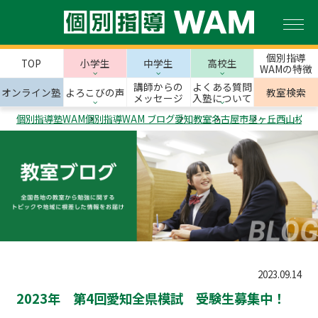
個別指導
TOP
小学生
中学生
高校生
WAMの特徴
講師からの
よくある質問
オンライン塾
よろこびの声
教室検索
メッセージ
入塾について
個別指導塾WAM
個別指導WAM ブログ
愛知教室
名古屋市
星ヶ丘西山校
5
2023.09.14
2023年 第4回愛知全県模試 受験生募集中！