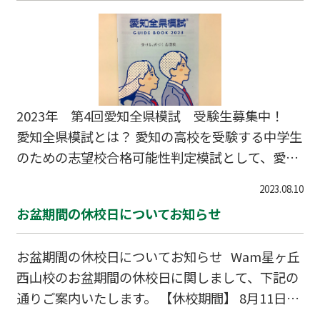
2023年 第4回愛知全県模試 受験生募集中！
愛知全県模試とは？ 愛知の高校を受験する中学生
のための志望校合格可能性判定模試として、愛知
県の多くの中学生が受験しています。 年間受験者
2023.08.10
数は16万名を超え、県内最大規模の模擬試験で
お盆期間の休校日についてお知らせ
す。 現在、愛知全県模試の受験生を募集していま
す。 今回の募集は中学３年のみ、会場は全県模試
お盆期間の休校日についてお知らせ Wam星ヶ丘
の指定する会場で受験となります。 普段、塾に
西山校のお盆期間の休校日に関しまして、下記の
通っていない外部生の方も模試のみ受験すること
通りご案内いたします。 【休校期間】 8月11日
ができます。 試験実施日 10月29日（日） 受
（金）～8月17日（木） ご了承の程よろしくお願