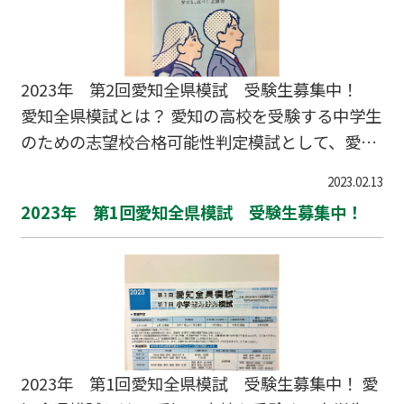
2023年 第2回愛知全県模試 受験生募集中！
愛知全県模試とは？ 愛知の高校を受験する中学生
のための志望校合格可能性判定模試として、愛知
県の多くの中学生が受験しています。 年間受験者
2023.02.13
数は16万名を超え、県内最大規模の模擬試験で
2023年 第1回愛知全県模試 受験生募集中！
す。 現在、愛知全県模試の受験生を募集していま
す。 今回の募集は中学３年のみ、会場は全県模試
の指定する会場で受験となります。 普段、塾に
通っていない外部生の方も模試のみ受験すること
ができます。 試験実施日 5月28日（日） 受験
料 4,200円 申込締切日 4月28日（金） 会
場 未定
2023年 第1回愛知全県模試 受験生募集中！ 愛