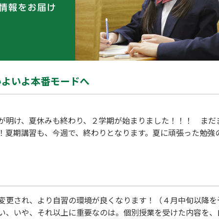
いよいよ本番モードへ
は！WAM隅の
わり、２学期が始まりました！！！ まだまだ、暑
！夏期講習も、今週で、終わりとなります。夏に頑張った勉強の
の勉強の中で、分からなかった 箇所、自信が無い箇所を、今
 点数が大きく変わります。広島市内の中学校は来週から、廿日
変更され、より自習の環境が良くなります！（４月中旬以降を
い、いや、それ以上に重要なのは。個別授業を受けた内容を、