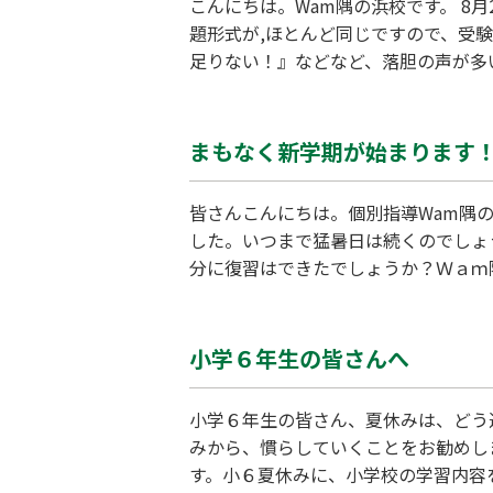
こんにちは。Wam隅の浜校です。 8
題形式が,ほとんど同じですので、受
足りない！』などなど、落胆の声が多い
ありません。定期テストが平均に満たな
が、直ぐに模試の点数アップにはなか
まもなく新学期が始まります
皆さんこんにちは。個別指導Wam隅
した。いつまで猛暑日は続くのでしょ
分に復習はできたでしょうか？Ｗａｍ
がスタートですね。中3生は、新学期
ます。夏休み明けにテストの三連戦で
小学６年生の皆さんへ
小学６年生の皆さん、夏休みは、どう
みから、慣らしていくことをお勧めし
す。小６夏休みに、小学校の学習内容