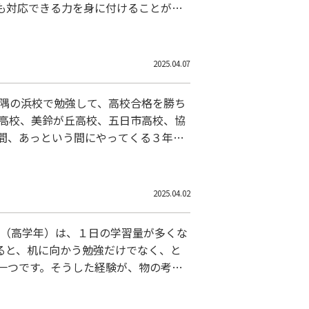
も対応できる力を身に付けることがで
上が表れてきます。 ※ＷＡＭ隅の浜
が早まるこ
2025.04.07
Ｍ隅の浜校で勉強して、高校合格を勝ち
口高校、美鈴が丘高校、五日市高校、協
間、あっという間にやってくる３年後
年８か月後に、６教科８科目という膨
ストにおい…
2025.04.02
生（高学年）は、１日の学習量が多くな
ると、机に向かう勉強だけでなく、と
一つです。そうした経験が、物の考え
いつもそばにいて指示、注意をするとい
違いを指…