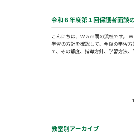
うと、克服するのが大変難しくなりま
習方法を「中学生仕様」に変化させる
令和６年度第１回保護者面談
こんにちは、Ｗａｍ隅の浜校です。 Ｗ
学習の方針を確認して、今後の学習方
て、その都度、指導方針、学習方法、
は、目標（志望校、学校の定期テスト
くことも、面談の目的です。生徒本人
1
教室別アーカイブ