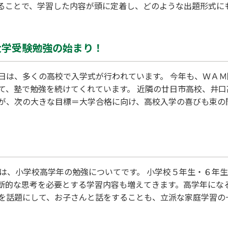
ることで、学習した内容が頭に定着し、どのような出題形式に
後、１時間から自習室で勉強を始めましょう！数カ月で、学力向
０～２１：３０、土曜日は１３：００～１９：００（閉室時刻
大学受験勉強の始まり！
日は、多くの高校で入学式が行われています。 今年も、ＷＡ
て、塾で勉強を続けてくれています。 近隣の廿日市高校、井
が、次の大きな目標＝大学合格に向け、高校入学の喜びも束の
切りました。共通テスト実施日までは、３年もありません。２
ません。 読解力、思考力、判断力、表現力が試される共通テ
日は、小学校高学年の勉強についてです。 小学校５年生・６年
断的な思考を必要とする学習内容も増えてきます。高学年にな
を話題にして、お子さんと話をすることも、立派な家庭学習の
地につながります。 小学校高学年は自立心が強くなるため、
を伝えましょう。親の言葉や態度に敏感になる時期なので、間