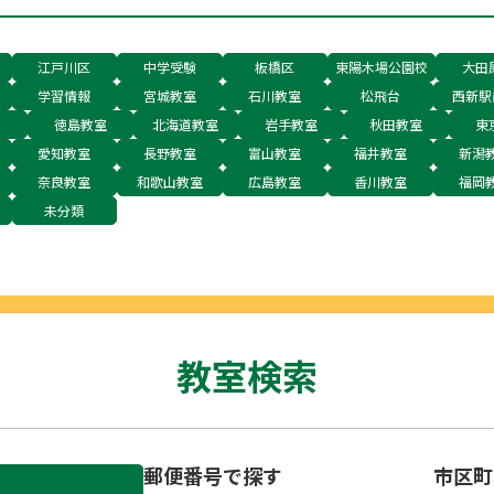
江戸川区
中学受験
板橋区
東陽木場公園校
大田
学習情報
宮城教室
石川教室
松飛台
西新駅
徳島教室
北海道教室
岩手教室
秋田教室
東
愛知教室
長野教室
富山教室
福井教室
新潟
奈良教室
和歌山教室
広島教室
香川教室
福岡
未分類
教室検索
郵便番号で探す
市区町