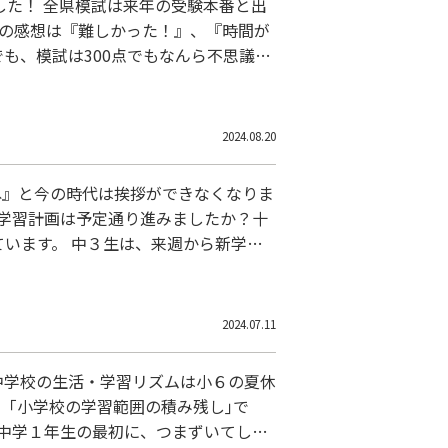
した！ 全県模試は来年の受験本番と出
ちの感想は『難しかった！』、『時間が
も、模試は300点でもなんら不思議は
，2年生の復習をしたつもりでも、それ
2024.08.20
ね』と今の時代は挨拶ができなくなりま
学習計画は予定通り進みましたか？十
います。 中３生は、来週から新学期
９月に入るとすぐに定期テストがあり
要点見直…
2024.07.11
中学校の生活・学習リズムは小６の夏休
、｢小学校の学習範囲の積み残し｣で
 中学１年生の最初に、つまずいてしま