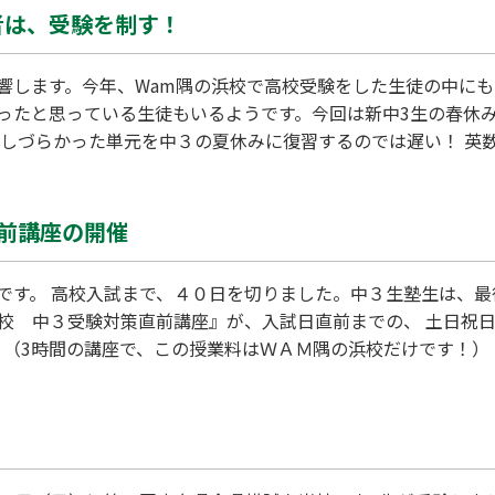
者は、受験を制す！
響します。今年、Wam隅の浜校で高校受験をした生徒の中にも
ったと思っている生徒もいるようです。今回は新中3生の春休
解しづらかった単元を中３の夏休みに復習するのでは遅い！ 英
ることで、夏休み以降の受験勉強が信じられないくらいスムー
単元は学校のワークの基本問題が全部解答できるまで繰り返し
前講座の開催
です。 高校入試まで、４０日を切りました。中３生塾生は、最
浜校 中３受験対策直前講座』が、入試日直前までの、 土日祝
です。 （3時間の講座で、この授業料はＷＡＭ隅の浜校だけです！
ただている ＷＡＭ隅の浜校の特別講座です。中3生は、直前の
いと願っています。 実施日、時間…