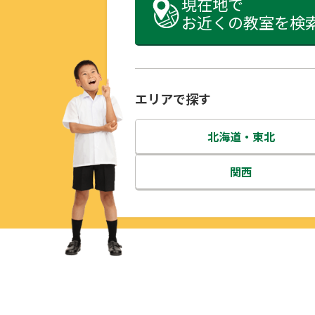
現在地で
お近くの教室を検
エリアで探す
北海道・東北
北海道
関西
青森県
三重県
岩手県
滋賀県
宮城県
京都府
秋田県
大阪府