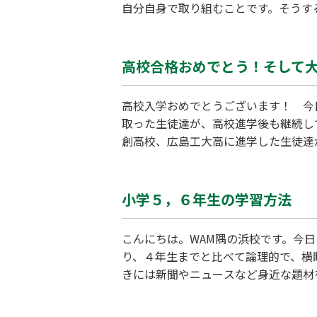
自分自身で取り組むことです。そうす
きます。塾で授業を受ける前、受けた
校自習室の開室時間 平日は１３：０
高校合格おめでとう！そして
高校入学おめでとうございます！ 今
取った生徒達が、高校進学後も継続し
創高校、広島工大高に進学した生徒達
の大学受験に向け、新たなスタートを
大な内容量の試験に臨まなければなり
小学５，６年生の学習方法
こんにちは。WAM隅の浜校です。今
り、４年生までと比べて論理的で、横
きには新聞やニュースなど身近な題材
方や伝え方を育て、自分で学習する下
うよりは、見守っているという気持ち