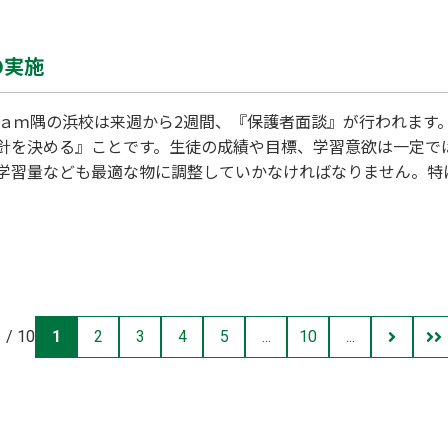
す。そんな『つまずき』を防ぐには、小６の夏休みでの勉強で
絶好のチャンスです。中学校は小学校に比べると教科の数が多
の実施
ａｍ隅の浜校は来週から2週間、『保護者面談』が行われます。
針を決める』ことです。生徒の成績や目標、学習意欲は一定で
学習量なども最適な物に調整していかなければなりません。特
の得点、模試の得点など）に対して、生徒と親御さんの間でズ
、親御さん、塾の三者がそれぞれの意向を理解して、共通の目
 / 10
1
2
3
4
5
...
10
...