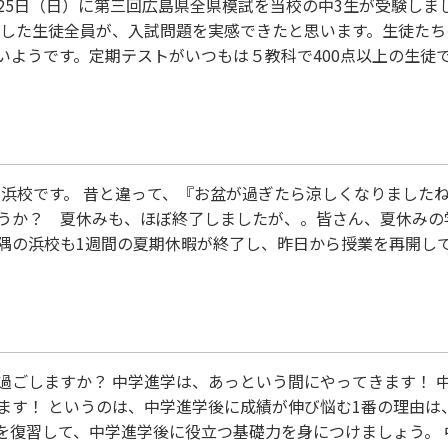
月25日（日）に第三回広島県全県模試を当校の中3生が受験しま
験した生徒全員が、入試問題を実感できたと思います。生徒た
ようです。定期テストがいつもは５教科で400点以上の生徒で
い生徒は、5教科で100点～150点程度です。夏期講習で、1
なか繋がりません。本来は中1、2年の時に理解し…
！
の浜校です。 昔と違って、『お盆が過ぎたら涼しくなりました
うか？ 夏休みも、ほぼ終了しましたが、。皆さん、夏休みの
隅の浜校も1週間の夏期休暇が終了し、昨日から授業を再開して
開始早々に実力テスト、Ｗａｍ隅の浜校での全県模試、そして
す。実力テスト前に、必ず、夏期講習で勉強してきた総復習の
過ごしますか？ 中学進学は、あっという間にやってきます！ 
ます！ というのは、中学進学後に成績が伸び悩む1番の理由は
を復習して、中学進学後に役立つ基礎力を身につけましょう。