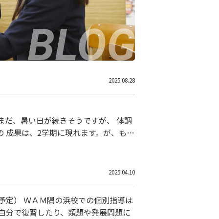
2025.08.28
浜校です。
い日が続きそうですが、 体調
 成果は、2学期に現れます。が、もう
一度、復習してください。これをやる
市中…
2025.04.10
予定） ＷＡＭ隅の浜校での個別指導は
自分で復習したり、類題や発展問題に