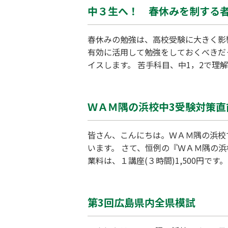
中３生へ！ 春休みを制する
春休みの勉強は、高校受験に大きく影
有効に活用して勉強をしておくべきだ
イスします。 苦手科目、中1，2で理
元を春休みに見直し、理解を定着させ
に手を出す必要はありません。苦手な
ＷＡＭ隅の浜校中3受験対策直
皆さん、こんにちは。ＷＡＭ隅の浜校
います。 さて、恒例の『ＷＡＭ隅の
業料は、１講座(３時間)1,500円
座内容、授業料とも、高いご評価をい
座を活用して、合格を勝ち取って欲し
第3回広島県内全県模試