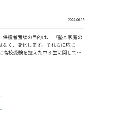
す。小６の夏休みは、生活リズムと学
くなり
2024.06.19
 保護者面談の目的は、 『塾と家庭の
はなく、変化します。それらに応じ
に高校受験を控えた中３生に関して
レがある場合は、そのズレを正してお
標を定めるこ