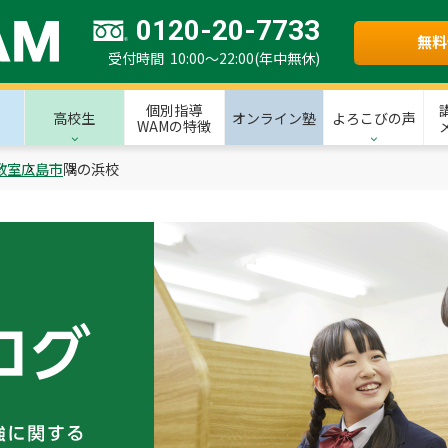
0120-20-7733
無料
受付時間 10:00～22:00(年中無休)
個別指導
高校生
オンライン塾
よろこびの声
WAMの特徴
教室
広島市
隅の浜校