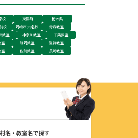
原校
東陽町
栃木県
前校
岡崎市 六名校
青森教室
京教室
神奈川教室
千葉教室
教室
静岡教室
滋賀教室
教室
佐賀教室
長崎教室
村名・教室名で探す