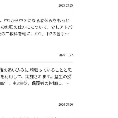
2025.03.25
、中2から中３になる春休みをもっと
みの勉強の仕方にについて、少しアドバ
数の二教科を軸に、中1、中2の苦手単
ズに進みます。新しい参考書や問題集
学習…
2025.01.22
後の追い込みに 頑張っていることと思
日を利用して、実施されます。塾生の授
） 毎年、中3生徒、保護者の皆様に、講
勉強のペースメーカーとして、 この講
2024.08.26