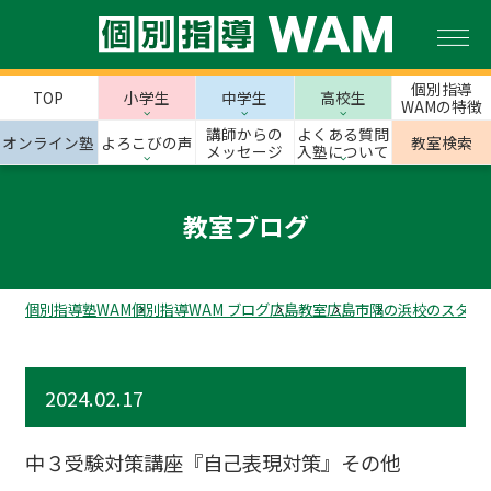
個別指導
TOP
小学生
中学生
高校生
WAMの特徴
講師からの
よくある質問
オンライン塾
よろこびの声
教室検索
メッセージ
入塾について
教室ブログ
個別指導塾WAM
個別指導WAM ブログ
広島教室
広島市
隅の浜校のスタッ
2024.02.17
中３受験対策講座『自己表現対策』その他