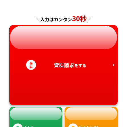
佐賀県
神奈川県
長野県
兵庫県
広島県
長崎県
30秒
＼入力はカンタン
／
岐阜県
奈良県
山口県
熊本県
静岡県
和歌山県
徳島県
大分県
愛知県
香川県
宮崎県
無
資料請求
をする
料
愛媛県
鹿児島県
高知県
沖縄県
無
無