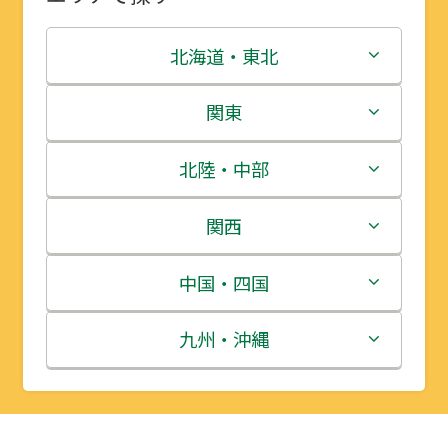
北海道・東北
北海道
関東
青森県
茨城県
北陸・中部
岩手県
栃木県
新潟県
関西
宮城県
群馬県
富山県
三重県
中国・四国
秋田県
埼玉県
石川県
滋賀県
鳥取県
九州・沖縄
山形県
千葉県
福井県
京都府
島根県
福岡県
福島県
東京都
山梨県
大阪府
岡山県