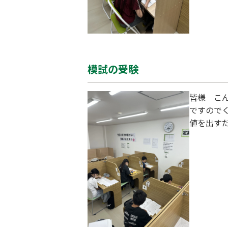
模試の受験
皆様 こん
ですので
値を出す
ます。も
気を味わ