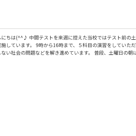
んにちは(^^♪ 中間テストを来週に控えた当校ではテスト前の
実施しています。 9時から16時まで、５科目の演習をしていた
しない社会の問題などを解き進めています。 普段、土曜日の朝
っちり演習してテストに臨みます。 家にいても学習しない、集
評をいただいています。 特に中学生は学校ワークの進捗を確認
す。 いよいよ来週からテストが始まりますので気合十分です。 #定期テスト対策 #個