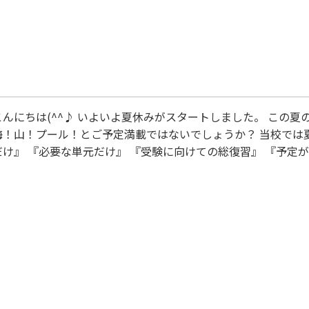
んにちは(^^♪ いよいよ夏休みがスタートしました。 この夏
海！山！プール！とご予定満載ではないでしょうか？ 当校では
け』 『必要な単元だけ』 『受験に向けての総復習』 『予定
に応えられるのは個別指導塾ならではないでしょうか？ ご好評
いただいています。 お席に限りがありますので、ご相談はお早め
リプルキャンペーンでご入会もお得です。 &nbs