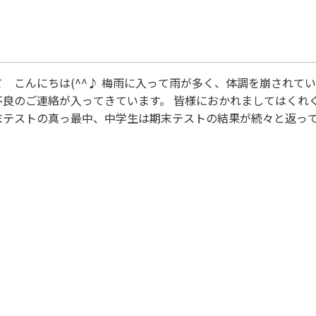
て こんにちは(^^♪ 梅雨に入って雨が多く、体調を崩されて
不良のご連絡が入ってきています。 皆様におかれましてはくれ
末テストの真っ最中、中学生は期末テストの結果が続々と返って
、難易度も高い問題が多いので苦戦している生徒が多かったです
いる生徒もたくさんいます。また、受験に向けて焦り始めた生徒
定着単元や苦手科目の克服に頑張っていただきます。 当校では
何をするのか