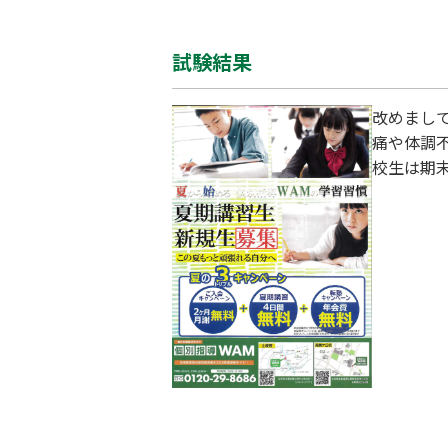
試験結果
改めまし
痛や体調
校生は期
が狭い分
ップして
までの未
この夏に