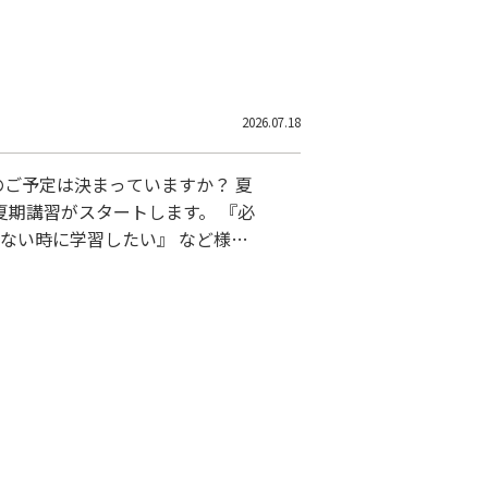
2026.07.18
のご予定は決まっていますか？ 夏
夏期講習がスタートします。 『必
がない時に学習したい』 など様々
につき、すでに多くの方からお申
にお願いいたします。 今ならト