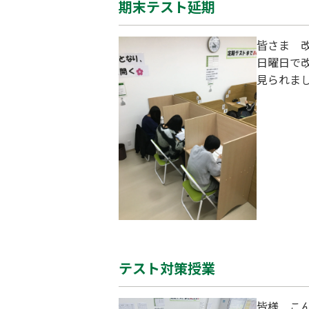
期末テスト延期
皆さま 改
日曜日で
見られましたが、頑張
見舞い申
お体には
テスト対策授業
皆様 こ