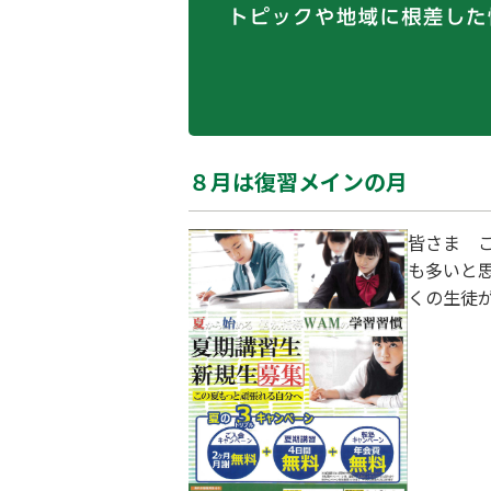
８月は復習メインの月
皆さま 
も多いと
くの生徒
の授業も
るこの夏
が適して
ところは