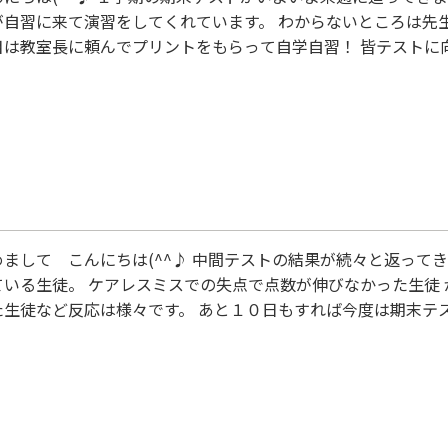
が自習に来て演習をしてくれています。 わからないところは先
目は教室長に頼んでプリントをもらって自学自習！ 皆テストに
本日はテスト前恒例のテスト対策授業を実施しています。もちろ
９:００から夕方１６:００までみっちりと演習をしてわからな
す。通常授業と大きく異なるのは、学校ワークを進めたり、テ
習することが普
まして こんにちは(^^♪ 中間テストの結果が続々と返って
ている生徒。 ケアレスミスでの失点で点数が伸びなかった生徒
た生徒など反応は様々です。 あと１０日もすれば今度は期末テ
ぼ確定しますので気合が入っています。 当校は試験の前の週の
。朝9時から夕方16時まで、みっちりと演習していただいていま
で一生懸命演習しています。 保護者様からもこのテスト対策授
ます。