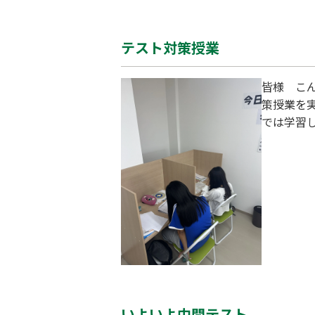
テスト対策授業
皆様 こ
策授業を
では学習
校してみ
ら大変好
ただいていま
#受験対策
いよいよ中間テスト