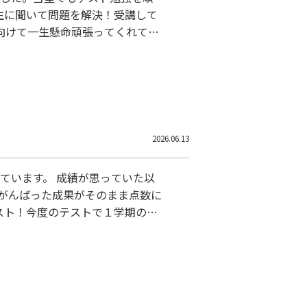
生に聞いて問題を解決！受講して
向けて一生懸命頑張ってくれてい
ん全員参加です。このテスト対策
いところを先生に質問する形式をと
スト対策教材を使ったりと生徒が
2026.06.13
きています。 成績が思っていた以
 がんばった成果がそのまま点数に
スト！今度のテストで１学期の内
土曜日にテスト対策授業を実施し
す。 ご自宅では学習が捗らない
業の取り組みに多くの賛同をいた