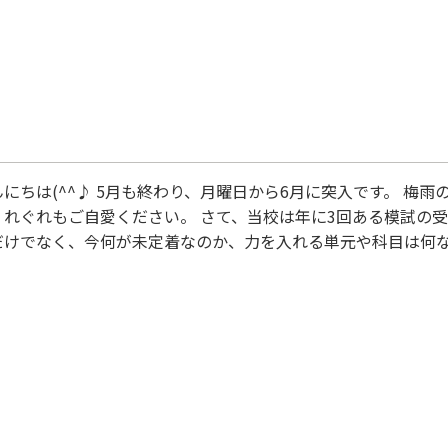
にちは(^^♪ 5月も終わり、月曜日から6月に突入です。 梅
くれぐれもご自愛ください。 さて、当校は年に3回ある模試の受
だけでなく、今何が未定着なのか、力を入れる単元や科目は何
ちろん志望校までのギャップをはかるためのものでもあります。
いながら解き進めていただきました。