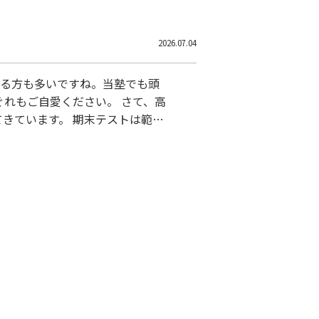
2026.07.04
いる方も多いですね。当塾でも頭
ぐれもご自愛ください。 さて、高
きています。 期末テストは範囲
。 それでも前回の点数よりもア
も出てきています。 この夏は今
夏期講習の募集も始まりました。