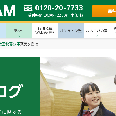
0120-20-7733
無料
受付時間 10:00～22:00(年中無休)
個別指導
高校生
オンライン塾
よろこびの声
WAMの特徴
教室
北葛城郡
真美ヶ丘校