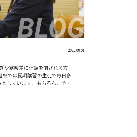
2026.08.01
すぎや寒暖差に体調を崩される方
、当校では夏期講習の生徒で毎日多
みとしています。 もちろん、予習
ます。 学校の授業が止まってい
います。 １人でする勉強は復習
ています。 復習してわからない