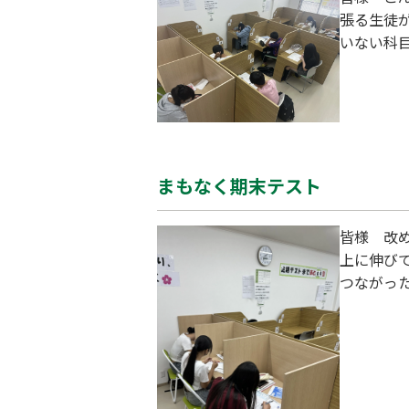
張る生徒
いない科
ます。 
授業は朝
っていま
個々に学
まもなく期末テスト
皆様 改め
上に伸び
つながっ
申点がほ
ています
生徒も塾
だいてい