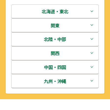
北海道・東北
北海道
関東
青森県
茨城県
北陸・中部
岩手県
栃木県
新潟県
関西
宮城県
群馬県
富山県
三重県
中国・四国
秋田県
埼玉県
石川県
滋賀県
鳥取県
九州・沖縄
山形県
千葉県
福井県
京都府
島根県
福岡県
福島県
東京都
山梨県
大阪府
岡山県
佐賀県