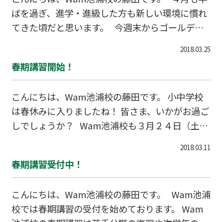
〒595-0024 泉大津市池浦町1-22-20-1 GRECAR
ばを過ぎ、進学・進級した方も新しい環境に慣れ
E 2F TEL 0120-20-7733
てきた頃だと思います。 今週末からゴールデン
ウィークが始まりますね！ 皆様の御予定は決まっ
2018.03.25
ていますか？ Wam池浦校はゴールデンウィーク
春期講習開始！
にともない、４月２９日（日）～５月６日（日）
までを休校とさせて頂きます。 ゴールデンウィ
こんにちは、Wam池浦校の藤田です。 小中学校
ークが終わると、中学生はすぐに中間テストで
は春休みに入りましたね！ 皆さま、いかがお過ご
す！ 充電も大事ですが、学校の提出物や今まで
しでしょうか？ Wam池浦校も３月２４日（土）
勉強したことの見直しも進めていきましょう！
から春期講習を開始しました！ まだ講習の受付も
2018.03.11
行っております。 お気軽にご相談ください。ご
春期講習受付中！
連絡お待ちしております。 〒595-0024 泉大津市
池浦町1-22-20-1 GRECARE 2F TEL 0120-20-7
こんにちは、Wam池浦校の藤田です。 Wam池浦
733
校では春期講習の受付を始めております。 Wam