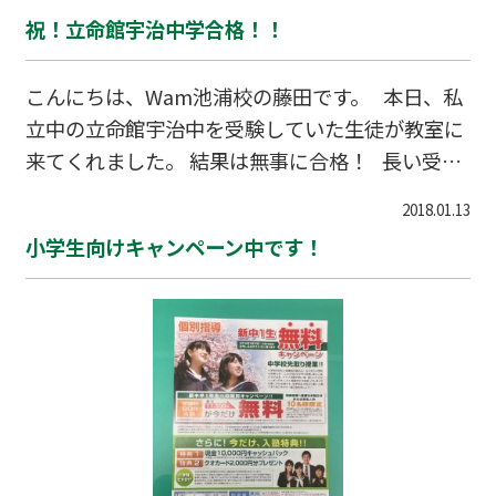
の方が大切です。 インフルエンザの影響で学年閉
祝！立命館宇治中学合格！！
鎖や学級閉鎖になっている近隣の中学校・小学校
もあります。 池浦校でも予防のため加湿器を教室
こんにちは、Wam池浦校の藤田です。 本日、私
に置きました。30%前後だった教室の湿度が、4
立中の立命館宇治中を受験していた生徒が教室に
0%以上となり快適に過ごせるようになりまし
来てくれました。 結果は無事に合格！ 長い受験
た。 受験生の皆様も万全の状態で試験に臨みま
勉強をよく頑張りました！ 本当におめでとう！！
しょう！
2018.01.13
小学生向けキャンペーン中です！