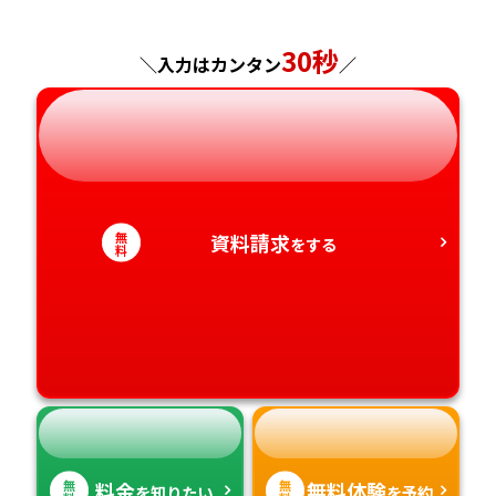
神奈川県
長野県
兵庫県
広島県
長崎県
30秒
＼入力はカンタン
／
岐阜県
奈良県
山口県
熊本県
静岡県
和歌山県
徳島県
大分県
愛知県
香川県
宮崎県
無
資料請求
をする
料
愛媛県
鹿児島県
高知県
沖縄県
無
無
料金
無料体験
を知りたい
を予約