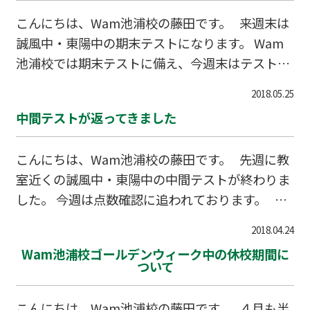
こんにちは、Wam池浦校の藤田です。 来週末は
誠風中・東陽中の期末テストになります。 Wam
池浦校では期末テストに備え、今週末はテスト対
策授業を行います。 テスト範囲を予想すると、
2018.05.25
期末テストは中間テストよりも難しくなりそうで
中間テストが返ってきました
す。 念入りに準備して、テストに臨みましょう！
テスト対策授業の無料体験も受付ております。
こんにちは、Wam池浦校の藤田です。 先週に教
お気軽にご相談ください。ご連絡お待ちしており
室近くの誠風中・東陽中の中間テストが終わりま
ます。 〒595-0024 泉大津市池浦町1-22-20-1 G
した。 今週は点数確認に追われております。 今
RECARE 2F TEL 0120-20-7733
のところ、Wam池浦校では９割近くの生徒が前
2018.04.24
回の学年末テストより合計点が上がっています！
Wam池浦校ゴールデンウィーク中の休校期間に
この調子で期末テストも乗り越えましょう！ Wa
ついて
m池浦校では無料体験授業を受付中です。 お気軽
にご相談ください。ご連絡お待ちしております。
こんにちは、Wam池浦校の藤田です。 ４月も半