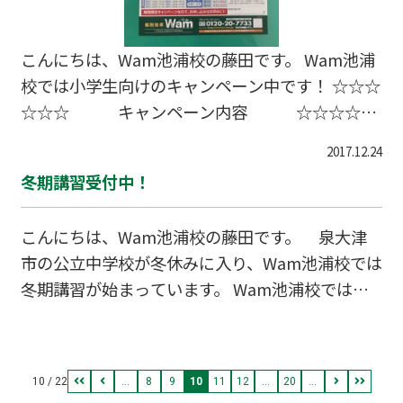
こんにちは、Wam池浦校の藤田です。 Wam池浦
校では小学生向けのキャンペーン中です！ ☆☆☆
☆☆☆ キャンペーン内容 ☆☆☆☆☆
☆ １、４回分の授業料が無料！ ２、入会諸費用
2017.12.24
から10,000円をキャッシュバック！ ３、クオカー
冬期講習受付中！
ド2,000円分プレゼント ☆☆☆☆☆☆☆☆☆☆☆
☆☆☆☆☆☆☆☆☆☆☆☆☆☆☆ Wamで次学年
こんにちは、Wam池浦校の藤田です。 泉大津
に向けた準備を始めましょう！ 特に小学校６年生
市の公立中学校が冬休みに入り、Wam池浦校では
は４月から中学生になります。 中学校になると勉
冬期講習が始まっています。 Wam池浦校では冬
強が難しくなったり、部活動も始まり忙しくなり
休みに入ってからでも、冬期講習にご参加できま
ます。 小学生の内に少しでも貯金を作っておきま
す！ 冬休みが始まり２日が経ちましたが、冬休み
しょう！ ご連絡、お待ちしております。 〒595-0
は１０日間以上残っています。 冬休み前に参加申
024 泉大津市池浦町1-22-2
10 / 22
...
8
9
10
11
12
...
20
...
し込みが出来なかった方で、冬休みのご予定に余