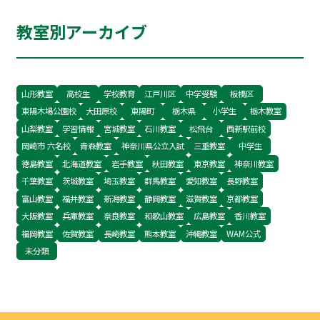
裕がある方は是非ご参加ください。 よろしくお願
教室別アーカイブ
いします！ 〒595-0024 泉大津市池浦町1-22-20-
1 GRECARE 2F TEL 0725-23-2500 担当 藤田
山形教室
高校生
学校教育
江戸川区
中学受験
板橋区
東陽木場公園校
大田原校
東陽町
栃木県
小学生
栃木教室
山梨教室
学習情報
宮城教室
石川教室
松飛台
西新駅前校
岡崎市 六名校
青森教室
神奈川県公立入試
三重教室
中学生
徳島教室
北海道教室
岩手教室
秋田教室
東京教室
神奈川教室
千葉教室
茨城教室
埼玉教室
群馬教室
愛知教室
長野教室
富山教室
福井教室
新潟教室
静岡教室
滋賀教室
京都教室
大阪教室
兵庫教室
奈良教室
和歌山教室
広島教室
香川教室
福岡教室
佐賀教室
長崎教室
熊本教室
沖縄教室
WAM公式
未分類