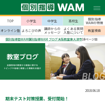
個別指導
TOP
小学生
中学生
高校生
WAMの特徴
講師からの
よくある質問
オンライン塾
よろこびの声
教室検索
メッセージ
入塾について
個別指導塾WAM
個別指導WAM ブログ
大阪教室
泉大津市
10ページ目
2018.06.18
期末テスト対策授業、受付開始！