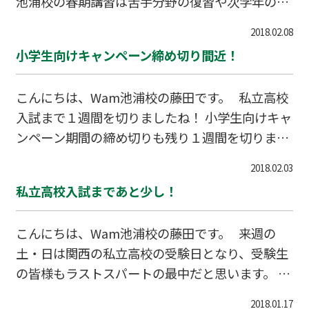
池浦校の春期講習は苦手分野の復習や次学年の予
習など、個人に合わせた授業内容にすることがで
2018.02.08
きます。 お気軽にご相談ください。ご連絡お待
小学生向けキャンペーン締め切り間近！
ちしております。 〒595-0024 泉大津市池浦町1-2
2-20-1 GRECARE 2F TEL 0120-20-7733
こんにちは、Wam池浦校の藤田です。 私立高校
入試まで１週間を切りましたね！ 小学生向けキャ
ンペーン期間の締め切りも残り１週間を切りまし
た！ ☆☆☆☆☆☆ キャンペーン内容
2018.02.03
☆☆☆☆☆☆ １、４回分の授業料が無料！
私立高校入試まであと少し！
２、入会諸費用から10,000円をキャッシュバッ
ク！ ３、クオカード2,000円分プレゼント ☆☆☆
こんにちは、Wam池浦校の藤田です。 来週の
☆☆☆☆☆☆☆☆☆☆☆☆☆☆☆☆☆☆☆☆☆☆
土・日は関西の私立高校の受験日となり、受験生
☆ ご連絡、お待ちしております。 〒595-0024
の皆様もラストスパートの最中だと思います。 こ
泉大津市池浦町1-22-20-1 GRECARE 2F TEL 0
の時期は勉強も大切ですが、それ以上に体調管理
725-23-2500 担当 藤田
2018.01.17