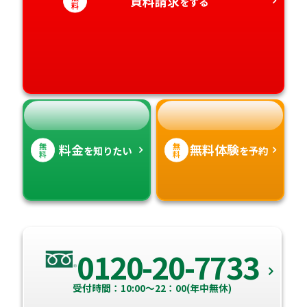
資料請求
香川県
宮崎県
をする
料
愛媛県
鹿児島県
高知県
沖縄県
無
無
料金
無料体験
を知りたい
を予約
料
料
0120-20-7733
受付時間：10:00～22：00(年中無休)