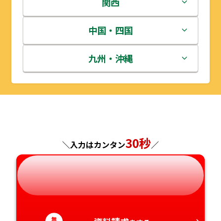
栃木県
新潟県
関西
宮城県
群馬県
富山県
三重県
中国・四国
秋田県
埼玉県
石川県
滋賀県
鳥取県
九州・沖縄
山形県
千葉県
福井県
京都府
島根県
福岡県
福島県
東京都
山梨県
大阪府
岡山県
佐賀県
神奈川県
長野県
兵庫県
広島県
長崎県
30秒
＼入力はカンタン
／
岐阜県
奈良県
山口県
熊本県
静岡県
和歌山県
徳島県
大分県
愛知県
無