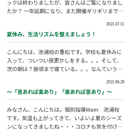
ックは終わりましたが、皆さんはご覧になりまし
症になるということです。原因としては、だんだ
たか？ 一年延期になり、また開催ギリギリまで賛
ん涼しくなってゆっくりお風呂に入り疲れを取る
否いろいろな議論はありましたが・・・、 スポー
と…言われますが、 長風呂は良くないのです。
2021.07.31
ツ全般にわたって好きな私は、今回も！各競技に
髪の長い方は少し時間がかかると思いますが、 入
夏休み、生活リズムを整えましょう！
おいてひたむきに必死で戦うすべての 選手に感動
浴時間はだいたい10分程度を目安にし、そして入
を貰いました。 我々は小学生や中学生の頃からオ
浴後から就…
こんにちは、池浦校の重松です。学校も夏休みに
リンピックというと、TVにかじりついて観戦し応
入って、ついつい夜更かしをする。。。そして、
援するのが 当り前で、学校や友達との話題もすべ
次の朝は？昼頃まで寝ている。。。なんていう人
てオリンピックでした。 聞いたことはあっても、
も少なくないと思います。学校に行っていた時、
勝敗やルールを知らなかったことをオリンピック
2021.06.28
せっかく出来つつあったリズムをこの夏休みに崩
で知ったという競技も 多々ありました。 学校の
～「苦あれば楽あり」「楽あれば苦あり」～
してしまう人も多いのです。それ！ ちょっと待
授業の始まりも、先生からその話から始まるとい
ってください。生活リズムを整えるなら、夏の今
うのをよく…
みなさん、こんにちは。個別指導Wam 池浦校
なのです。夏は日が昇るのも早く、夕方の日没も
です。気温も上がってきて、いよいよ夏のシーズ
遅い、この季節日照時間が冬に比べて長い。（当
ンになってきましたね・・・コロナも気を付けな
り前ですが・・）冬の朝みたいに寒くてお布団