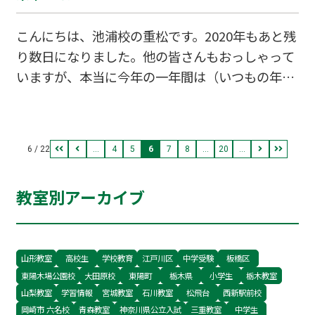
ックスした状態になってい…
します。） ・心にたまったものを書きだす「ど
こんにちは、池浦校の重松です。2020年もあと残
うもやる気が出ない・・」「どうしてうまくいか
り数日になりました。他の皆さんもおっしゃって
ないんだろう・・」とネガティブな感情を持ちな
いますが、本当に今年の一年間は（いつもの年よ
がらでは、何をしても前向きになれず、決しては
り）早かったように感じます。新コロナで始まっ
かどりません。何が出来ないのか？その理由と思
て新コロナで終わりを迎える一年でしたね。毎年
われることは何か？ 思いつくまますべて書き出
年末が近くなると想うのですが･･･、来年こそ
してみましょう。 書き出してみると以外と解
6 / 22
...
4
5
6
7
8
...
20
...
は！〇〇をしよう！〇〇を頑張ろう！〇〇を継続
決…
してやろう！･･･なんて思っていながら結局出来
教室別アーカイブ
なかったことってありますよね。いくつかのこの
一年の目標を決めて、その半分でも達成できた方
はとても意志が強く、私はほんとに尊敬します。
来年こそは、来年の大晦日には、私も”自分自身
山形教室
高校生
学校教育
江戸川区
中学受験
板橋区
東陽木場公園校
大田原校
東陽町
栃木県
小学生
栃木教室
で褒められるように！”目標を達成できるよう
山梨教室
学習情報
宮城教室
石川教室
松飛台
西新駅前校
に、努力と精進をします
岡崎市 六名校
青森教室
神奈川県公立入試
三重教室
中学生