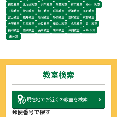
徳島教室
北海道教室
岩手教室
秋田教室
東京教室
神奈川教室
千葉教室
茨城教室
埼玉教室
群馬教室
愛知教室
長野教室
富山教室
福井教室
新潟教室
静岡教室
滋賀教室
京都教室
大阪教室
兵庫教室
奈良教室
和歌山教室
広島教室
香川教室
福岡教室
佐賀教室
長崎教室
熊本教室
沖縄教室
WAM公式
未分類
教室検索
現在地で
お近くの教室を検索
郵便番号で探す