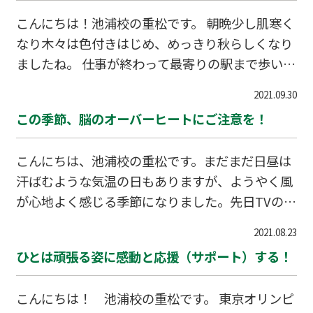
こんにちは！池浦校の重松です。 朝晩少し肌寒く
なり木々は色付きはじめ、めっきり秋らしくなり
ましたね。 仕事が終わって最寄りの駅まで歩いて
いると、とても明るい月が夜空に輝いています。
2021.09.30
中学の国語の時間に勉強します俳句で”月”は秋を
この季節、脳のオーバーヒートにご注意を！
表す季語の一つでもあるとおり、 秋の月はとても
きれいで美しいです。 最近スーパームーンという
こんにちは、池浦校の重松です。まだまだ日昼は
言葉が話題になりますが、通常の月よりも大きく
汗ばむような気温の日もありますが、ようやく風
て明るい月です。 このスーパームーンとは、天文
が心地よく感じる季節になりました。先日TVのニ
学用語ではなく占星術の用語だそうで明確な定義
ュース番組で紹介されていたことですが（このニ
はないそう です。 NASAの研究機関の一つである
2021.08.23
ュースを観られた方はご存知だと思います） 「脳
ジェット推進研究所が広めた言葉で、スーパーム
ひとは頑張る姿に感動と応援（サポート）する！
が熱中症になる！」という内容です。暑い夏に身
ーンとは？ 地球と月の距離が近い時に満月になる
体から熱が発散されず熱中症になるということ
と、…
こんにちは！ 池浦校の重松です。 東京オリンピ
は、ずっと以前からよく聞く話ですが、 脳も熱中