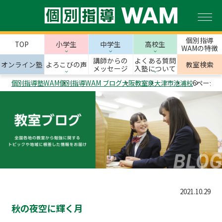
個別指導
TOP
小学生
中学生
高校生
WAMの特徴
講師からの
よくある質問
オンライン塾
よろこびの声
教室検索
メッセージ
入塾について
個別指導塾WAM
個別指導WAM ブログ
大阪教室
泉大津市
池浦校
6ページ目
2021.10.29
秋の夜空に輝く月