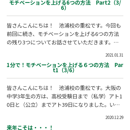
モチベーションを上げる6つの方法 Part2（3/
ます。 中学・高校・大学への受験生だった皆さ
ことば」どれくらいご存知ですか？ ・「あせあ
6）
ん、まずはお疲れさまでした！ そして、”合格”お
せ」 ・…
めでとうございます！！ 今頃、それぞれが入学準
皆さんこんにちは！ 池浦校の重松です。今回も
備にお忙しい時だと察します。 皆さんの中には、
前回に続き、モチベーションを上げる6つの方法
一番目に志望していた学校では無かった方もいる
の残り3つについてお話させていただきます。前
と思います。 しかし、思い出してください、受験
回はPrat1として、・心にたまったものを書き出
校を決める時に学校の先生や周りの人に聴き、 助
2021.01.31
す。・将来あなたはどうなりたいかイメージす
言やサポートを貰い、そして決めた受験
1分で！モチベーションを上げる６つの方法 Par
る。そして、・目線と視線を変える。の3つにつ
t1（3/6）
いて書きました。・呼吸法を変えて、戦闘モード
になる。（最近の流行の”鬼滅の刃”ではないです
皆さんこんにちは！ 池浦校の重松です。大阪の
が、やはり呼吸法は大事です！）呼吸は、体の緊
中学3年生の方は、高校受験日まで（私学）アト1
張とリラックスを操作する神経と深い関係があり
0日と（公立）までアト39日になりました。いよ
ます。そのため、呼吸法を変えることでモチベー
いよ、ラストスパートに入る時です。今回は、効
ションアップにつながります。モチベーションが
2020.12.29
果的にモチベーションを上げる方法について書い
上がらないときというのは、体が必要以上にリラ
来年こそは・・・！
てみます。 （6つの方法の内、今回はまずは3つに