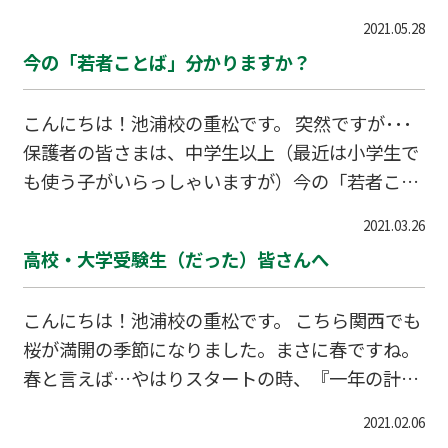
ければいけませんが、この季節になってくると怖
（ベッド）から なかなか出られない・・・なんて
2021.05.28
いのが熱中症ですよね、こまめな水分補給は忘れ
こともないでしょう。 だから、夏の今なので
今の「若者ことば」分かりますか？
ずに！これからの季節も乗り切っていきましょ
す。この夏、朝ダラダラしていないで、早起きを
う！さて、皆さんも「苦あれば楽あり」という言
する。夜は午前０時までには就寝
こんにちは！池浦校の重松です。 突然ですが･･･
葉はご存知でしょう。“苦しいことの後には楽し
保護者の皆さまは、中学生以上（最近は小学生で
いことが待っている”という意味の言葉です。そ
も使う子がいらっしゃいますが）今の「若者こと
して「楽あれば苦あり」という言葉もありま
ば」って分かりますか？先日、中学生の生徒さん
す。“楽しいことがあると苦しいことがある”とい
2021.03.26
に「今日のテストはどうだった？」と訊いたとこ
う意味です。私はこれらの言葉を勝手にこう解釈
高校・大学受験生（だった）皆さんへ
ろ…、『結果は”ぴえん”！ 思っていたより、問題
しています。「今苦労して、後に楽になる。今楽
が多くて難しかった…”メンブレ”なう』…という
して、後に苦労する。」と・・・勉
こんにちは！池浦校の重松です。 こちら関西でも
返答で？？？私の方は分かったふりをして「メン
桜が満開の季節になりました。まさに春ですね。
ブレ？か、次、挽回しようね！」と言ってはみた
春と言えば…やはりスタートの時、『一年の計は
ものの？？？、後で講師の先生（大学生）に教え
元旦にあり』と言いますが、 この日本では、春・
てもらい、はじめて意味がわかったという次第で
2021.02.06
４月１日が一年の始まりと言った方がしっくりき
す。 ということで、保護者の皆さんは今の「若者