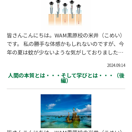
と思います。 彼は元々サラリーマンだったのです
が、脱サラして30歳頃にデビューを果たしたとい
うどちらかというと遅咲きのアーティストさんで
す。 そんな彼の曲で「Progress」というのがあり
皆さんこんにちは。WAM黒原校の米井（こめい）
ます。 そしてこの曲、なんと驚くことに中学校の
です。 私の勝手な体感かもしれないのですが、今
道徳の教科書に掲載されてるんです！ 何が驚き
年の夏は蚊が少ないような気がしておりました。
っ…
が！しかし！！ ここ最近になってやたら蚊にかま
2024.09.14
れる気がしております。 ということで、今回はそ
人間の本質とは・・・そして学びとは・・・（後
んな蚊について書いてみようと思います。 これ
編）
は割とご存じの方も多いかもしれないのですが、
皆さんは「人間を最も死に追いやっている生物が
なにか」ご存知でしょうか。 この流れならおわか
りかとは思いますが、そうです！「蚊」なんです
よね。 そんな「蚊」についてなのですが、割とま
だまだよくわかっていないことも多いみたいです