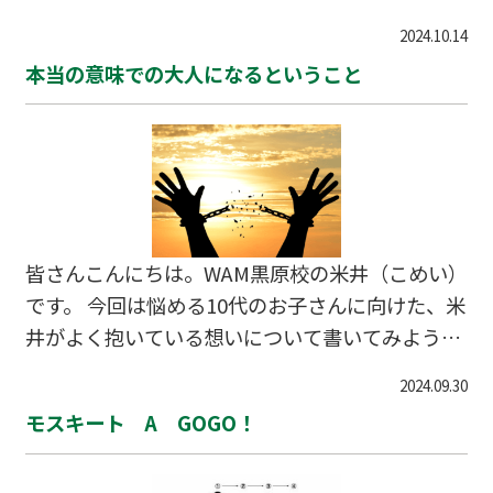
期間が薄れてきている気がするのは米井だけでし
2024.10.14
ょうか？？ そして最近よく耳にするようになった
本当の意味での大人になるということ
「闇バイト」の事件。 主に強盗が多いみたいです
が、本当に物騒な世の中になってきましたよ
ね・・・ でも皆さん気になりません？？ なんで
お金を持っている家を知ってるのだろう・・・
と。 米井はめっちゃ気になりました。 ※決して
皆さんの恐怖心を煽るものではないですので、ご
皆さんこんにちは。WAM黒原校の米井（こめい）
容赦下さい。 だってアルバイトを募集するってこ
です。 今回は悩める10代のお子さんに向けた、米
とは、普通に考えると、高額な報酬を支払ってで
井がよく抱いている想いについて書いてみようか
もそれ以上に雇い主が…
と思います。 突然ですが、皆さんはシンガーソン
2024.09.30
グライターのスガシカオさんをご存じでしょう
モスキート A GOGO！
か。 スガシカオさんといえば、SMAPの「夜空ノ
ムコウ」という曲の作詞を手掛けたことで有名か