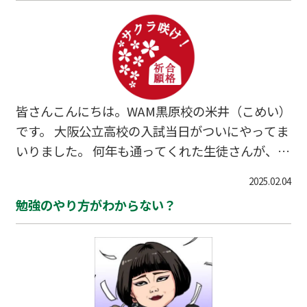
皆さんこんにちは。WAM黒原校の米井（こめい）
です。 大阪公立高校の入試当日がついにやってま
いりました。 何年も通ってくれた生徒さんが、人
生における大きな節目を迎えるいわば晴れ舞台で
2025.02.04
もあり戦場でもある入試日。 この気持ちは、期
勉強のやり方がわからない？
待・喜び・不安・緊張・挙句の果てには神頼みと
いったものが入り混じった、何度経験しても決し
て慣れることのない独特の感情です。 昨日の夜は
ちゃんと眠れたのか？ 眠れなかったからといって
変に気負ったりして不安を抱いていないか？ 苦手