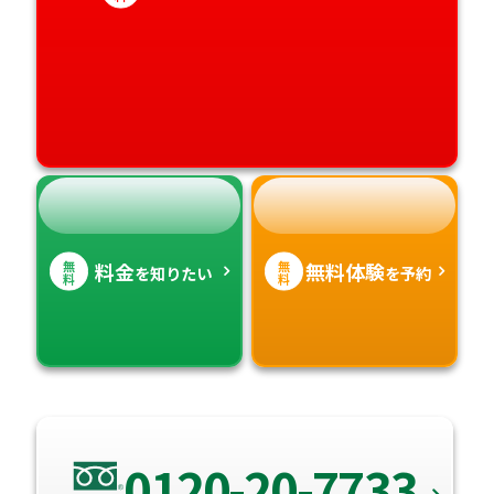
愛媛県
鹿児島県
高知県
沖縄県
無
無
料金
無料体験
を知りたい
を予約
料
料
0120-20-7733