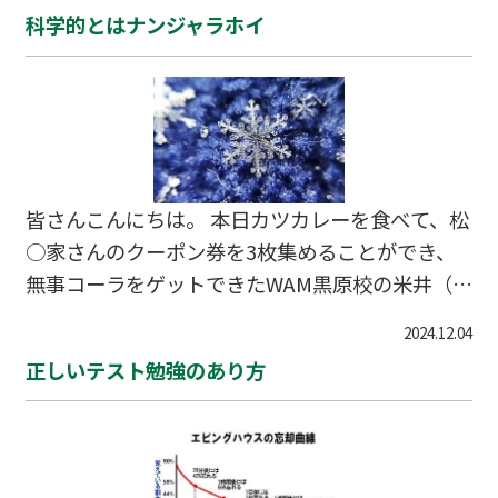
ぽいことでも書こうかなぁとか考えてたのです
が…
科学的とはナンジャラホイ
が、それもなんだかつまんないなぁとか思ってみ
たりしまして、結局「人間って今あるものには鈍
感で、失敗を繰り返さないと学習できない生き
物」なのどうにかならないのかな？って感じのこ
とでも書いてみることにしました。 もちろんこの
記事を読んでいただいている方が一番興味がある
皆さんこんにちは。 本日カツカレーを食べて、松
のは、成績の上げ方や勉強に関することだとは思
○家さんのクーポン券を3枚集めることができ、
いますので、そんな感じのお話にはなるのですけ
無事コーラをゲットできたWAM黒原校の米井（こ
れどもさっそくいってみま…
めい）です。※詳細はコチラの記事をご覧くださ
2024.12.04
い。 めちゃくちゃどうでもいい話で恐縮なのです
正しいテスト勉強のあり方
が、実はわたくし未だに正しいカツカレーの食べ
方がわかりません！ 皆さんはどうでしょうか？？
どういうことかと申しますと、米井はとんかつの
衣はサクサク感こそが命と思っている節がござい