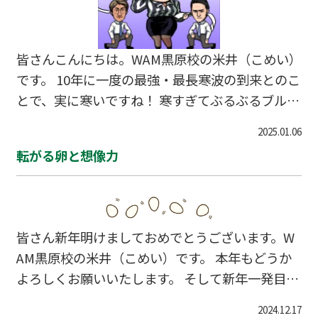
なところが問題に出てきて焦ったりしていない
か？ 前の教科の失敗にたいする気持ちを次の教科
に引きずっていないか？ 予期せぬトラブルに巻き
皆さんこんにちは。WAM黒原校の米井（こめい）
込まれたりはし
です。 10年に一度の最強・最長寒波の到来とのこ
とで、実に寒いですね！ 寒すぎてぶるぶるブルゾ
ンち◯みです！！（懐かしっ！） さて、、、違
2025.01.06
った寒さで場を凍てつかせたみたわけですが、私
転がる卵と想像力
立入試直前なので受験生の皆さんはくれぐれも体
調管理にお気をつけくださいね。 そして本日のブ
ログテーマですが、「保護者の方からよくある相
談シリーズ」です。 教室長をしていますと、日々
皆さん新年明けましておめでとうございます。W
色々な相談を受けるわけですが、中でも特に多い
AM黒原校の米井（こめい）です。 本年もどうか
のがタイトルにある「勉強のやり方がわからな
よろしくお願いいたします。 そして新年一発目と
い」ので教えて欲しいというご相談です。 教室長
なる緊張のブログ記事でございます。 何か新年っ
によってそれぞれの見解があるかとは思います
2024.12.17