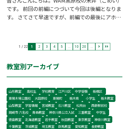
皆さんこんにちは。WAM黒原校の米井（こめい）
ね。 何年か前に、日本の高校生が蚊にかまれや…
です。 前回の前編につづいて今回は後編となりま
す。 さてさて早速ですが、前編での最後にアホウ
ドリについてというキーワードをちらっとだしま
したよね。 アホウドリについてご存じ方のもそう
でない方もいらっしゃるかと思います。 アホウド
1 / 22
1
2
3
4
5
...
10
20
...
リというのは絶滅の危機に瀕したことで有名な鳥
なのですが、実は短命が多い鳥類（通常は数年～
教室別アーカイブ
10年程度）の中ではかなりの長寿で30年から長け
れば50年近く生きることもあるそうです。 ではな
ぜそんな長寿なのに絶滅しそうになったのでしょ
う？？ それは、名前の由来ともなっている「警戒
山形教室
高校生
学校教育
江戸川区
中学受験
板橋区
東陽木場公園校
大田原校
東陽町
栃木県
小学生
栃木教室
心の薄さ」ゆえに人間に乱獲されちゃったからな
山梨教室
学習情報
宮城教室
石川教室
松飛台
西新駅前校
んですね…
岡崎市 六名校
青森教室
神奈川県公立入試
三重教室
中学生
徳島教室
北海道教室
岩手教室
秋田教室
東京教室
神奈川教室
千葉教室
茨城教室
埼玉教室
群馬教室
愛知教室
長野教室