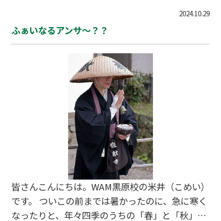
「あれれれれ？？」い…
モノの見方が開けて様々なことに気付けるように
2024.10.29
なりますよ～っていう点について何度か触れてき
ふぁいなるアンサ～？？
ました。 今回もそんな感じの内容になります。 ま
ぁ簡単に言いますと、ある事実に対して見方を変
えると違った印象を受けるのが世の常ですよって
ことですね。 そしてそんな内容を意味する言葉
で、割と誰でも知ってそうな言葉が、今回のタイ
トル！ 「天才と○鹿は紙一重」ってやつです。 ※
○の中身はご想像にお任せいたします。 皆さん
は円周率の求め方をご存知でしょうか？ 突然ど
う…
皆さんこんにちは。WAM黒原校の米井（こめい）
です。 ついこの前までは暑かったのに、急に寒く
なったりと、年々四季のうちの「春」と「秋」の