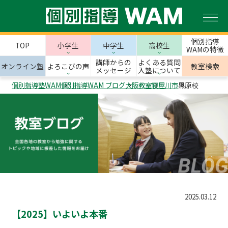
個別指導
TOP
小学生
中学生
高校生
WAMの特徴
講師からの
よくある質問
オンライン塾
よろこびの声
教室検索
メッセージ
入塾について
個別指導塾WAM
個別指導WAM ブログ
大阪教室
寝屋川市
黒原校
2025.03.12
【2025】いよいよ本番