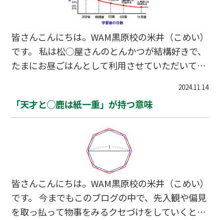
まして、とんかつをカレーにつけるということに
不束（ふつつか）ながら違和感を感じてしまうの
です。 なので、カツカレーのとんかつがルーの中
皆さんこんにちは。WAM黒原校の米井（こめい）
で溺れた状態で出てきた場合、即ごはんの上に救
です。 私は松○屋さんのとんかつが結構好きで、
出いたします。 …
たまにお昼ごはんとして利用させていただいてい
るのですが、つい先日での出来事です。 ここ最近
2024.11.14
は配膳された食事を受け取る際に「2月12日
「天才と○鹿は紙一重」が持つ意味
（水）まで配布」と明記されたクーポン券（無料
コロッケや3枚集めるとコーラプレゼント等）を
おまけしてくれるので、いつもよりは頻度をあげ
て利用しておりました。 すでに2枚貯まっていた
ので「よしこれで念願のコーラだ！」と意気込ん
で3枚目のクーポンを頂きに来店しました。 いつ
皆さんこんにちは。WAM黒原校の米井（こめい）
もとんかつ定食ではさすがに年齢的にもキツイ飽
です。 今までもこのブログの中で、先入観や偏見
きるので、カツカレーを注文してみたのですが、
を取っ払って物事をみるクセづけをしていくと、