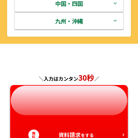
宮城県
群馬県
富山県
三重県
中国・四国
秋田県
埼玉県
石川県
滋賀県
鳥取県
九州・沖縄
山形県
千葉県
福井県
京都府
島根県
福岡県
福島県
東京都
山梨県
大阪府
岡山県
佐賀県
神奈川県
長野県
兵庫県
広島県
長崎県
30秒
＼入力はカンタン
／
岐阜県
奈良県
山口県
熊本県
静岡県
和歌山県
徳島県
大分県
愛知県
香川県
宮崎県
無
資料請求
をする
料