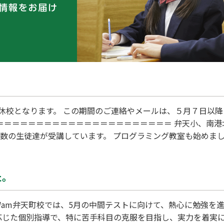
休校となります。 この期間のご連絡やメールは、５月７日以降
＝＝＝＝＝＝＝＝＝＝＝＝＝＝＝＝＝＝＝＝＝＝ 弁天小、南
多数の生徒達が受講しています。 プログラミング教室も始めまし
ww.youtube.com/watch?v=a2yq4yv9-q0 個別指
た。
Wam弁天町校では、5月の中間テストに向けて、熱心に勉強を進
応じた個別指導で、特に苦手科目の克服を目指し、実力を着実