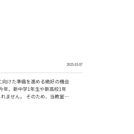
めましょう。 この春休みを通じ
2025.03.07
に向けた準備を進める絶好の機会
今年、新中学1年生や新高校1年
れません。 そのため、当教室で
をしっかりとサポートしておりま
が一人ひとりしっかりと支援し、
に、ぜひご相談ください。 皆さま