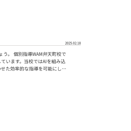
2025.02.18
う。 個別指導WAM弁天町校で
ています。当校ではAIを組み込
わせた効率的な指導を可能にして
かりと解消できるよう支援してい
アップが行われ、生徒の自信を育
を確実なものにするために、ぜひ