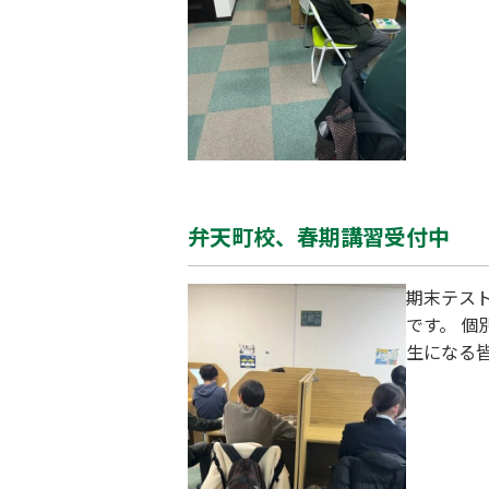
実した時
て、自己
弁天町校、春期講習受付中
期末テス
です。 個
生になる
は個々に
す。 新
お子様の
のご参加