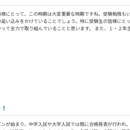
皆様にとって、この時期は大変重要な時期ですね。受験勉強も
の追い込みをかけていることでしょう。特に受験生の皆様にと
かって全力で取り組んでいることと思います。 また、１・２年
格化しており、教室内はまさに学びの熱気で満ちています。ど
に学力を高めているようで、その真剣な姿勢から多くのインス
のような集中できる環境を最大限に活用し、今までの努力の成果
くしましょう。ここで培っ…
う！
ズンが始まり、中学入試や大学入試では既に合格発表が行われ