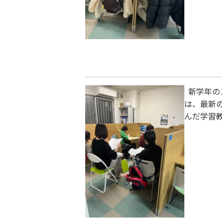
新学年の
は、最新
んだ学習
います。
ます。 
む環境を
個別指導W