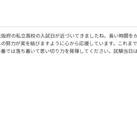
大阪府の私立高校の入試日が近づいてきましたね。長い時間を
んの努力が実を結びますように心から応援しています。これま
本番では落ち着いて思い切り力を発揮してください。試験当日
ベストを尽くすことを第一に考えましょう。それが何より大切で
も感謝しつつ、自信を持って試験に臨んでください。そして、
とを心から祈っています。これから訪れる試験という舞台が、
い、応援しています。 &