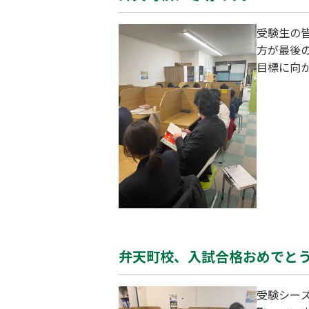
受験生の
方が最後
目標に向
準備が本
て効率的
す。 こ
最善を尽
弁天町校、入試合格おめでと
受験シー