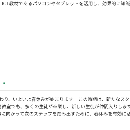
た、ICT教材であるパソコンやタブレットを活用し、効果的に知
たちは「わかる」から「できる」への実感を得ることができ、学
用した教材により、視覚的・インタラクティブに学べる環境を提
的な理解を促進します。 さらに、定期的に進捗を確認し、学習
に最適な学び
・・
終わり、いよいよ春休みが始まります。 この時期は、新たなス
 当教室でも、多くの生徒が卒業し、新しい生徒が仲間入りしま
標に向かって次のステップを踏み出すために、春休みを有効に活
は、過去の学びを振り返り、不足している部分を補う絶好のチャ
と固め、4月からの新しい生活にスムーズに移行できるようにし