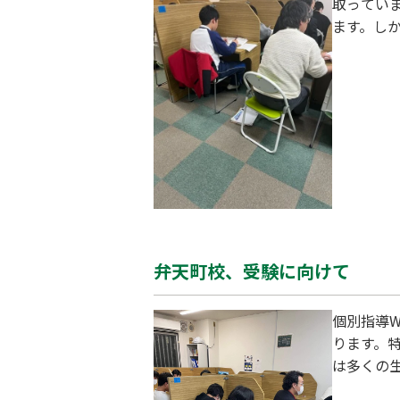
取ってい
ます。し
第一志望
での努力
生や家族
ら、心身
弁天町校、受験に向けて
個別指導
ります。
は多くの
に迫る中