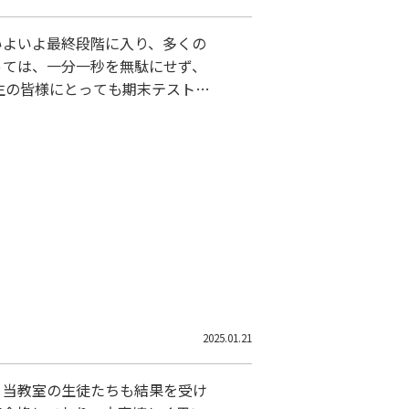
いよいよ最終段階に入り、多くの
っては、一分一秒を無駄にせず、
生の皆様にとっても期末テストの
の学年の皆様も、自習室を活用し
ピレーションを得ることができま
を十分に発揮できるよう、各自が
2025.01.21
、当教室の生徒たちも結果を受け