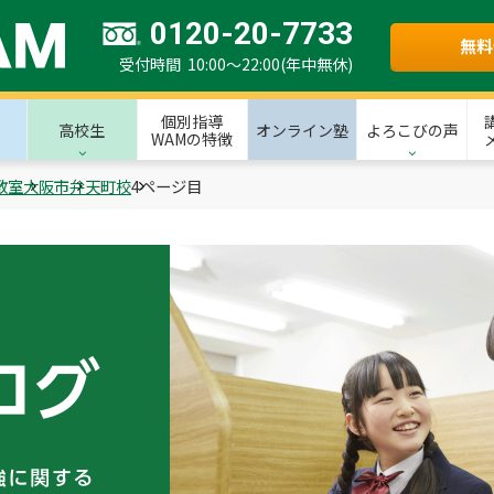
0120-20-7733
無料
受付時間 10:00～22:00(年中無休)
個別指導
高校生
オンライン塾
よろこびの声
WAMの特徴
教室
大阪市
弁天町校
4ページ目