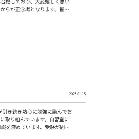
事合格しており、大変嬉しく思い
れからが正念場となります。皆が
す。 受験生の皆さんは、これま
ある場合は、どうぞ遠慮せずに先
大切です。 サポートを受けなが
2025.01.15
が引き続き熱心に勉強に励んでお
剣に取り組んでいます。自習室に
知識を深めています。受験が間近
ーションを高めているようです。