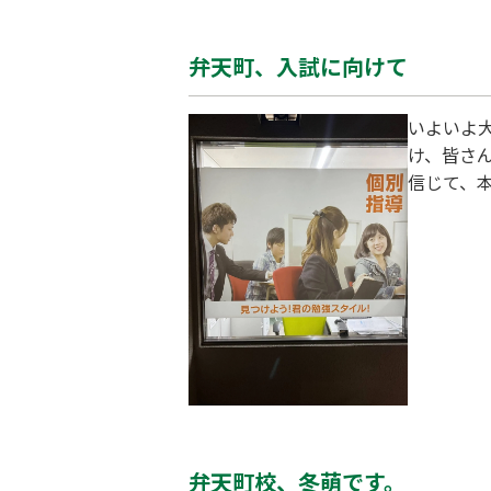
弁天町、入試に向けて
いよいよ
け、皆さ
信じて、
ご自身の
ポートに
されるこ
ることを願
弁天町校、冬萌です。