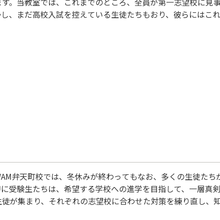
ます。当教室では、これまでのところ、全員が第一志望校に見
かし、まだ高校入試を控えている生徒たちもおり、彼らにはこ
に合格できるよう、最後の踏ん張りを見せることを期待していま
が報われる瞬間を迎えることになりますが、もし不安や心配が
、友人に相談してください。 これは一人で抱え込まないことが
のバランスを整え、万全の…
WAM弁天町校では、冬休みが終わってもなお、多くの生徒たち
特に受験生たちは、希望する学校への進学を目指して、一層真
生徒が集まり、それぞれの志望校に合わせた対策を練り直し、
、一緒に勉強する仲間との切磋琢磨が緊張感を和らげ、モチベ