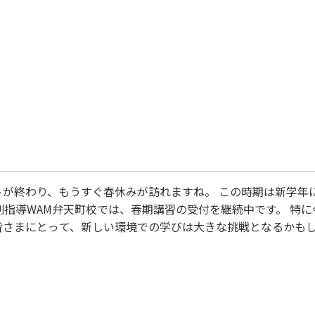
間を過ごすために、計画的に勉強を進め、スタートダッシュを決
の成長を感じられ
トが終わり、もうすぐ春休みが訪れますね。 この時期は新学年
別指導WAM弁天町校では、春期講習の受付を継続中です。 特に
皆さまにとって、新しい環境での学びは大きな挑戦となるかもし
合わせたカリキュラムを用意し、新学年の予習と現学年の復習
しい環境に不安を抱く方も多いかと思いますが、私たちスタッフ
学びを応援します。 新しい学びを不安なくスタートさせるため
を心よりお待