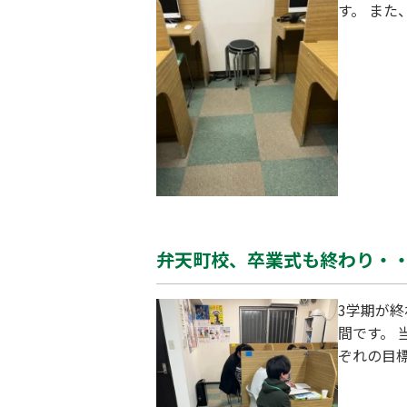
す。 ま
り、生徒
CTを活
し、効果
のペース
弁天町校、卒業式も終わり・
3学期が
間です。
ぞれの目
この機会
しっかり