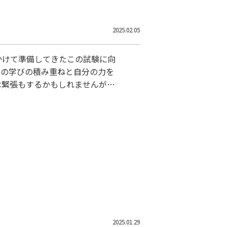
2025.02.05
かけて準備してきたこの試験に向
での学びの積み重ねと自分の力を
は緊張もするかもしれませんが、
す。 周りの友人や先生たちのサ
皆さんが目指している目標が達成
皆さんの未来への大きな一歩とな
2025.01.29