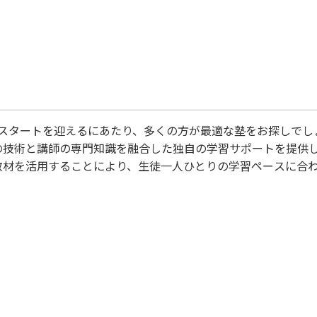
スタートを迎えるにあたり、多くの方が最適な塾をお探しでしょ
の技術と講師の専門知識を融合した独自の学習サポートを提供し
教材を活用することにより、生徒一人ひとりの学習ペースに合
 これにより、生徒が自分のペースで理解を深め、不明点をしっ
また、専門の講師による個別指導により、きめ細やかなフォロー
整えております。 新学年にむけて、学習の質を高め、目標達成
A