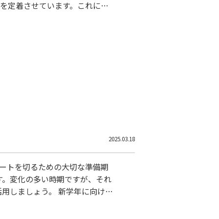
識を定着させています。これによ
習に対する自信も高まります。 I
供することで、学習意欲を引き出
計画を適宜調整することで、個々
2025.03.18
タートを切るための大切な準備期
す。変化の多い時期ですが、それ
用しましょう。 新学年に向けた
ンスです。 春休みの間に基礎を
ましょう。新たな学びの場で、充