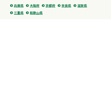
兵庫県
大阪府
京都府
奈良県
滋賀県
三重県
和歌山県
中国・四国
広島県
香川県
愛媛県
徳島県
九州・沖縄
福岡県
佐賀県
長崎県
熊本県
沖縄県
プライバシーポリシー
H.M.GROUP
WAMからのお知らせ
サイトマップ