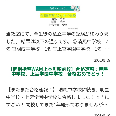
強が想像以上に大変だった」という声です。 実
際、当教室では私立中学校に通っている生徒が多
くいるのですが、 私立中学では授業進度が速く、
内容も一気にレベルアップして苦労しているとよ
当教室にて、全生徒の私立中学の受験が終わりま
く聞きます。 特に数学と英語は、中1の前半から
した。 結果は以下の通りです。 ◎清風中学校 2
差がつきやすく、「受験勉強とは別物」と感じる
名 ◎明成中学校 1名 ◎上宮学園中学校 1名 計
生徒も少なくあ…
4名の合格者が出ました。 中には、受験して残念
2026.01.19
だった生徒もいます。 しかし、結果はどうであ
【個別指導WAM上本町駅前校】合格速報：明星
れ、一生懸命頑張ったことには変わりありませ
中学校、上宮学園中学校 合格おめでとう！
ん。 私立・公立中、どの進学先でも、その努力は
活かせると思います。 改めて、おめでとうござ
【またまた合格速報！】 清風中学校に続き、明星
います！
中学校・上宮学園中学校に合格しました！ 本当に
すごい！ 開校してまだ1年経っておりませんが、
皆様の頑張りがしっかりと成果につながり、 講師
2026.01.19