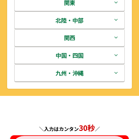
北海道
関東
青森県
茨城県
北陸・中部
岩手県
栃木県
新潟県
関西
宮城県
群馬県
富山県
三重県
中国・四国
秋田県
埼玉県
石川県
滋賀県
鳥取県
九州・沖縄
山形県
千葉県
福井県
京都府
島根県
福岡県
福島県
東京都
山梨県
大阪府
岡山県
佐賀県
神奈川県
長野県
兵庫県
広島県
長崎県
30秒
＼入力はカンタン
／