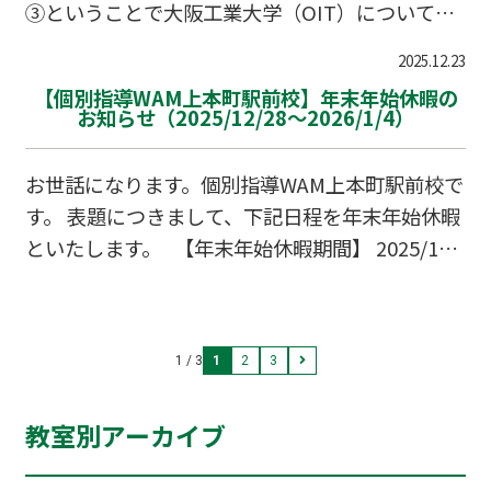
③ということで大阪工業大学（OIT）について紹
けでなく世界中で実施されています。日本語学習
介します。 大阪工業大学は、1922年創立の伝統を
の成果を「形」にして確認できるため、多くの学
2025.12.23
持つ私立の理工系総合大学です。実学を重視した
習者が目標としている試験です。 どんなレベルが
【個別指導WAM上本町駅前校】年末年始休暇の
教育により、特に関西圏の製造業や建設業界にお
お知らせ（2025/12/28～2026/1/4）
ある？ J…
いて非常に高い評価を得ています。 1. 優れた学部
と分野 大阪工業大学は、特に「工学部」と「知的
お世話になります。個別指導WAM上本町駅前校で
財産学部」において独自の強みを持っています。
す。 表題につきまして、下記日程を年末年始休暇
建築・土木分野（工学部）：伝統的に非常に強
といたします。 【年末年始休暇期間】 2025/12/
く、数多くの建築家や技術者を輩出しています。
28～2026/1/4 この期間に頂いた連絡の返信は20
二級建築士の合格者数は全国トップクラスの実績
26/1/5以降となりますのでご注意ください。 ま
を誇ります。 ロボティクス分野（ロボ…
た、本日12/23にて通常授業が終了です！ 12/24
1 / 3
1
2
3
～12/27は振替、冬期講習のみです。 加えて、1
2/25は業務都合により自習室が使用不可となって
教室別アーカイブ
おります。 自習室を使いたい方は12/24.26.27に
てご利用くださいませ。 よろしくお願いいたし