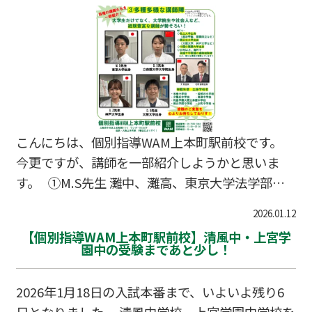
こんにちは、個別指導WAM上本町駅前校です。
今更ですが、講師を一部紹介しようかと思いま
す。 ①M.S先生 灘中、灘高、東京大学法学部出
身の講師で、今年の3月に神戸大学法科大学院を
2026.01.12
修了予定。 なんと司法試験をストレート合格し、
【個別指導WAM上本町駅前校】清風中・上宮学
弁護士見習いとして活躍される予定です。 現在、
園中の受験まであと少し！
中学受験生の指導に注力していただいており、大
変頼もしいです。 ②B.S先生 中国の大学で日本語
2026年1月18日の入試本番まで、いよいよ残り6
を専攻しており、現在立命館大学大学院で日本語
日となりました。 清風中学校、上宮学園中学校を