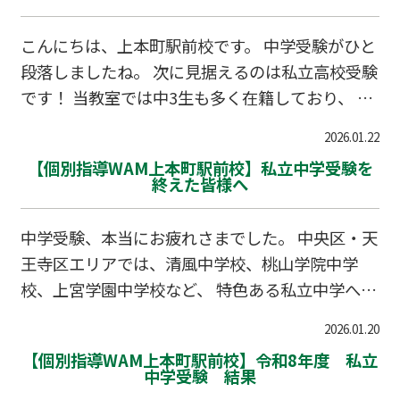
こんにちは、上本町駅前校です。 中学受験がひと
段落しましたね。 次に見据えるのは私立高校受験
です！ 当教室では中3生も多く在籍しており、 そ
の中でも進学先として相談の多い「ヴェリタス城
2026.01.22
星学園高等学校」と「大阪薫英女学院高等学校」
【個別指導WAM上本町駅前校】私立中学受験を
について、 それぞれの特徴をご紹介します。 ヴェ
終えた皆様へ
リタス城星学園高等学校 「真理（ヴェリタス）」
の名の通り、学力だけでなく人間力の育成を重視
中学受験、本当にお疲れさまでした。 中央区・天
する学校です。 少人数制を活かした丁寧な指導が
王寺区エリアでは、清風中学校、桃山学院中学
特徴で、生徒一人ひとりの理解度や進路希望に合
校、上宮学園中学校など、 特色ある私立中学へ進
わせたサポートが行われています。 学習面では基
学されるご家庭が多くいらっしゃいます。長い受
礎の定着から応用力の養成まで段階的に力を伸ば
2026.01.20
験期間を乗り越え、 ほっと一息つかれている方も
し、内部進学・外部進学のどちらにも対応できる
【個別指導WAM上本町駅前校】令和8年度 私立
多いのではないでしょうか。 一方で、私たちがこ
中学受験 結果
柔軟さがあ…
の地域で多く伺うのが、「中学に入ってからの勉