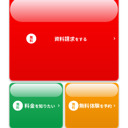
岐阜県
奈良県
山口県
熊本県
静岡県
和歌山県
徳島県
大分県
愛知県
香川県
宮崎県
無
資料請求
をする
料
愛媛県
鹿児島県
高知県
沖縄県
無
無
料金
無料体験
を知りたい
を予約
料
料