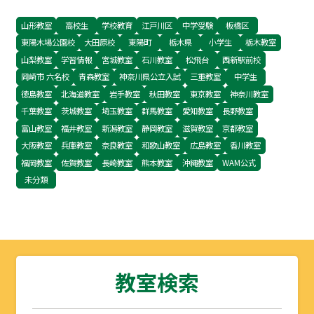
ます。
山形教室
高校生
学校教育
江戸川区
中学受験
板橋区
東陽木場公園校
大田原校
東陽町
栃木県
小学生
栃木教室
山梨教室
学習情報
宮城教室
石川教室
松飛台
西新駅前校
岡崎市 六名校
青森教室
神奈川県公立入試
三重教室
中学生
徳島教室
北海道教室
岩手教室
秋田教室
東京教室
神奈川教室
千葉教室
茨城教室
埼玉教室
群馬教室
愛知教室
長野教室
富山教室
福井教室
新潟教室
静岡教室
滋賀教室
京都教室
大阪教室
兵庫教室
奈良教室
和歌山教室
広島教室
香川教室
福岡教室
佐賀教室
長崎教室
熊本教室
沖縄教室
WAM公式
未分類
教室検索