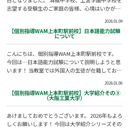
の研究をしているとのこと。 日本語の講師とし
志望する受験生のご家庭の皆様、心境はいかがで
て、中国人生徒に対して日本語を教えておりま
しょうか。 これまでの努力を100%出し切るため
す。 ③S.Z先生 神戸大学に通学中で、子どもの教
2026.01.09
に、「保護者」の視点から、この直前期に絶対に
育について学…
【個別指導WAM上本町駅前校】日本語能力試験
外せないポイントをまとめました。 【中学受験20
について
26】清風・上宮学園 決戦まであと6日！合格を勝
ち取るための最終チェックリスト 大阪の伝統校で
こんにちは、個別指導WAM上本町駅前校です。
ある清風と、近年さらに人気を高める上宮学園。
今回は…日本語能力試験について説明しようと思
どちらも上本町エリアに位置し、当日は独特の緊
います！ 当教室では外国人の生徒が在籍してお
張感に包まれます。 残り1週間を切った今、大切
り、その多くは日本語能力を向上させ、日本の高
なのは「学力の上積み」よりも「心身のコンディ
2026.01.06
校や大学に進学したいというニーズが多くありま
ショニング」です。 保護者の方へ：最高の「環
【個別指導WAM上本町駅前校】大学紹介その③
す。 せっかくなのでその内容について共有できれ
（大阪工業大学）
境」…
ばと思います。 日本語能力試験（JLPT）とは？
日本語を勉強している人なら一度は聞いたことが
あけましておめでとうございます。 2026年もよろ
ある、日本語力を測る代表的な試験です。日本語
しくお願いします！ 今回は大学紹介シリーズその
を母語としない人を対象としており、日本国内だ