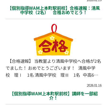
一同も嬉しい気持ちです。これからも応援してい
【個別指導WAM上本町駅前校】合格速報：清風
ます！
中学校（2名） 合格おめでとう！
【合格速報】 当教室より清風中学校へ合格が2名
でました！ おめでとうございます！ 清風中学
校 理Ⅰ 1名 清風中学校 理Ⅲ 1名 中高6年
間、充実した生活になるよう、 そしてこれからの
2026.01.16
活躍を教室一同、心より祈っております！
【個別指導WAM上本町駅前校】講師を一部紹
介！