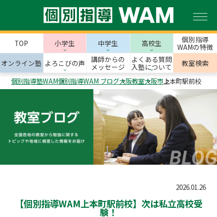
個別指導
TOP
小学生
中学生
高校生
WAMの特徴
講師からの
よくある質問
オンライン塾
よろこびの声
教室検索
メッセージ
入塾について
個別指導塾WAM
個別指導WAM ブログ
大阪教室
大阪市
上本町駅前校
2026.01.26
【個別指導WAM上本町駅前校】次は私立高校受
験！