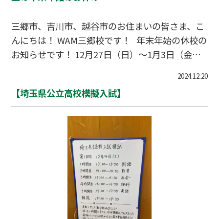
（予習1コマ・復習１コマ） 自分の実力が出せる
模試。 ＷＡＭ内・全国順位がわかる。 偏差値が
三郷市、吉川市、越谷市のお住まいの皆さま、こ
出ます。 お申込み・問い合わせは 個別指導ＷＡＭ
んにちは！ WAM三郷校です！ 年末年始の休校の
牛子校へ。
お知らせです！ 12月27日（日）～1月3日（金）
まで年末年始休校とさせていただきます！ 今年
2024.12.20
はインフルエンザがコロナが流行っていた以来の
【埼玉県公立高校模擬入試】
猛威を振るっております。 冬休み期間は遊びの誘
いや出掛ける機会が増えると思いますが体調管理
や感染防止対策をしっかりしてお過ごしくださ
い。 皆さま、本年もお世話になりました。 来年
もどうぞよろしくお願いいたします。