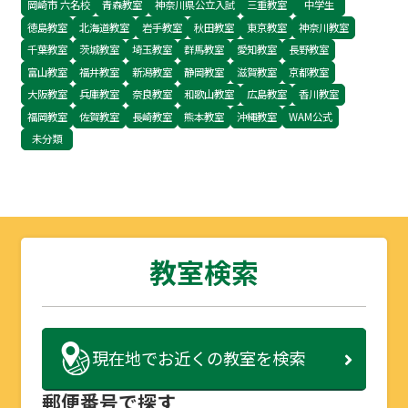
岡崎市 六名校
青森教室
神奈川県公立入試
三重教室
中学生
徳島教室
北海道教室
岩手教室
秋田教室
東京教室
神奈川教室
千葉教室
茨城教室
埼玉教室
群馬教室
愛知教室
長野教室
富山教室
福井教室
新潟教室
静岡教室
滋賀教室
京都教室
大阪教室
兵庫教室
奈良教室
和歌山教室
広島教室
香川教室
福岡教室
佐賀教室
長崎教室
熊本教室
沖縄教室
WAM公式
未分類
教室検索
現在地で
お近くの教室を検索
郵便番号で探す