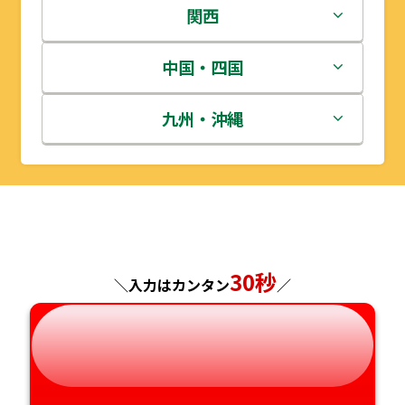
岩手県
栃木県
新潟県
関西
宮城県
群馬県
富山県
三重県
中国・四国
秋田県
埼玉県
石川県
滋賀県
鳥取県
九州・沖縄
山形県
千葉県
福井県
京都府
島根県
福岡県
福島県
東京都
山梨県
大阪府
岡山県
佐賀県
神奈川県
長野県
兵庫県
広島県
長崎県
30秒
＼入力はカンタン
／
岐阜県
奈良県
山口県
熊本県
静岡県
和歌山県
徳島県
大分県