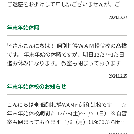
ご迷惑をお掛けして申し訳ございませんが、ご理
無料体験も毎日受付中です ぜひお気軽にお声掛け
解のほどお願い申し上げます。 今年も残りわず
ください♪ 333-0831 埼玉県川口市大字木曽呂4
2024.12.27
かとなりました。 生徒たちは冬休みに入ってのん
98-4 048-45
年末年始休暇
びりモードになっているかもしれませんが、自分
と向き合う絶好のチャンスです！ また、親子での
皆さんこんにちは！ 個別指導ＷＡＭ松伏校の髙橋
触れ合いや色々とお話をする機会も多いかと思い
です。 年末年始の休暇ですが、明日12/27~1/3日
ます。 ぜひこの冬休みの間に「学ぶこと」や「目
迄お休みになります。 教室も閉まっております。
標に向かってやるべきことをやる」ことの大切さ
年始の再開は1/4日 朝9:00~になります。 来年
を共有してください！ 1/6（月）からまた、みん
2024.12.25
も宜しくお願いします。
なの元気な姿や表情を見れることを楽しみにして
年末年始休校のお知らせ
います！
こんにちは☀️ 個別指導WAM南浦和辻校です！ ☆
年末年始休校期間☆ 12/28(土)～1/5（日） ※自習
室も閉まっております 1/6（月）は9:00から開校
しておりますので、ぜひ自習室をご利用くださ