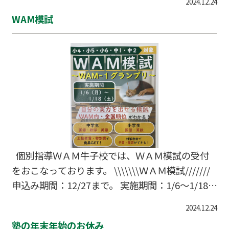
2024.12.24
い！
WAM模試
個別指導ＷＡＭ牛子校では、ＷＡＭ模試の受付
をおこなっております。 \\\\\\\ＷＡＭ模試///////
申込み期間：12/27まで。 実施期間：1/6～1/18ま
で。 対象：小４．小５．小６．中１．中２。 中
2024.12.24
学生：国・英・数 小学生：国・算 90分2コマ付
塾の年末年始のお休み