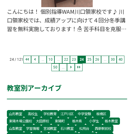
こんにちは！ 個別指導WAM川口領家校です♪ 川
口領家校では、成績アップに向けて４回分冬季講
習を無料実施しております！☃️ 苦手科目を克服し
たい方、この冬に志望校合格の為、頑張りたい
方、いつでもお気軽に相談をしております！✨
24 / 121
...
10
...
22
23
24
25
26
...
30
40
50
...
教室別アーカイブ
山形教室
高校生
学校教育
江戸川区
中学受験
板橋区
東陽木場公園校
大田原校
東陽町
栃木県
小学生
栃木教室
山梨教室
学習情報
宮城教室
石川教室
松飛台
西新駅前校