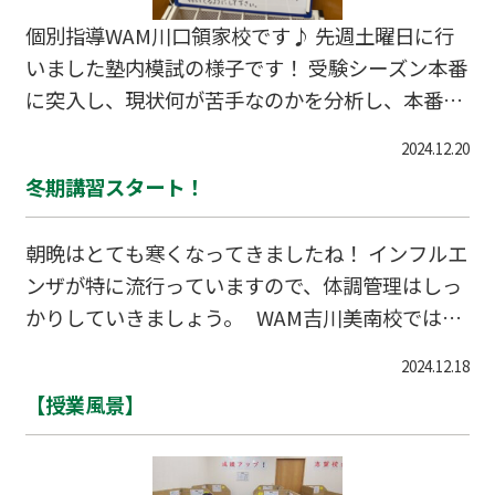
個別指導WAM川口領家校です♪ 先週土曜日に行
いました塾内模試の様子です！ 受験シーズン本番
に突入し、現状何が苦手なのかを分析し、本番ま
でにできるよう生徒と一緒に頑張っていきます！
2024.12.20
塾外の生徒も受付が可能なので是非お気軽に相談
冬期講習スタート！
を下さい！！ 【試験スケジュール】
朝晩はとても寒くなってきましたね！ インフルエ
ンザが特に流行っていますので、体調管理はしっ
かりしていきましょう。 WAM吉川美南校では、
12/22（日）から、冬期講習がスタートします。
2024.12.18
受験生は最後の追い込み！ 特に理科・社会は、ま
【授業風景】
だまだ覚えることがたくさんあると思いますの
で、焦らず計画的に進めていきましょう。冬期講
習では、一問一答問題集を活用した、ミニチェッ