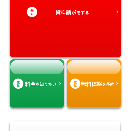
愛知県
香川県
宮崎県
無
資料請求
をする
料
愛媛県
鹿児島県
高知県
沖縄県
無
無
料金
無料体験
を知りたい
を予約
料
料