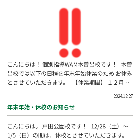
こんにちは！ 個別指導WAM木曽呂校です！ 木曽
呂校では以下の日程を年末年始休業のため お休み
とさせていただきます。 【休業期間】 １２月２
８日（土）～１月５日（日） 【再開日】 １月６
2024.12.27
日（月）午前９時～ 休業期間中はご迷惑をおか
年末年始・休校のお知らせ
けしますが、何卒よろしくお願いいたします。 風
邪など健康に注意し、元気に年末を乗り切りまし
こんにちは。 戸田公園校です！ 12/28（土）～
ょう！！ WAM木曽呂校では学習相談から塾に関
1/5（日）の間は、休校とさせていただきます。
する質問までなんでもお答えさせていただきます