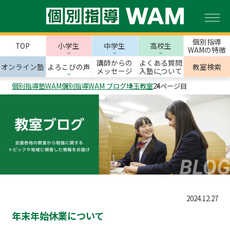
個別指導
TOP
小学生
中学生
高校生
WAMの特徴
講師からの
よくある質問
オンライン塾
よろこびの声
教室検索
メッセージ
入塾について
個別指導塾WAM
個別指導WAM ブログ
埼玉教室
24ページ目
2024.12.27
年末年始休業について