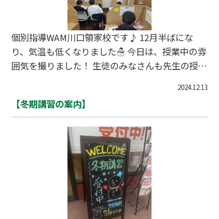
クテスト等も行っていきます。 その他の生徒さ
んは、短い冬休みですが、苦手なところの総復習
をしっかりやっておきましょう。 寒さに負けず、
個別指導WAM川口領家校です♪ 12月半ばにな
この冬を乗り切っていきましょう！
り、気温も低くなりました☃️ 今日は、授業中の雰
囲気を撮りました！ 生徒のみなさんも先生の授業
を一生懸命聞き、 受験や定期テストに向けて成績
2024.12.13
アップが楽しみです！ 【授業風景】
【冬期講習の案内】