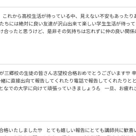
 これから高校生活が待っている中、見えない不安もあったり
君たちには絶対に良い友達が沢山出来て楽しい学生生活が待って
け合ったと思うけど、是非その気持ちは忘れずに仲の良い関係
たが三郷校の生徒の皆さん志望校合格おめでとうございます🎊 
と一緒に直接出向て報告してくれたり電話で報告してくれたりと
なでの大学に向けて頑張っていきましょう💪 一旦、お疲れさ
合格いたしました🎊 とても嬉しい報告にとても講師共に歓喜