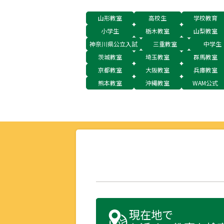
山形教室
高校生
学校教育
小学生
栃木教室
山梨教室
神奈川県公立入試
三重教室
中学生
茨城教室
埼玉教室
群馬教室
京都教室
大阪教室
兵庫教室
熊本教室
沖縄教室
WAM公式
現在地で