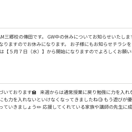
WAM三郷校の傳田です。 GW中の休みについてお知らせいたし
なりますのでお休みになります。 お子様にもお知らせチラシ
日は【５月７日（水）】から開始になりますのでよろしくお願い
願い申し上げます。
いております🏫 来週からは通常授業に戻り勉強に力を入れな
にも力を入れないといけなくなってきましたね🧐 もう遊びが
っていきましょう✏️ 応援してくれている家族や講師の先生に
ょう！！ どんな子もやれば必ず出来るので一緒に頑張っていき