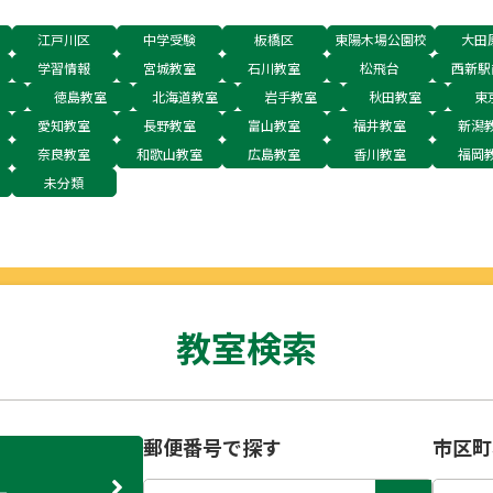
江戸川区
中学受験
板橋区
東陽木場公園校
大田
学習情報
宮城教室
石川教室
松飛台
西新駅
徳島教室
北海道教室
岩手教室
秋田教室
東
愛知教室
長野教室
富山教室
福井教室
新潟
奈良教室
和歌山教室
広島教室
香川教室
福岡
未分類
教室検索
郵便番号で探す
市区町