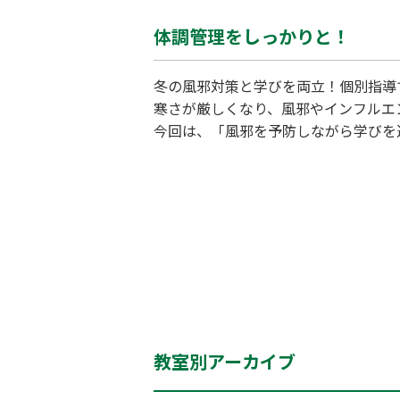
体調管理をしっかりと！
冬の風邪対策と学びを両立！個別指導
寒さが厳しくなり、風邪やインフルエ
今回は、「風邪を予防しながら学びを進めるための工
けたいこと ① 手洗い・うがいの徹
液を設置し、講師も徹底的に感染予防を
教室別アーカイブ