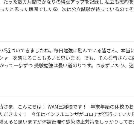
、たった数カ月間でかなりの得点アップを記録し 私立も確約
かったと思った瞬間でした😭 次は公立試験が待っているので
ズンが近づいてきましたね。毎日勉強に励んでいる皆さん、本当
シャーを感じることも多いと思います。でも、そんな皆さんに
向かって一歩ずつ 受験勉強は長い道のりです。つまずいたり、
大切です。完璧を目指す必要はありません。たとえ小さな一歩
”という気持ちを信じて、毎日少しずつ前…
さま、こんにちは！ WAM三郷校です！ 年末年始の休校のお知ら
ただきます！ 今年はインフルエンザがコロナが流行っていた以
増えると思いますが体調管理や感染防止対策をしっかりしてお
しくお願いいたします。