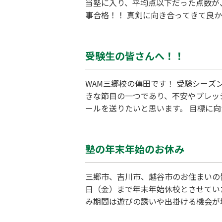
当塾に入り、平均点以下だった点数が
事合格！！ 真剣に向き合ってきて良
す！！
受験生の皆さんへ！！
WAM三郷校の傳田です！ 受験シー
きな節目の一つであり、不安やプレッ
ールを送りたいと思います。 目標に
し、目標を持って一歩ずつ進むことが
ば、それは大きな進歩です。 “できる
塾の年末年始のお休み
三郷市、吉川市、越谷市のお住まいの皆
日（金）まで年末年始休校とさせてい
み期間は遊びの誘いや出掛ける機会が
話になりました。 来年もどうぞよろ