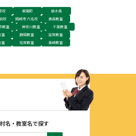
原校
東陽町
栃木県
前校
岡崎市 六名校
青森教室
京教室
神奈川教室
千葉教室
教室
静岡教室
滋賀教室
教室
佐賀教室
長崎教室
村名・教室名で探す