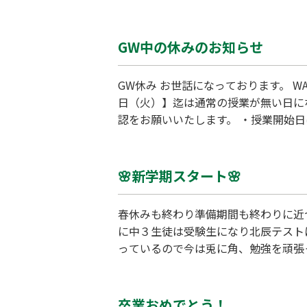
う！！ 頑張れ生徒たち💪🔥
GW中の休みのお知らせ
GW休み お世話になっております。 
日（火）】迄は通常の授業が無い日に
認をお願いいたします。 ・授業開始
ますが何卒ご了承くださいますようお
🌸新学期スタート🌸
春休みも終わり準備期間も終わりに近づ
に中３生徒は受験生になり北辰テスト
っているので今は兎に角、勉強を頑張
るんだ⬆️という姿を見せてあげまし
卒業おめでとう！