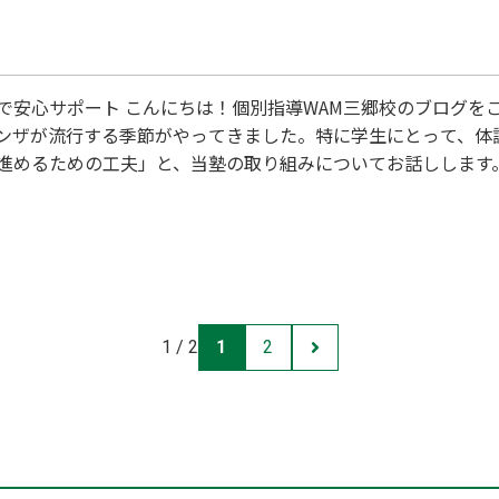
で安心サポート こんにちは！個別指導WAM三郷校のブログを
ンザが流行する季節がやってきました。特に学生にとって、体
夫」と、当塾の取り組みについてお話しします。 1. 冬の風邪対策：塾でも家でも
底 外出後や塾に来る前後には、手洗い・うがいを習慣づけまし
行っています。 ② 十分な睡眠と栄養 体調を崩しやす…
1 / 2
1
2