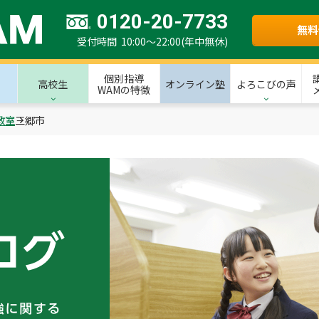
0120-20-7733
無料
受付時間 10:00～22:00(年中無休)
個別指導
高校生
オンライン塾
よろこびの声
WAMの特徴
教室
三郷市