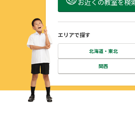
お近くの教室を検
エリアで探す
北海道・東北
北海道
関西
青森県
三重県
岩手県
滋賀県
宮城県
京都府
秋田県
大阪府