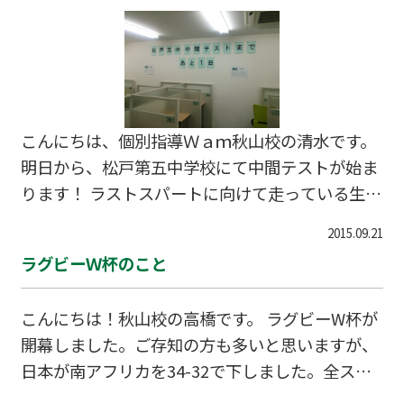
りがとうございます！！ たくさんのお友達が増え
るといいですね たくさんお友達が増えて教室がに
ぎやかになると先生もうれしいです。
こんにちは、個別指導Ｗａｍ秋山校の清水です。
明日から、松戸第五中学校にて中間テストが始ま
ります！ ラストスパートに向けて走っている生徒
のために、教室をＡＭ６：３０から開放していま
2015.09.21
す。みんな、自己ベストを出せるようにがんば
ラグビーＷ杯のこと
れ！ Ｗａｍの先生たち全員みんなを応援していま
す！
こんにちは！秋山校の高橋です。 ラグビーW杯が
開幕しました。ご存知の方も多いと思いますが、
日本が南アフリカを34-32で下しました。全スポ
ーツの中でも本当に珍しい番狂わせです。ラグビ