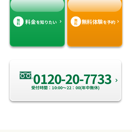
無
無
料金
無料体験
を知りたい
を予約
料
料
0120-20-7733
受付時間：10:00～22：00(年中無休)