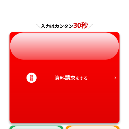
福島県
東京都
山梨県
大阪府
岡山県
佐賀県
神奈川県
長野県
兵庫県
広島県
長崎県
30秒
＼入力はカンタン
／
岐阜県
奈良県
山口県
熊本県
静岡県
和歌山県
徳島県
大分県
愛知県
香川県
宮崎県
無
資料請求
をする
料
愛媛県
鹿児島県
高知県
沖縄県