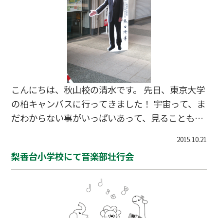
こんにちは、秋山校の清水です。 先日、東京大学
の柏キャンパスに行ってきました！ 宇宙って、ま
だわからない事がいっぱいあって、見ることもで
きないから、数学で理論をたてて計算して解明し
2015.10.21
ています！って、先生もわからない事だらけなん
梨香台小学校にて音楽部壮行会
だけど。。。 わからない事も生徒さんや親御さん
と一緒に考えていけるような教室にしたいと思っ
ています。