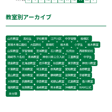
いますが、初めて講堂や銅像を見たときの感動は
ひとしおでした。それを励みに、ますます勉強に
教室別アーカイブ
取り組んだものです。 何を目標に勉強しているか
迷っている人、志望校の学校見学やオープンキャ
ンパスはかなりオススメです！ 秋山校 高橋
山形教室
高校生
学校教育
江戸川区
中学受験
板橋区
東陽木場公園校
大田原校
東陽町
栃木県
小学生
栃木教室
山梨教室
学習情報
宮城教室
石川教室
松飛台
西新駅前校
岡崎市 六名校
青森教室
神奈川県公立入試
三重教室
中学生
徳島教室
北海道教室
岩手教室
秋田教室
東京教室
神奈川教室
千葉教室
茨城教室
埼玉教室
群馬教室
愛知教室
長野教室
富山教室
福井教室
新潟教室
静岡教室
滋賀教室
京都教室
大阪教室
兵庫教室
奈良教室
和歌山教室
広島教室
香川教室
福岡教室
佐賀教室
長崎教室
熊本教室
沖縄教室
WAM公式
未分類