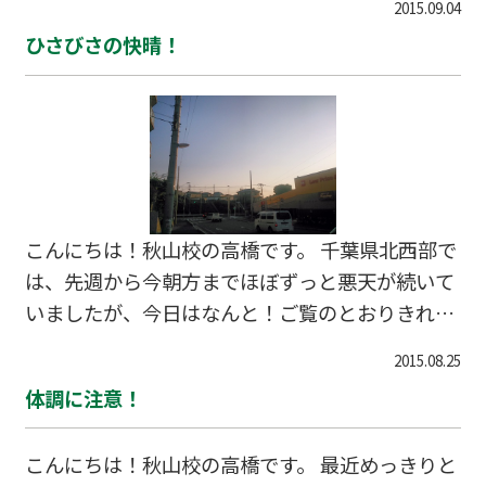
2015.09.04
ー経験者として、この試合の感動ポイントをお伝
ひさびさの快晴！
えします。 1. ラグビーは、実力差が反映されや
すいサッカーを例に取ってみましょう。サッカー
では、対戦相手との間に明確に力の差がある場
合、往々にして「弱者の戦術」ということをとり
ます。例えば、攻撃の選手は最小限にし、他の選
手でゴール前を固めるなど。そうすることで、勝
てなくても「負けない」試合をすることができま
こんにちは！秋山校の高橋です。 千葉県北西部で
す。しかしラグビーは、バスケやバレーと同様に
は、先週から今朝方までほぼずっと悪天が続いて
体格差＝実力差となる…
いましたが、今日はなんと！ご覧のとおりきれい
な青空が広がっています！ さっき乗っていた電車
2015.08.25
内では、 「竜巻注意報発令により・・・」 など
体調に注意！
と少し怖いアナウンスがされていましたが、今の
ところ心配なさそうです。 さて、最寄りの第五中
こんにちは！秋山校の高橋です。 最近めっきりと
では、三年生の習熟度テストが終わりました。夏