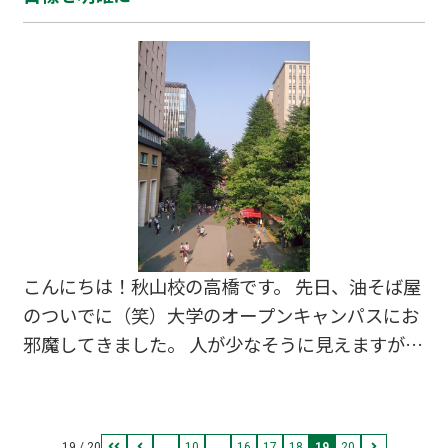
年の夏が終わった・・・」と実感してしまいま
す。さすがに「早すぎる！」と言われてしまいま
すが（笑） 夏にやりたいことはやり切りました
か？もう夏は残されていません。 勉強でも、遊び
でも、夏にしかできないことは山ほどあります。
悔いのない“今年の”夏休みになりますように。
「最高の思い出」を！ ※写真は個人的な夏のイメ
ージです。大学時代より、私の中の夏は「山」で
彩られていました。
こんにちは！秋山校の高橋です。 先日、油そば屋
のついでに（笑）大学のオープンキャンパスにお
邪魔してきました。 人が少なそうに見えますが、
木々の向こうには人がうじゃうじゃいますよ。 今
回気晴らしに来た受験生も、初めて訪れた人が大
半なのかと思います。4年間も通うと薄れてしま
19 / 20
...
10
...
16
17
18
19
20