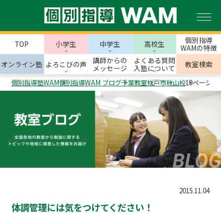
個別指導
TOP
小学生
中学生
高校生
WAMの特徴
講師からの
よくある質問
オンライン塾
よろこびの声
教室検索
メッセージ
入塾について
個別指導塾WAM
個別指導WAM ブログ
千葉教室
松戸市
秋山校
19ページ目
2015.11.04
体調管理には気をつけてください！