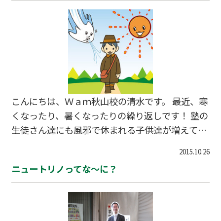
こんにちは、Ｗａｍ秋山校の清水です。 最近、寒
くなったり、暑くなったりの繰り返しです！ 塾の
生徒さん達にも風邪で休まれる子供達が増えてき
ました。 受験生はこれから受験勉強に集中してい
2015.10.26
かなければなりません。そうでない子供達ももう
ニュートリノってな～に？
すぐ期末テストが待ってます。 風邪はひかないよ
うに、栄養をつけて体調管理には十分に気をつか
ってください。