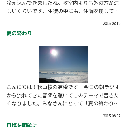
冷え込んできましたね。教室内よりも外の方が涼
休みの成果が出た人、イマイチ伸び悩んだ人。色
しいくらいです。 生徒の中にも、体調を崩してお
んな人がいます。 いずれにせよ、終わったことは
休みする人が出始めてきました。 まだ体調の悪く
終わったこと。 しっかり見直して、同じ問題が出
2015.08.19
ない人。少し温かい格好をして、体を冷やしすぎ
たら次は必ず正解できるようにする。これが勉強
夏の終わり
ないように！ もう体調を崩してしまった人。学校
です。 今日の天気と同じように、すっきり切り替
始まるまでもう少し時間があるので、しっかり治
えていきまし
してください！ 体の具合は心の具合とつながって
います。体の調子がいいと、気分もハッピーにな
れますよね。 いい２学期のスタートは、万全の体
調から！
こんにちは！秋山校の高橋です。 今日の朝ラジオ
から流れてきた音楽を聴いてこのテーマで書きた
くなりました。みなさんにとって「夏の終わり」
はいつですか？ 私個人としては、8月の最初の土
2015.08.07
曜日に行われる花火大会を見ながら、「あぁ、今
目標を明確に