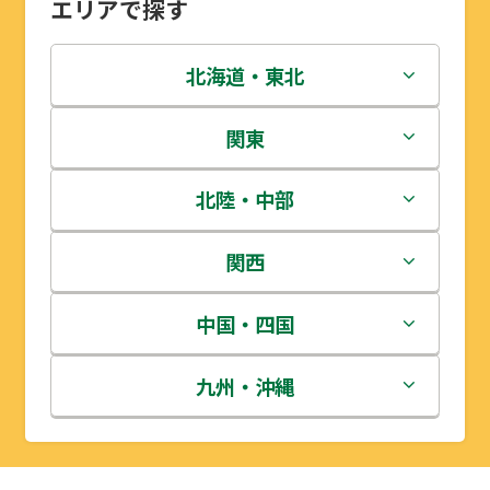
エリアで探す
北海道・東北
北海道
関東
青森県
茨城県
北陸・中部
岩手県
栃木県
新潟県
関西
宮城県
群馬県
富山県
三重県
中国・四国
秋田県
埼玉県
石川県
滋賀県
鳥取県
九州・沖縄
山形県
千葉県
福井県
京都府
島根県
福岡県