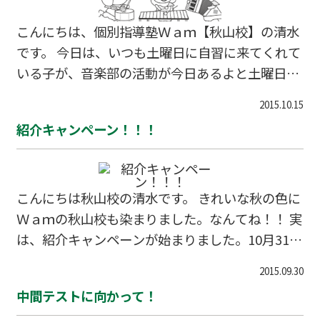
こんにちは、個別指導塾Ｗａｍ【秋山校】の清水
です。 今日は、いつも土曜日に自習に来てくれて
いる子が、音楽部の活動が今日あるよと土曜日に
お話をしてくれました。 勉強もがんばっている子
2015.10.15
で、勉強以外にもがんばってるのを聞いてうれし
紹介キャンペーン！！！
く思いました。 勉強も大事ですが、それ以外にも
がんばる事はすごく大事なことです。 みんな、ゆ
っくりでもいいから、あせらず自分の好きなこと
や自分の歩むべき道（目標）を見つけて行ってく
こんにちは秋山校の清水です。 きれいな秋の色に
ださい。先生は、勉強以外のことでも何でも相談
Ｗａｍの秋山校も染まりました。なんてね！！ 実
になりますよ！ がんばってください！
は、紹介キャンペーンが始まりました。10月31日
までの限定キャンペーンなので、みなさんお早め
2015.09.30
にご参加下さい。 たくさんの生徒さんからお友達
中間テストに向かって！
をご紹介していただいてます。生徒のみなさんあ