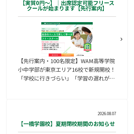
【実質0円～】｜出席認定可能フリース
クールが始まります【先行案内】
【先行案内・100名限定】WAM高等学院
小中学部が東京エリア16校で新規開校！
「学校に行きづらい」「学習の遅れが心
配」といったお悩みを、出席認定対応フ
リースクールがサポートします。自治体
の助成金活用で実質0円からの利用も可
能。まずはプレエントリーで、相談の優
2026.08.07
先枠を確保しませんか？
【一橋学園校】夏期閉校期間のお知らせ