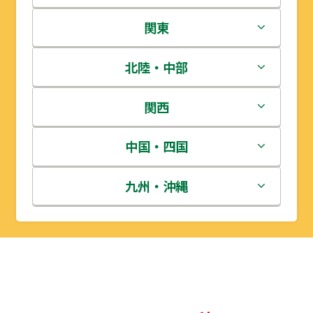
北海道
関東
青森県
茨城県
北陸・中部
岩手県
栃木県
新潟県
関西
宮城県
群馬県
富山県
三重県
中国・四国
秋田県
埼玉県
石川県
滋賀県
鳥取県
九州・沖縄
山形県
千葉県
福井県
京都府
島根県
福岡県
福島県
東京都
山梨県
大阪府
岡山県
佐賀県
神奈川県
長野県
兵庫県
広島県
長崎県