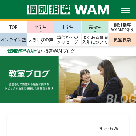
個別指導
TOP
小学生
中学生
高校生
WAMの特徴
講師からの
よくある質問
オンライン塾
よろこびの声
教室検索
メッセージ
入塾について
個別指導塾WAM
個別指導WAM ブログ
2026.06.26