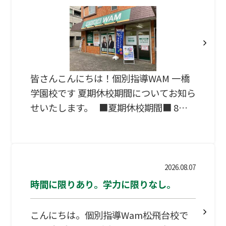
皆さんこんにちは！個別指導WAM 一橋
学園校です 夏期休校期間についてお知ら
せいたします。 ■夏期休校期間■ 8月9
日(日) ～ 8月16日(日) 上記期間は、完全
閉校とさせていただきます。 期間中は通
常授業等一切ございません。 ・授業：
8月17日(月) から再開いたします。 ・自
2026.08.07
習室： 休校期間中は自習室もご利用いた
時間に限りあり。学力に限りなし。
だけません。 ・お問い合わせ： 期間中
にいただいたご連絡は、8月17日(月)以
こんにちは。個別指導Wam松飛台校で
降に順次対応させていただきます。 休