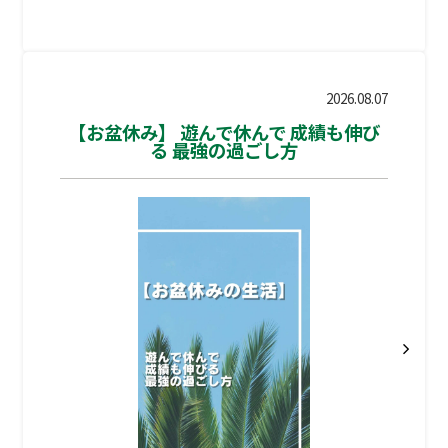
常授業も夏期講習もプログラミングの授
業）がございませんのでご注意くださ
い。 8/17の2講（10:40から）より再開
してゆきますので、よろしくお願いいた
2026.08.07
します。 こちら、LINEのご連絡はつな
【お盆休み】 遊んで休んで 成績も伸び
る 最強の過ごし方
がっております。 連絡事項等はこちらへ
送っていただきましたら、時間差は発生
するかと存じますがお返事させていただ
きます。 なお、お休み明けの8/18・19
の2日間は中3生のWAM夏期勉強合宿が
開催されています、南港の会場へ行きま
すので教室長は不在となりますので、ご
注意ください。 御連絡につ