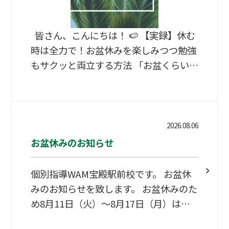
皆さん、こんにちは！ 🍉 【実録】休む
時は全力で！お盆休みを楽しみつつ勉強
もサクッと両立する方法 「お盆くらいは
勉強を忘れて思いっきり遊びたい！」
「でも、休んだら今までの努力が水の泡
になるかも…」と悩んでいませんか？ 実
は、お盆休みは「メリハリ」さえ意識す
2026.08.06
れば、全力でリフレッシュしながら勉強
お盆休みのお知らせ
のペースも維持できる最高のチャンスで
す！ 遊びも勉強も妥協しない、お盆休み
個別指導WAM宝殿駅前校です。 お盆休
の最強の過ごし方を5-7-5のテンポでお
みのお知らせを致します。 お盆休みのた
届けします！ ① 休む日（ひ）は ペンを
め8月11日（火）～8月17日（月）は、
持たずに 遊び抜け ② 午前中（ごぜんち
教室を閉校とさせていただきます。 宜
ゅう） 涼しきうちに 終わらせろ ③ 帰省