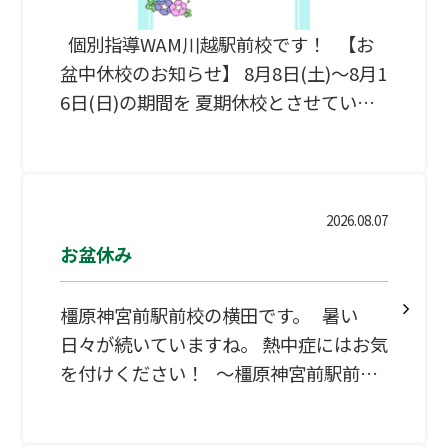
個別指導WAM川越駅前校です！ 【お
盆中休校のお知らせ】 8月8日(土)～8月1
6日(日)の期間を 夏期休校とさせていた
だきます。 期間中は授業及び自習室のご
利用は 出来ませんのでご注意ください。
またLINEについても自動受付以外の 返
信も期間中は停止いたしますので ご了承
2026.08.07
ください。 8/17(月)より通常通り12:30
お盆休み
～の開校となります。 皆様にはご迷惑
をお掛けしますが何卒よろしくお願いい
橿原神宮前駅前校の横田です。 暑い
たします。 ↓【各校舎・合格実績】は
日々が続いていますね。 熱中症にはお気
コチラ↓ 【2025年度受験結果】合格・
を付けください！ ～橿原神宮前駅前校
進学実績（水戸駅前校）🌸&…
のお盆休暇のお知らせです～ 8/9（日）
から 8/16（日）の期間はお盆休みと