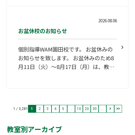
しくお願い致します。
中 移動の車（くるま）で 単語見よ ④
丸…
2026.08.06
お盆休校のお知らせ
個別指導WAM園田校です。 お盆休みの
お知らせを致します。 お盆休みのため8
月11日（火）～8月17日（月）は、教室
を閉校とさせていただきます。 宜しく
お願い致します。
1 / 3,281
1
2
3
4
5
...
10
20
30
...
教室別アーカイブ