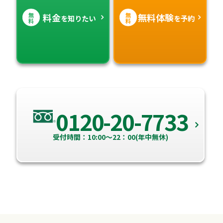
無
無
料金
無料体験
を知りたい
を予約
料
料
0120-20-7733
受付時間：10:00～22：00(年中無休)