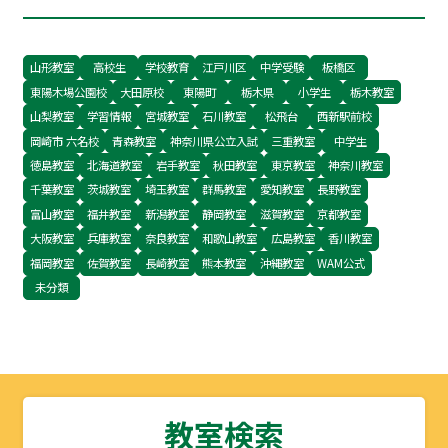
山形教室
高校生
学校教育
江戸川区
中学受験
板橋区
東陽木場公園校
大田原校
東陽町
栃木県
小学生
栃木教室
山梨教室
学習情報
宮城教室
石川教室
松飛台
西新駅前校
岡崎市 六名校
青森教室
神奈川県公立入試
三重教室
中学生
徳島教室
北海道教室
岩手教室
秋田教室
東京教室
神奈川教室
千葉教室
茨城教室
埼玉教室
群馬教室
愛知教室
長野教室
富山教室
福井教室
新潟教室
静岡教室
滋賀教室
京都教室
大阪教室
兵庫教室
奈良教室
和歌山教室
広島教室
香川教室
福岡教室
佐賀教室
長崎教室
熊本教室
沖縄教室
WAM公式
未分類
教室検索