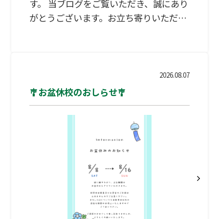
す。 当ブログをご覧いただき、誠にあり
み前の授業で夏期休校期間を考慮に入れ
がとうございます。お立ち寄りいただけ
て宿題を出しますので、 お休みの間もし
ることが、更新を続ける何よりの励みに
っかり計画的に取り組んでくださいね
なっております。 公立高校入試まで、つ
いに 200日を切りました。数字で見ると
まだ余裕があるように感じるかもしれま
2026.08.07
せん。しかし、日々の生活の中で過ぎて
🎐お盆休校のおしらせ🎐
いく時間は、思っている以上に早いもの
です。 これから迎えるイベントと、勉
強との向き合い方 200日の間には、 文化
祭 体育祭 マラソン大会 部活動の全国大
会 そして 内申点に大きく響く「3年2学
期期末テスト」 さらに、 私立高校入試
公立高校入試本番 と、受験生にとっては
まさに“怒…