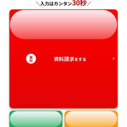
30秒
＼入力はカンタン
／
岐阜県
奈良県
山口県
熊本県
静岡県
和歌山県
徳島県
大分県
愛知県
香川県
宮崎県
愛媛県
鹿児島県
無
資料請求
をする
料
高知県
沖縄県