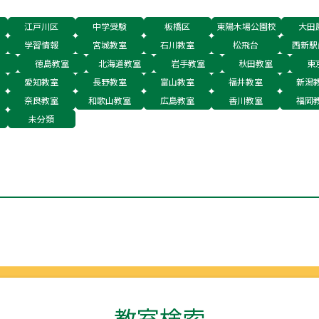
江戸川区
中学受験
板橋区
東陽木場公園校
大田
学習情報
宮城教室
石川教室
松飛台
西新駅
徳島教室
北海道教室
岩手教室
秋田教室
東
愛知教室
長野教室
富山教室
福井教室
新潟
奈良教室
和歌山教室
広島教室
香川教室
福岡
未分類
教室検索