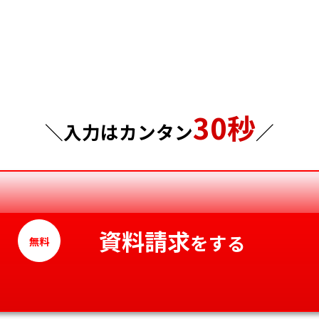
埼玉県
岡山県
千葉県
広島県
東京都
山口県
30秒
＼入力はカンタン
／
神奈川県
徳島県
香川県
愛媛県
資料請求
をする
無料
高知県