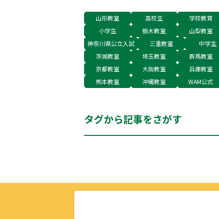
山形教室
高校生
学校教育
小学生
栃木教室
山梨教室
神奈川県公立入試
三重教室
中学生
茨城教室
埼玉教室
群馬教室
京都教室
大阪教室
兵庫教室
熊本教室
沖縄教室
WAM公式
タグから記事をさがす