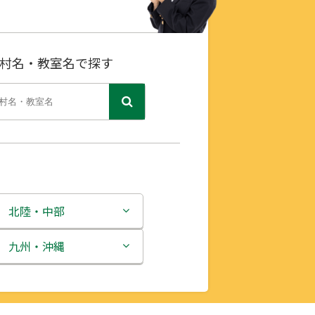
村名・教室名で探す
北陸・中部
新潟県
九州・沖縄
富山県
福岡県
石川県
佐賀県