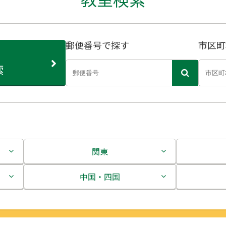
郵便番号で探す
市区町
索
関東
茨城県
中国・四国
栃木県
鳥取県
群馬県
島根県