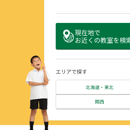
現在地で
お近くの教室を検
エリアで探す
北海道・東北
北海道
関西
青森県
三重県
岩手県
滋賀県