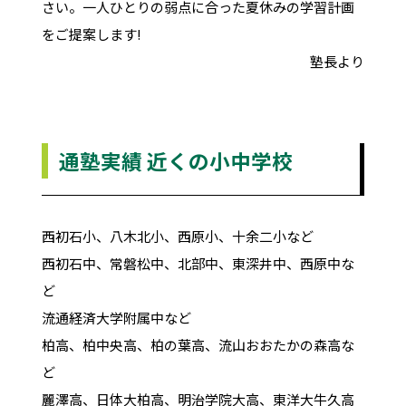
さい。一人ひとりの弱点に合った夏休みの学習計画
をご提案します!
塾長より
通塾実績 近くの小中学校
西初石小、八木北小、西原小、十余二小など
西初石中、常磐松中、北部中、東深井中、西原中な
ど
流通経済大学附属中など
柏高、柏中央高、柏の葉高、流山おおたかの森高な
ど
麗澤高、日体大柏高、明治学院大高、東洋大牛久高