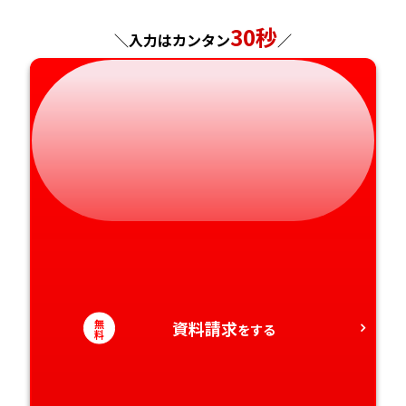
岐阜県
奈良県
山口県
熊本県
30秒
＼入力はカンタン
／
静岡県
和歌山県
徳島県
大分県
愛知県
香川県
宮崎県
愛媛県
鹿児島県
高知県
沖縄県
無
資料請求
をする
料