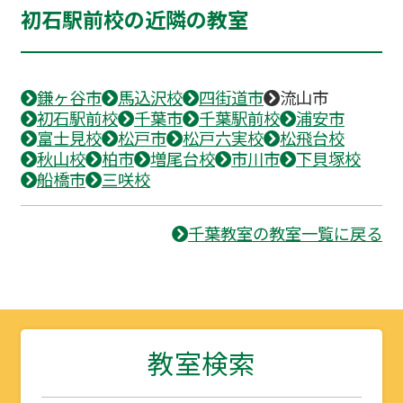
初石駅前校の近隣の教室
鎌ヶ谷市
馬込沢校
四街道市
流山市
初石駅前校
千葉市
千葉駅前校
浦安市
富士見校
松戸市
松戸六実校
松飛台校
秋山校
柏市
増尾台校
市川市
下貝塚校
船橋市
三咲校
千葉教室の教室一覧に戻る
教室検索