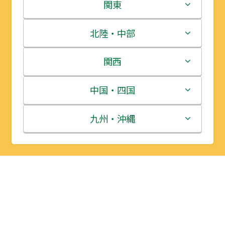
北海道
関東
青森県
茨城県
北陸・中部
岩手県
栃木県
新潟県
関西
宮城県
群馬県
富山県
三重県
中国・四国
秋田県
埼玉県
石川県
滋賀県
鳥取県
九州・沖縄
山形県
千葉県
福井県
京都府
島根県
福岡県
福島県
東京都
山梨県
大阪府
岡山県
佐賀県
神奈川県
長野県
兵庫県
広島県
長崎県