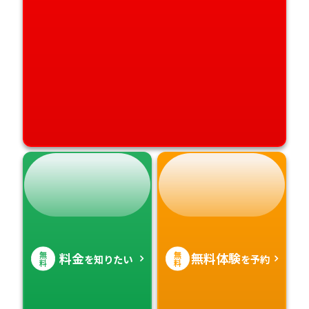
無
無
料金
無料体験
を知りたい
を予約
料
料