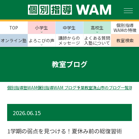
個別指導
TOP
小学生
中学生
高校生
WAMの特徴
講師からの
よくある質問
オンライン塾
よろこびの声
教室検索
メッセージ
入塾について
教室ブログ
個別指導塾WAM
個別指導WAM ブログ
千葉教室
流山市のブログ一覧
初石
2026.06.15
1学期の弱点を見つける！夏休み前の総復習術