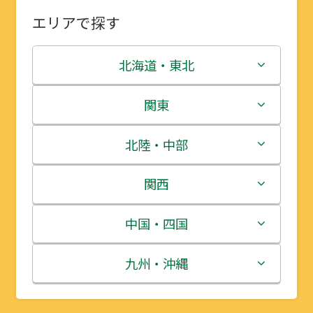
エリアで探す
北海道・東北
北海道
関東
青森県
茨城県
北陸・中部
岩手県
栃木県
新潟県
関西
宮城県
群馬県
富山県
三重県
中国・四国
秋田県
埼玉県
石川県
滋賀県
鳥取県
九州・沖縄
山形県
千葉県
福井県
京都府
島根県
福岡県