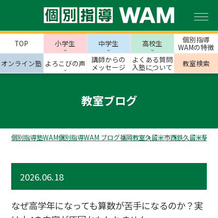
個別指導
TOP
小学生
中学生
高校生
WAMの特徴
講師からの
よくある質問
オンライン塾
よろこびの声
教室検索
メッセージ
入塾について
教室ブログ
個別指導塾WAM
個別指導WAM ブログ
福岡教室
久留米市
西鉄久留米駅前
2026.06.18
なぜ高学年になっても算数が苦手になるのか？実