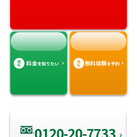
無
無
料金
無料体験
を知りたい
を予約
料
料
0120-20-7733