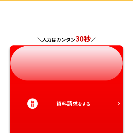
福島県
東京都
山梨県
大阪府
岡山県
佐賀県
神奈川県
長野県
兵庫県
広島県
長崎県
30秒
＼入力はカンタン
／
岐阜県
奈良県
山口県
熊本県
静岡県
和歌山県
徳島県
大分県
愛知県
香川県
宮崎県
愛媛県
鹿児島県
無
資料請求
をする
料
高知県
沖縄県