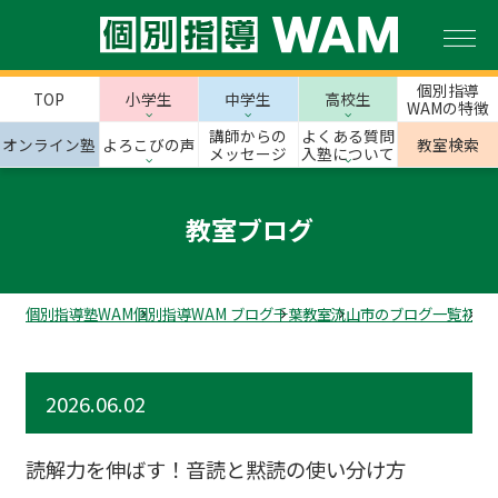
個別指導
TOP
小学生
中学生
高校生
WAMの特徴
講師からの
よくある質問
オンライン塾
よろこびの声
教室検索
メッセージ
入塾について
教室ブログ
個別指導塾WAM
個別指導WAM ブログ
千葉教室
流山市のブログ一覧
初石
2026.06.02
読解力を伸ばす！音読と黙読の使い分け方