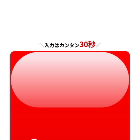
神奈川県
長野県
兵庫県
広島県
長崎県
岐阜県
奈良県
山口県
熊本県
30秒
＼入力はカンタン
／
静岡県
和歌山県
徳島県
大分県
愛知県
香川県
宮崎県
愛媛県
鹿児島県
高知県
沖縄県