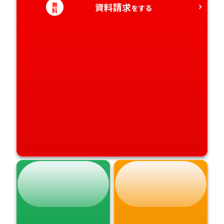
無
資料請求
をする
料