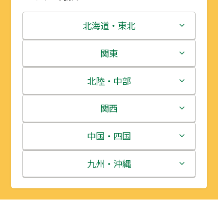
北海道・東北
北海道
関東
青森県
茨城県
北陸・中部
岩手県
栃木県
新潟県
関西
宮城県
群馬県
富山県
三重県
中国・四国
秋田県
埼玉県
石川県
滋賀県
鳥取県
九州・沖縄
山形県
千葉県
福井県
京都府
島根県
福岡県
福島県
東京都
山梨県
大阪府
岡山県
佐賀県