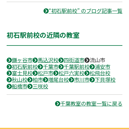
“初石駅前校” のブログ記事一覧
初石駅前校の近隣の教室
鎌ヶ谷市
馬込沢校
四街道市
流山市
初石駅前校
千葉市
千葉駅前校
浦安市
富士見校
松戸市
松戸六実校
松飛台校
秋山校
柏市
増尾台校
市川市
下貝塚校
船橋市
三咲校
千葉教室の教室一覧に戻る