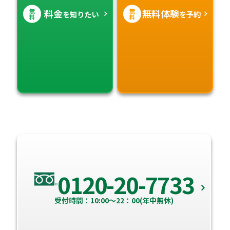
無
無
料金
無料体験
を知りたい
を予約
料
料
0120-20-7733
受付時間：10:00～22：00(年中無休)