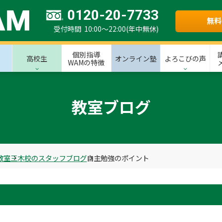
0120-20-7733
無料
受付時間 10:00～22:00(年中無休)
個別指導
高校生
オンライン塾
よろこびの声
WAMの特徴
教室ブログ
教室
三木校のスタッフブログ
自主勉強のポイント