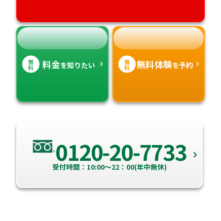
高知県
沖縄県
無
無
料金
無料体験
を知りたい
を予約
料
料
0120-20-7733
受付時間：10:00～22：00(年中無休)