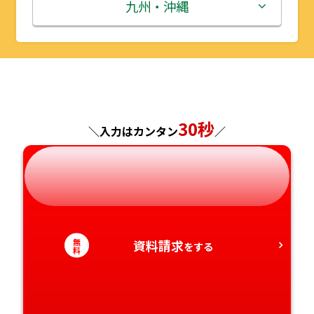
秋田県
埼玉県
石川県
滋賀県
鳥取県
九州・沖縄
山形県
千葉県
福井県
京都府
島根県
福岡県
福島県
東京都
山梨県
大阪府
岡山県
佐賀県
神奈川県
長野県
兵庫県
広島県
長崎県
30秒
＼入力はカンタン
／
岐阜県
奈良県
山口県
熊本県
静岡県
和歌山県
徳島県
大分県
愛知県
香川県
宮崎県
無
資料請求
をする
料
愛媛県
鹿児島県