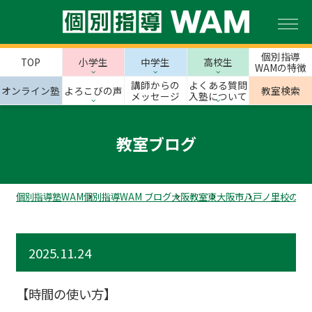
個別指導
TOP
小学生
中学生
高校生
WAMの特徴
講師からの
よくある質問
オンライン塾
よろこびの声
教室検索
メッセージ
入塾について
教室ブログ
個別指導塾WAM
個別指導WAM ブログ
大阪教室
東大阪市
八戸ノ里校のス
2025.11.24
【時間の使い方】