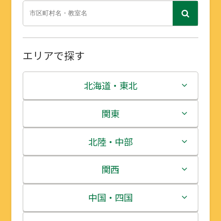
エリアで探す
北海道・東北
北海道
関東
青森県
茨城県
北陸・中部
岩手県
栃木県
新潟県
関西
宮城県
群馬県
富山県
三重県
中国・四国