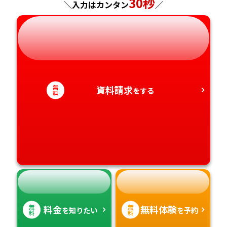
30秒
＼入力はカンタン
／
岐阜県
奈良県
山口県
熊本県
静岡県
和歌山県
徳島県
大分県
愛知県
香川県
宮崎県
無
資料請求
をする
料
愛媛県
鹿児島県
高知県
沖縄県
無
無
料金
無料体験
を知りたい
を予約
料
料