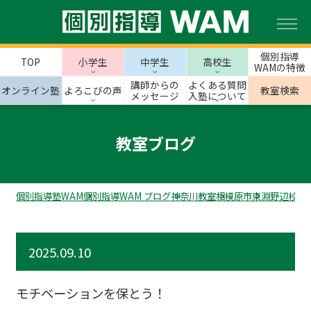
個別指導
TOP
小学生
中学生
高校生
WAMの特徴
講師からの
よくある質問
オンライン塾
よろこびの声
教室検索
メッセージ
入塾について
教室ブログ
個別指導塾WAM
個別指導WAM ブログ
神奈川教室
相模原市
東淵野辺校の
2025.09.10
モチベーションを保とう！