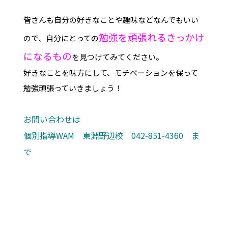
皆さんも自分の好きなことや趣味などなんでもいい
勉強を頑張れるきっかけ
ので、自分にとっての
になるもの
を見つけてみてください。
好きなことを味方にして、モチベーションを保って
勉強頑張っていきましょう！
お問い合わせは
個別指導WAM 東淵野辺校 042-851-4360 ま
で
古淵 淵野辺 塾 個別指導 進学 補習 定期試験 テスト 小学生 中学受験 中学
生 高校受験 高校生 大学受験 共和中 木曽中 由野台中 大野北中 忠生中 淵
野辺東小 木曽境川小 入試 受験 推薦 一般 指定校 共通テスト 予備校 個
別 公立高校 県立 相模原 相模原弥栄 麻溝台 上溝南 橋本 上溝 相模原城山