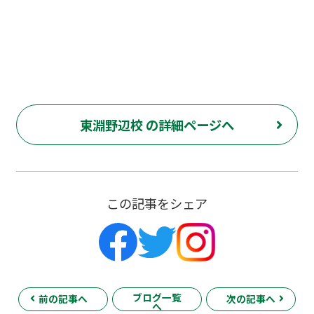
相模田名 上鶴間 都立 町田 私立高校 西山聡2科 4科 5教科 算数 数学 英語
国語 理科 社会 勉強 計画 プログラミング QUREO マイクラ マインクラフ
ト 英検 wam WAM ワム
東淵野辺校 の詳細ページへ
この記事をシェア
ブログ一覧
前の記事へ
次の記事へ
へ