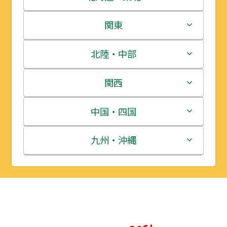
北海道
関東
青森県
茨城県
北陸・中部
岩手県
栃木県
新潟県
関西
宮城県
群馬県
富山県
三重県
中国・四国
秋田県
埼玉県
石川県
滋賀県
鳥取県
九州・沖縄
山形県
千葉県
福井県
京都府
島根県
福岡県
福島県
東京都
山梨県
大阪府
岡山県
佐賀県
神奈川県
長野県
兵庫県
広島県
長崎県