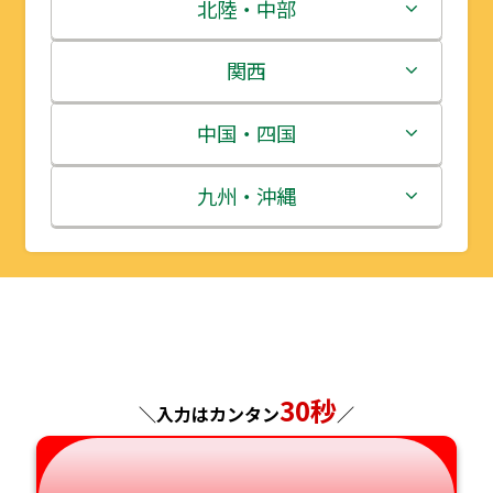
青森県
茨城県
北陸・中部
岩手県
栃木県
新潟県
関西
宮城県
群馬県
富山県
三重県
中国・四国
秋田県
埼玉県
石川県
滋賀県
鳥取県
九州・沖縄
山形県
千葉県
福井県
京都府
島根県
福岡県
福島県
東京都
山梨県
大阪府
岡山県
佐賀県
神奈川県
長野県
兵庫県
広島県
長崎県
30秒
＼入力はカンタン
／
岐阜県
奈良県
山口県
熊本県