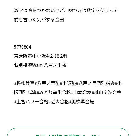
数字は嘘をつかないけど、嘘つきは数字を使うって
前も言った気がする金田
5770804
東大阪市中小阪4-2-18 2階
個別指導Wam 八戸ノ里校
#将棋教室#八戸ノ里塾#小阪塾#八戸ノ里個別指導#小
阪個別指導#みどり萌生合格#山本合格#桃山学院合格
#上宮パワー合格#近大合格#英検準会場