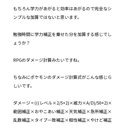
もちろん学力があがると効率はあがるので完全なシ
ンプルな加算ではないと思います。
勉強時間に学力補正を乗せた分を加算する感じでし
ょうか？
RPGのダメージ計算みたいですね。
ちなみにポケモンのダメージ計算式がこんな感じら
しいです。
ダメージ = (((レベル×2/5+2)×威力×A/D)/50+2)×
範囲補正×おやこあい補正×天気補正×急所補正×
乱数補正×タイプ一致補正×相性補正×やけど補正