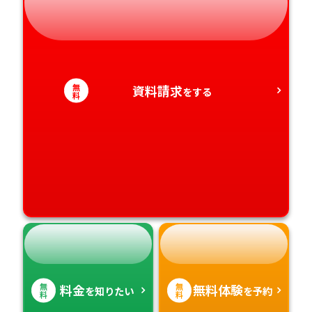
静岡県
和歌山県
徳島県
大分県
愛知県
香川県
宮崎県
愛媛県
鹿児島県
無
資料請求
をする
料
高知県
沖縄県
無
無
料金
無料体験
を知りたい
を予約
料
料