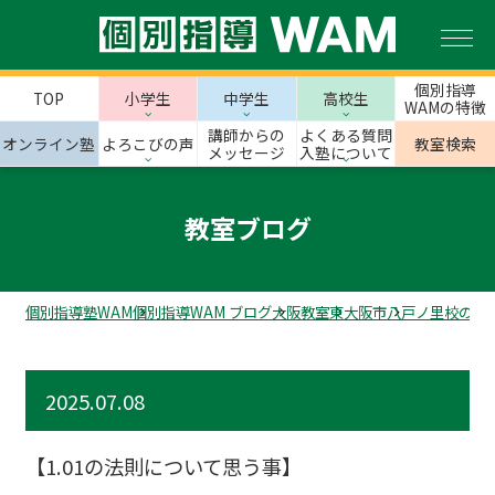
個別指導
TOP
小学生
中学生
高校生
WAMの特徴
講師からの
よくある質問
オンライン塾
よろこびの声
教室検索
メッセージ
入塾について
教室ブログ
個別指導塾WAM
個別指導WAM ブログ
大阪教室
東大阪市
八戸ノ里校のス
2025.07.08
【1.01の法則について思う事】