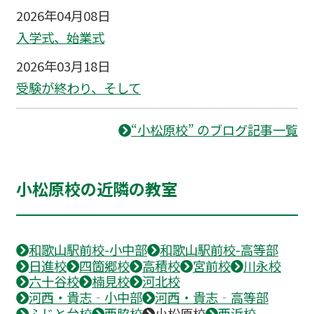
2026年04月08日
入学式、始業式
2026年03月18日
受験が終わり、そして
“小松原校” のブログ記事一覧
小松原校の近隣の教室
和歌山駅前校-小中部
和歌山駅前校-高等部
日進校
四箇郷校
高積校
宮前校
川永校
六十谷校
楠見校
河北校
河西・貴志‐小中部
河西・貴志‐高等部
ふじと台校
西脇校
小松原校
西浜校