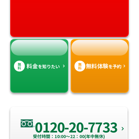
高知県
沖縄県
無
無
料金
無料体験
を知りたい
を予約
料
料
0120-20-7733
受付時間：10:00～22：00(年中無休)