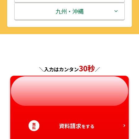
秋田県
埼玉県
石川県
滋賀県
鳥取県
九州・沖縄
山形県
千葉県
福井県
京都府
島根県
福岡県
福島県
東京都
山梨県
大阪府
岡山県
佐賀県
神奈川県
長野県
兵庫県
広島県
長崎県
30秒
＼入力はカンタン
／
岐阜県
奈良県
山口県
熊本県
静岡県
和歌山県
徳島県
大分県
愛知県
香川県
宮崎県
無
資料請求
をする
料
愛媛県
鹿児島県