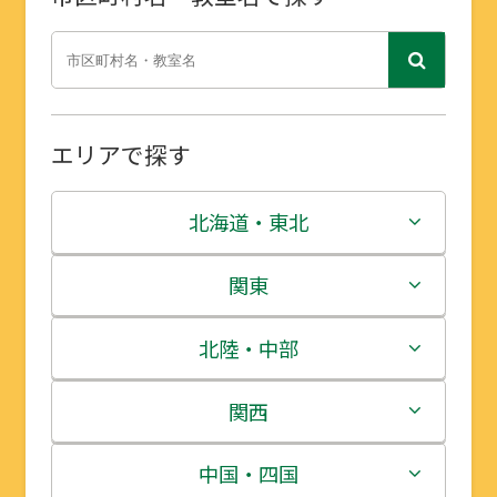
エリアで探す
北海道・東北
北海道
関東
青森県
茨城県
北陸・中部
岩手県
栃木県
新潟県
関西
宮城県
群馬県
富山県
三重県
中国・四国