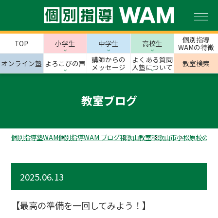
個別指導
TOP
小学生
中学生
高校生
WAMの特徴
講師からの
よくある質問
オンライン塾
よろこびの声
教室検索
メッセージ
入塾について
教室ブログ
個別指導塾WAM
個別指導WAM ブログ
和歌山教室
和歌山市
小松原校のス
2025.06.13
【最高の準備を一回してみよう！】