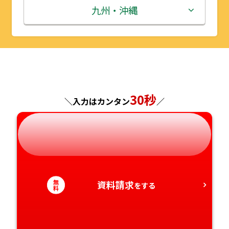
秋田県
埼玉県
石川県
滋賀県
鳥取県
九州・沖縄
山形県
千葉県
福井県
京都府
島根県
福岡県
福島県
東京都
山梨県
大阪府
岡山県
佐賀県
神奈川県
長野県
兵庫県
広島県
長崎県
30秒
＼入力はカンタン
／
岐阜県
奈良県
山口県
熊本県
静岡県
和歌山県
徳島県
大分県
愛知県
香川県
宮崎県
無
資料請求
をする
料
愛媛県
鹿児島県