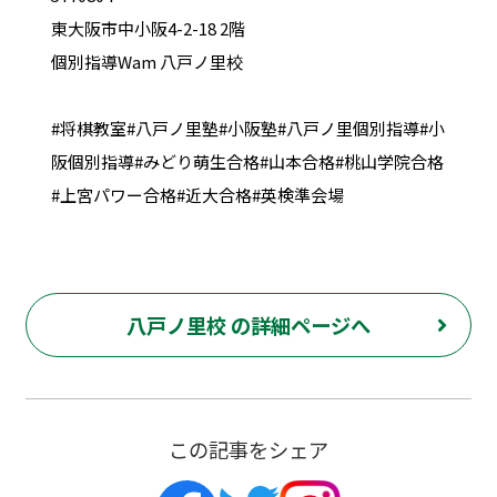
東大阪市中小阪4-2-18 2階
個別指導Wam 八戸ノ里校
#将棋教室#八戸ノ里塾#小阪塾#八戸ノ里個別指導#小
阪個別指導#みどり萌生合格#山本合格#桃山学院合格
#上宮パワー合格#近大合格#英検準会場
八戸ノ里校 の詳細ページへ
この記事をシェア