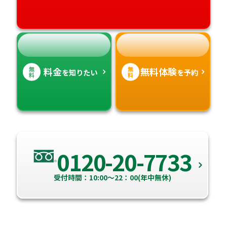
高知県
沖縄県
無
無
料金
無料体験
を知りたい
を予約
料
料
0120-20-7733
受付時間：10:00～22：00(年中無休)