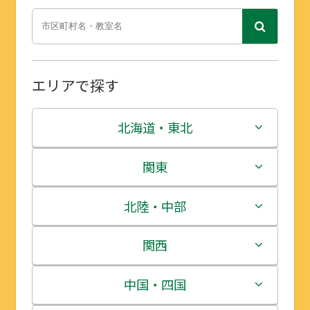
エリアで探す
北海道・東北
北海道
関東
青森県
茨城県
北陸・中部
岩手県
栃木県
新潟県
関西
宮城県
群馬県
富山県
三重県
中国・四国