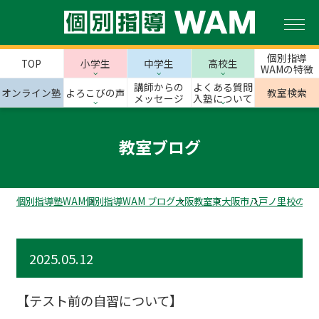
個別指導
TOP
小学生
中学生
高校生
WAMの特徴
講師からの
よくある質問
オンライン塾
よろこびの声
教室検索
メッセージ
入塾について
教室ブログ
個別指導塾WAM
個別指導WAM ブログ
大阪教室
東大阪市
八戸ノ里校のス
2025.05.12
【テスト前の自習について】