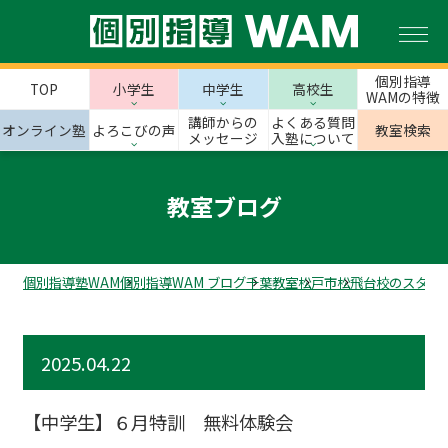
個別指導
TOP
小学生
中学生
高校生
WAMの特徴
講師からの
よくある質問
オンライン塾
よろこびの声
教室検索
メッセージ
入塾について
教室ブログ
個別指導塾WAM
個別指導WAM ブログ
千葉教室
松戸市
松飛台校のスタッ
2025.04.22
【中学生】６月特訓 無料体験会