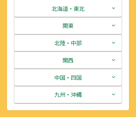
北海道・東北
北海道
関東
青森県
茨城県
北陸・中部
岩手県
栃木県
新潟県
関西
宮城県
群馬県
富山県
三重県
中国・四国
秋田県
埼玉県
石川県
滋賀県
鳥取県
九州・沖縄
山形県
千葉県
福井県
京都府
島根県
福岡県
福島県
東京都
山梨県
大阪府
岡山県
佐賀県