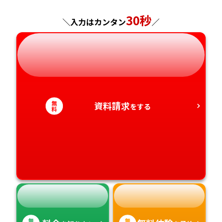
神奈川県
長野県
兵庫県
広島県
長崎県
30秒
＼入力はカンタン
／
岐阜県
奈良県
山口県
熊本県
静岡県
和歌山県
徳島県
大分県
愛知県
香川県
宮崎県
無
資料請求
をする
料
愛媛県
鹿児島県
高知県
沖縄県
無
無