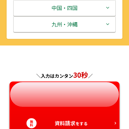
宮城県
群馬県
富山県
三重県
中国・四国
秋田県
埼玉県
石川県
滋賀県
鳥取県
九州・沖縄
山形県
千葉県
福井県
京都府
島根県
福岡県
福島県
東京都
山梨県
大阪府
岡山県
佐賀県
神奈川県
長野県
兵庫県
広島県
長崎県
30秒
＼入力はカンタン
／
岐阜県
奈良県
山口県
熊本県
静岡県
和歌山県
徳島県
大分県
愛知県
香川県
宮崎県
無
資料請求
をする
料