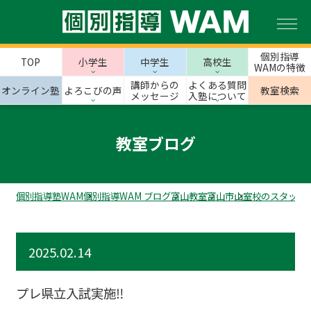
個別指導
TOP
小学生
中学生
高校生
WAMの特徴
講師からの
よくある質問
オンライン塾
よろこびの声
教室検索
メッセージ
入塾について
教室ブログ
個別指導塾WAM
個別指導WAM ブログ
富山教室
富山市
山室校のスタッフ
2025.02.14
プレ県立入試実施‼