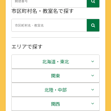
市区町村名・教室名で探す
エリアで探す
北海道・東北
北海道
関東
青森県
茨城県
北陸・中部
岩手県
栃木県
新潟県
関西