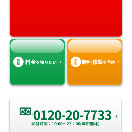
愛媛県
鹿児島県
高知県
沖縄県
無
無
料金
無料体験
を知りたい
を予約
料
料
0120-20-7733
受付時間：10:00～22：00(年中無休)