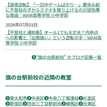
【昼夜逆転】「一日中ゲームばかり…」夏休み前
に不登校の子からスマホを取り上げるのが逆効果
な理由｜WAM高等学院 小中学部
2026年07月01日
【不登校と通知表】オール1でも大丈夫？内申点
への影響と「出席扱い」という逆転の手｜WAM高
等学院 小中学部
“旗の台駅前校” のブログ記事一覧
旗の台駅前校の近隣の教室
東大和市
中央区
中央八丁堀湊校
杉並区
新宿区
四谷三丁目駅前校
練馬区
台東区