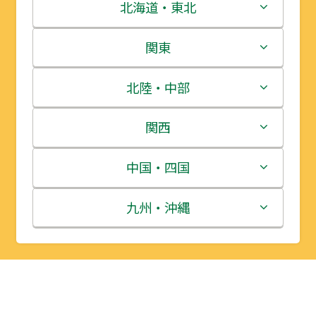
北海道・東北
北海道
関東
青森県
茨城県
北陸・中部
岩手県
栃木県
新潟県
関西
宮城県
群馬県
富山県
三重県
中国・四国
秋田県
埼玉県
石川県
滋賀県
鳥取県
九州・沖縄
山形県
千葉県
福井県
京都府
島根県
福岡県
福島県
東京都
山梨県
大阪府
岡山県
佐賀県