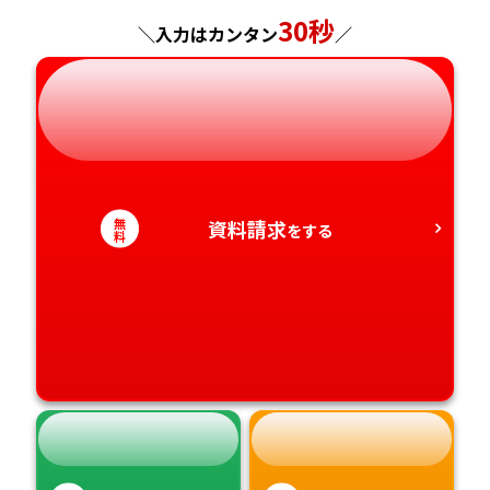
神奈川県
長野県
兵庫県
広島県
長崎県
30秒
＼入力はカンタン
／
岐阜県
奈良県
山口県
熊本県
静岡県
和歌山県
徳島県
大分県
愛知県
香川県
宮崎県
無
資料請求
をする
料
愛媛県
鹿児島県
高知県
沖縄県