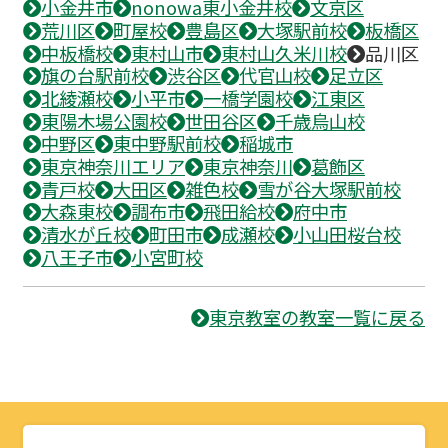
小金井市
nonowa東小金井校
文京区
荒川区
町屋校
豊島区
大塚駅前校
板橋区
中板橋校
東村山市
東村山久米川校
品川区
旗の台駅前校
渋谷区
代官山校
足立区
北綾瀬校
小平市
一橋学園校
江東区
東陽木場公園校
世田谷区
千歳烏山校
中野区
東中野駅前校
稲城市
東京神奈川エリア
東京神奈川
葛飾区
青戸校
大田区
雑色校
雪が谷大塚駅前校
大森東校
調布市
飛田給校
府中市
清水が丘校
町田市
成瀬校
小山田桜台校
八王子市
小宮町校
東京教室の教室一覧に戻る