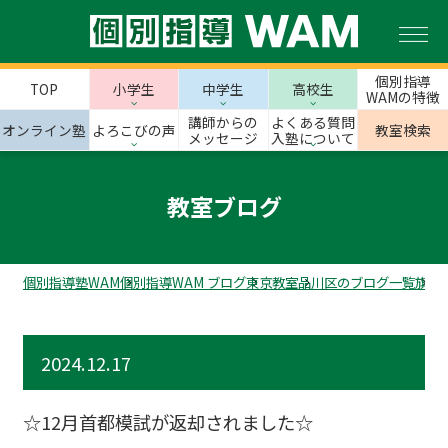
個別指導
TOP
小学生
中学生
高校生
WAMの特徴
講師からの
よくある質問
オンライン塾
よろこびの声
教室検索
メッセージ
入塾について
教室ブログ
個別指導塾WAM
個別指導WAM ブログ
東京教室
品川区のブログ一覧
旗の
2024.12.17
☆12月首都模試が返却されました☆