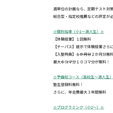
週単位の計画なら、定期テスト対
総合型・指定校推薦などの評定が
⛄個別指導（小1～浪人生）⛄
【体験授業】１回無料
【チーパス】提示で体験授業さら
【入塾特典】
１か月分
２か月分無
最大
６コマ
分１０コマ分が無料！
⛄予備校コース（高校生～浪人生）
塾生登録料無料！
さらに、年会費最大３年間無料
⛄プログラミング（小2～）⛄