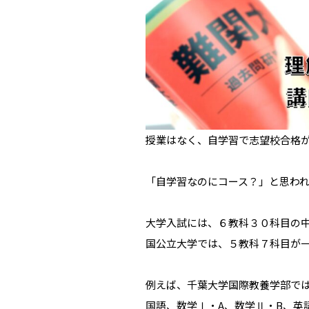
授業はなく、自学習で志望校合格
「自学習なのにコース？」と思わ
大学入試には、６教科３０科目の
国公立大学では、５教科７科目が
例えば、千葉大学国際教養学部で
国語、数学Ⅰ・A、数学Ⅱ・B、英