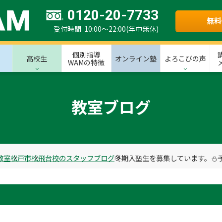
0120-20-7733
無料
受付時間 10:00～22:00(年中無休)
個別指導
高校生
オンライン塾
よろこびの声
WAMの特徴
教室ブログ
教室
松戸市
松飛台校のスタッフブログ
冬期入塾生を募集しています。⛄