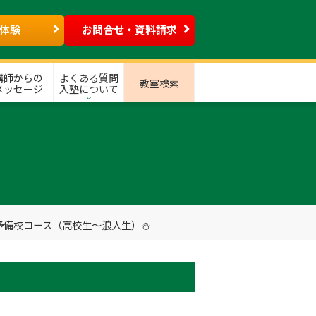
体験
お問合せ・資料請求
講師からの
よくある質問
教室検索
メッセージ
入塾について
予備校コース（高校生～浪人生）⛄