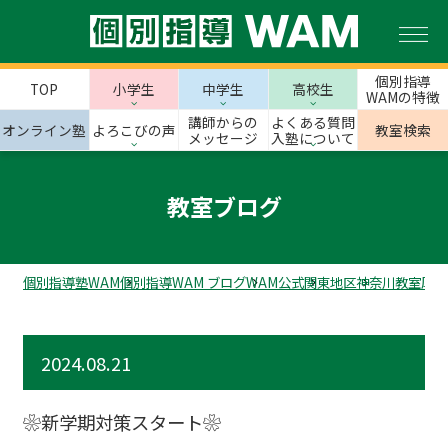
個別指導
TOP
小学生
中学生
高校生
WAMの特徴
講師からの
よくある質問
オンライン塾
よろこびの声
教室検索
メッセージ
入塾について
教室ブログ
個別指導塾WAM
個別指導WAM ブログ
WAM公式
関東地区
神奈川教室
厚木
2024.08.21
❀新学期対策スタート❀