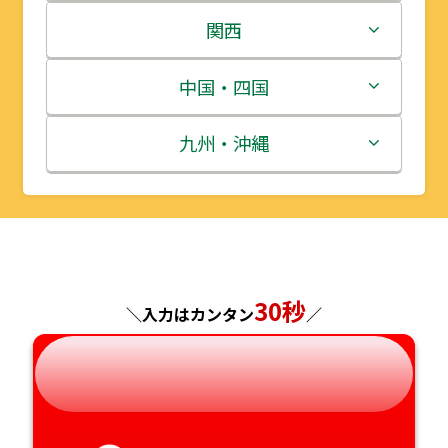
岩手県
栃木県
新潟県
関西
宮城県
群馬県
富山県
三重県
中国・四国
秋田県
埼玉県
石川県
滋賀県
鳥取県
九州・沖縄
山形県
千葉県
福井県
京都府
島根県
福岡県
福島県
東京都
山梨県
大阪府
岡山県
佐賀県
神奈川県
長野県
30秒
兵庫県
広島県
長崎県
＼入力はカンタン
／
岐阜県
奈良県
山口県
熊本県
静岡県
和歌山県
徳島県
大分県