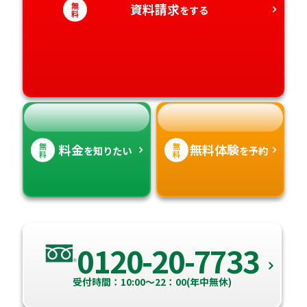
無
資料請求
をする
愛知県
料
香川県
宮崎県
愛媛県
鹿児島県
高知県
沖縄県
無
無
料金
無料体験
を知りたい
を予約
料
料
0120-20-7733
受付時間：10:00～22：00(年中無休)