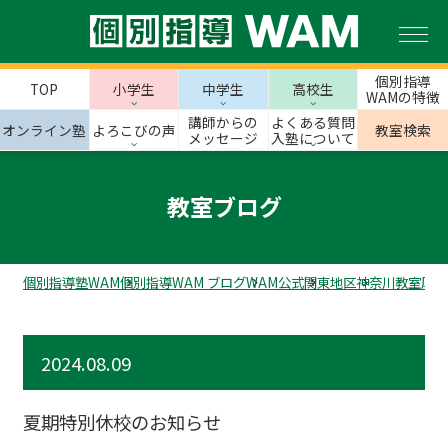
個別指導
TOP
小学生
中学生
高校生
WAMの特徴
講師からの
よくある質問
オンライン塾
よろこびの声
教室検索
メッセージ
入塾について
教室ブログ
個別指導塾WAM
個別指導WAM ブログ
WAM公式
関東地区
神奈川教室
厚木
2024.08.09
夏期特別休校のお知らせ