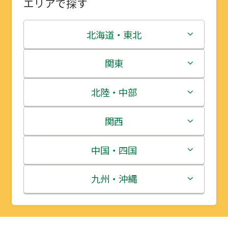
エリアで探す
北海道・東北
北海道
関東
青森県
茨城県
北陸・中部
岩手県
栃木県
新潟県
関西
宮城県
群馬県
富山県
三重県
中国・四国
秋田県
埼玉県
石川県
滋賀県
鳥取県
九州・沖縄
山形県
千葉県
福井県
京都府
島根県
福岡県