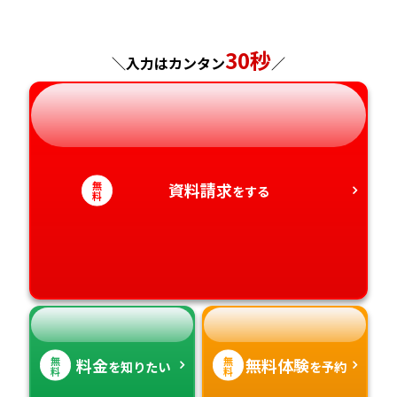
福島県
東京都
山梨県
大阪府
岡山県
佐賀県
30秒
神奈川県
長野県
兵庫県
広島県
長崎県
＼入力はカンタン
／
岐阜県
奈良県
山口県
熊本県
静岡県
和歌山県
徳島県
大分県
無
資料請求
をする
料
愛知県
香川県
宮崎県
愛媛県
鹿児島県
高知県
沖縄県
無
無
料金
無料体験
を知りたい
を予約
料
料