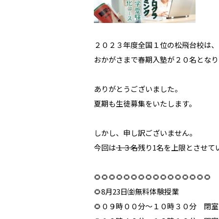
２０２３年度全国１位の松飛台校は、
おかがさまで春期入塾が２０名となり
ありがとうございました。
夏期も生徒募集をいたします。
しかし、申し訳ございません。
今回は
１３名
残り1名を上限とさせて
🌻🌻🌻🌻🌻🌻🌻🌻🌻🌻🌻🌻🌻🌻🌻🌻
🌻8月23日㈮無料体験授業
🌻０９時００分～１０時３０分 閉