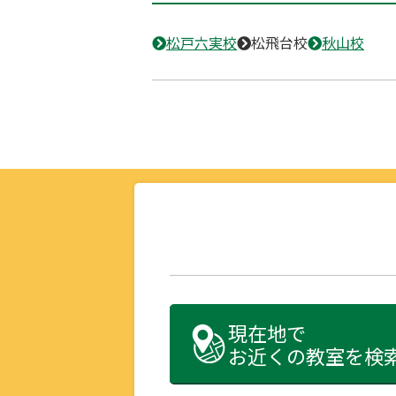
松戸六実校
松飛台校
秋山校
現在地で
お近くの教室を検