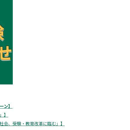
ペーン】
」】
社会、受験・教育改革に臨む」】