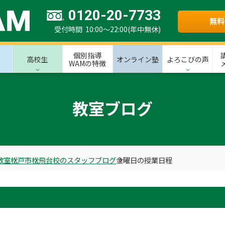
0120-20-7733
無料
受付時間 10:00～22:00(年中無休)
個別指導
高校生
オンライン塾
よろこびの声
WAMの特徴
教室ブログ
教室
松戸市
松飛台校のスタッフブログ
金曜日の授業日程