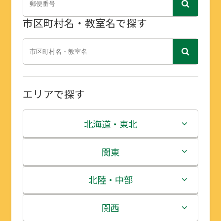
市区町村名・教室名で探す
エリアで探す
北海道・東北
北海道
関東
青森県
茨城県
北陸・中部
岩手県
栃木県
新潟県
関西