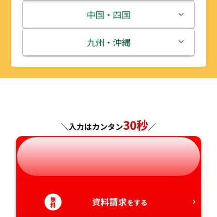
宮城県
群馬県
富山県
三重県
中国・四国
秋田県
埼玉県
石川県
滋賀県
鳥取県
九州・沖縄
山形県
千葉県
福井県
京都府
島根県
福岡県
福島県
東京都
山梨県
大阪府
岡山県
佐賀県
神奈川県
長野県
兵庫県
広島県
長崎県
30秒
＼入力はカンタン
／
岐阜県
奈良県
山口県
熊本県
静岡県
和歌山県
徳島県
大分県
無
愛知県
資料請求
香川県
宮崎県
をする
料