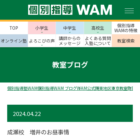
個別指導
TOP
小学生
中学生
高校生
WAMの特徴
講師からの
よくある質問
オンライン塾
よろこびの声
教室検索
メッセージ
入塾について
教室ブログ
個別指導塾WAM
個別指導WAM ブログ
WAM公式
関東地区
東京教室
町田市
2024.04.22
成瀬校 増井のお昼事情