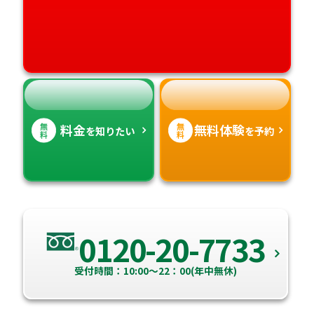
愛媛県
鹿児島県
高知県
沖縄県
無
無
料金
無料体験
を知りたい
を予約
料
料
0120-20-7733
受付時間：10:00～22：00(年中無休)