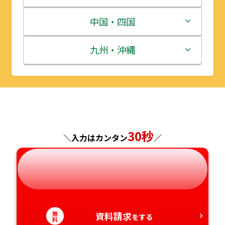
宮城県
群馬県
富山県
三重県
中国・四国
秋田県
埼玉県
石川県
滋賀県
鳥取県
九州・沖縄
山形県
千葉県
福井県
京都府
島根県
福岡県
福島県
東京都
山梨県
大阪府
岡山県
佐賀県
神奈川県
長野県
兵庫県
広島県
長崎県
30秒
＼入力はカンタン
／
岐阜県
奈良県
山口県
熊本県
静岡県
和歌山県
徳島県
大分県
愛知県
無
資料請求
香川県
宮崎県
をする
料