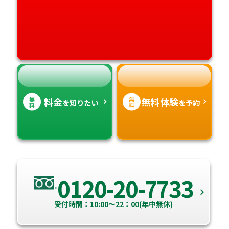
愛媛県
鹿児島県
高知県
沖縄県
無
無
料金
無料体験
を知りたい
を予約
料
料
0120-20-7733
受付時間：10:00～22：00(年中無休)