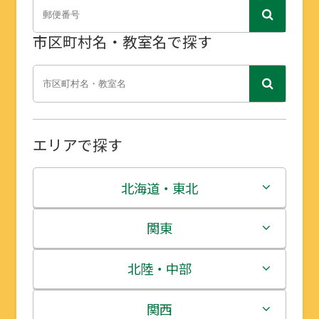
市区町村名・教室名で探す
エリアで探す
北海道・東北
北海道
関東
青森県
茨城県
北陸・中部
岩手県
栃木県
新潟県
関西