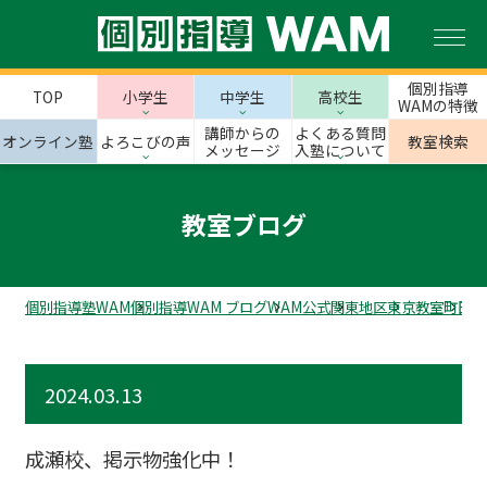
個別指導
TOP
小学生
中学生
高校生
WAMの特徴
講師からの
よくある質問
オンライン塾
よろこびの声
教室検索
メッセージ
入塾について
教室ブログ
個別指導塾WAM
個別指導WAM ブログ
WAM公式
関東地区
東京教室
町田市
2024.03.13
成瀬校、掲示物強化中！