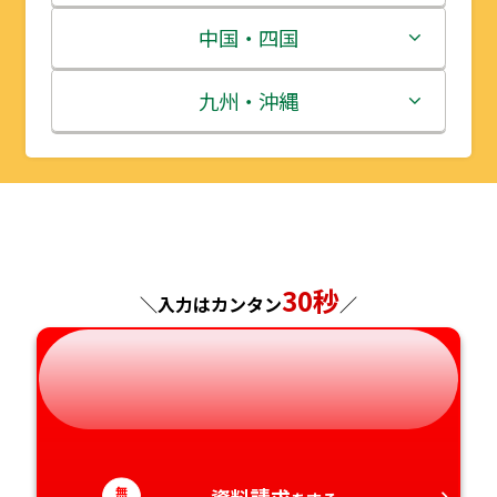
宮城県
群馬県
富山県
三重県
中国・四国
秋田県
埼玉県
石川県
滋賀県
鳥取県
九州・沖縄
山形県
千葉県
福井県
京都府
島根県
福岡県
福島県
東京都
山梨県
大阪府
岡山県
佐賀県
神奈川県
長野県
兵庫県
広島県
長崎県
30秒
＼入力はカンタン
／
岐阜県
奈良県
山口県
熊本県
静岡県
和歌山県
徳島県
大分県
愛知県
香川県
宮崎県
無
資料請求