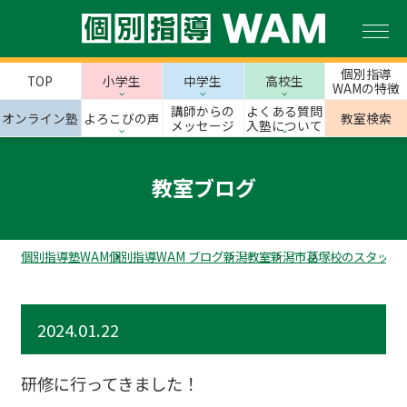
個別指導
TOP
小学生
中学生
高校生
WAMの特徴
講師からの
よくある質問
オンライン塾
よろこびの声
教室検索
メッセージ
入塾について
教室ブログ
個別指導塾WAM
個別指導WAM ブログ
新潟教室
新潟市
葛塚校のスタッフ
2024.01.22
研修に行ってきました！