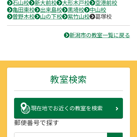
石山校
新大前校
大形木戸校
空港前校
亀田東校
出来島校
黒埼校
中山校
曽野木校
山の下校
紫竹山校
葛塚校
新潟市の教室一覧に戻る
教室検索
現在地で
お近くの教室を検索
郵便番号で探す