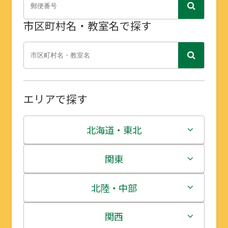
市区町村名・教室名で探す
エリアで探す
北海道・東北
北海道
関東
青森県
茨城県
北陸・中部
岩手県
栃木県
新潟県
関西