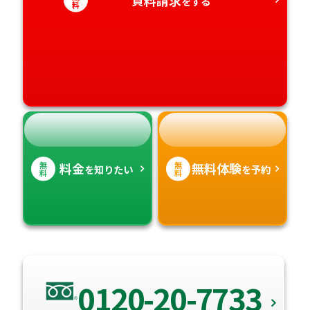
をする
料
愛媛県
鹿児島県
高知県
沖縄県
無
無
料金
無料体験
を知りたい
を予約
料
料
0120-20-7733