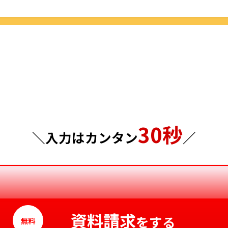
栃木県
鳥取県
群馬県
島根県
埼玉県
岡山県
千葉県
広島県
東京都
山口県
30秒
神奈川県
徳島県
＼入力はカンタン
／
香川県
愛媛県
高知県
資料請求
をする
無料