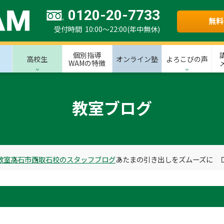
0120-20-7733
無料
受付時間 10:00～22:00(年中無休)
個別指導
高校生
オンライン塾
よろこびの声
WAMの特徴
教室ブログ
教室
高石市
西取石校のスタッフブログ
あたまの引き出しをズムーズに 